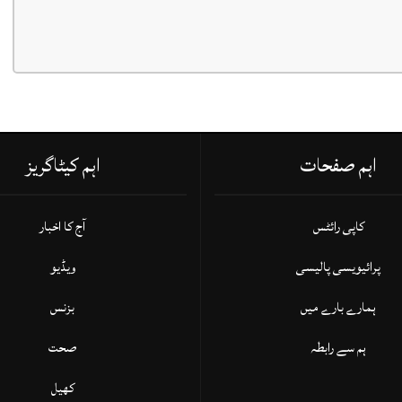
اہم صفحات
اہم کیٹاگریز
کاپی رائٹس
آج کا اخبار
پرائیویسی پالیسی
ویڈیو
ہمارے بارے میں
بزنس
ہم سے رابطہ
صحت
کھیل