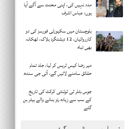
مدد نہیں کی، اپنی محنت سے آگے آیا
ہوں: عباس اشرف
بلوچستان میں سکیورٹی فورسز کی دو
کارروائیاں، 12 دہشتگرد ہلاک، ٹھکانہ
بھی تباہ
میر رضا کیس ٹریس کر لیا، جلد تمام
حقائق سامنے لائیں گے، آئی جی سندھ
جوس بٹلر ٹی ٹوئنٹی کرکٹ کی تاریخ
کے سب سے زیادہ رنز بنانے والے بیٹر بن
گئے
زیادہ پڑھی گئی