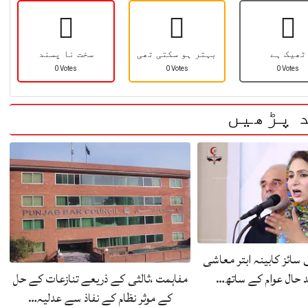
ٹھیک ہے
بہتر ہو سکتی تھی
سخت نا پسند
0 Votes
0 Votes
0 Votes
 پڑھیں
سائز کابینہ ابتر معاشی
مفاہمت ،ثالثی کے ذریعے تنازعات کے حل
 حال عوام کے ساتھ…
کے موثر نظام کے نفاذ سے عدلیہ…