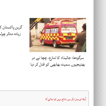
گرین پاکستان
زیادہ متاثر چو
سرگودھا: جائیداد کا تنازع، چچا نے دو
بھتیجیوں سمیت بھابھی کو قتل کر دیا
آپکا ای میل ایڈریس شائع نہیں کیا جائے گا