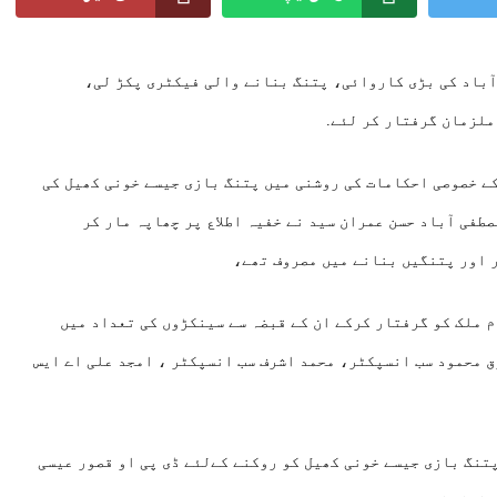
باد کی بڑی کاروائی، پتنگ بنانے والی فیکٹری پکڑ لی،
ملزمان گرفتار کر لئے.
کے خصوصی احکامات کی روشنی میں پتنگ بازی جیسے خونی کھیل کی
طفی آباد حسن عمران سید نے خفیہ اطلاع پر چھاپہ مار کر
 اور پتنگیں بنانے میں مصروف تھے،
م ملک کو گرفتار کرکے ان کے قبضہ سے سینکڑوں کی تعداد میں
ق محمود سب انسپکٹر، محمد اشرف سب انسپکٹر ، امجد علی اے ایس
تنگ بازی جیسے خونی کھیل کو روکنے کےلئے ڈی پی او قصور عیسی