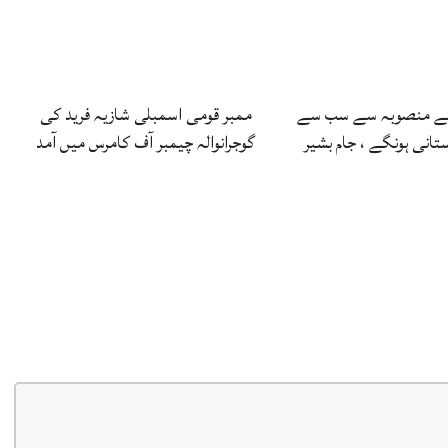
 کے منصوبہ سے سب سے
ممبر قومی اسمبلی شازیہ فرید کی
لستانی ہونگے ، جام بشیر
گوجرانوالہ چیمبر آف کامرس میں آمد