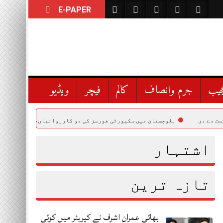
E-PAPER
جیب
جرم وانصاف
کالم
فیچر
ویڈیو
بلوچستان میں سکیورٹی فورسز کی دو کارروائیاں، 12 دہشتگرد ہلاک، ٹھکانہ بھی تباہ
اشتہار
تازہ ترین
بھائی عمران اشرف نے کیریئر میں کوئی