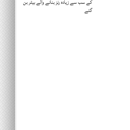
کے سب سے زیادہ رنز بنانے والے بیٹر بن
گئے