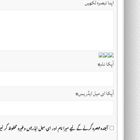
اپنا تبصرہ لکھیں
آپکا نام
*
آپکا ای میل ایڈریس
*
آئیندہ تبصرہ کرنے کے لیے میرا نام اور ای-میل ایڈریس وغیرہ محفوظ کر ل