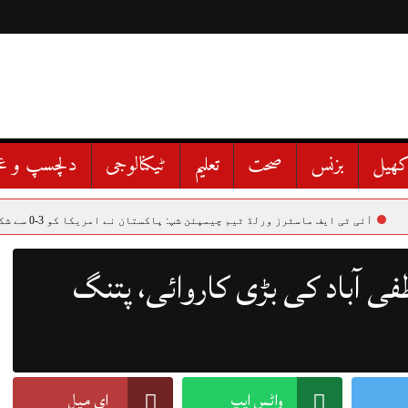
ھیل
بزنس
صحت
تعلیم
ٹیکنالوجی
دلچسپ و ع
 ایف ماسٹرز ورلڈ ٹیم چیمپئن شپ: پاکستان نے امریکا کو 3-0 سے شکست دے دی
ی آباد کی بڑی کاروائی، پتنگ
واٹس ایپ
ای میل