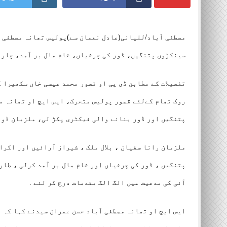
مصطفی آباد/للیانی(عادل نعمان سے)پولیس تھانہ مصطفی آ
سینکڑوں پتنگیں، ڈور کی چرخیاں، خام مال بر آمد، چار 
تفصیلات کے مطابق ڈی پی او قصور محمد عیسی خاں سکھیرا 
روک تھام کےلئے قصور پولیس متحرک، ایس ایچ او تھانہ مص
پتنگیں اور ڈور بنانے والی فیکٹری پکڑ لی، ملزمان ڈور
ملزمان رانا سفیان ، بلال ملک ، شیراز آرائیں اور اکرا
پتنگیں ، ڈور کی چرخیاں اور خام مال بر آمد کرلی ، طار
آئی کی مدعیت میں الگ الگ مقدمات درج کر لئے .
ایس ایچ او تھانہ مصطفی آباد حسن عمران سیدنے کہا کہ پ