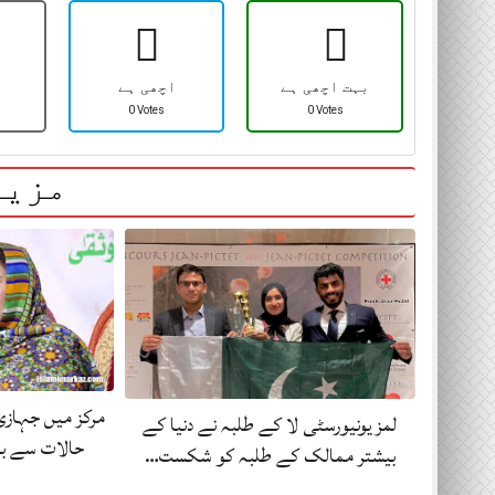
بہت اچھی ہے
اچھی ہے
0 Votes
0 Votes
مزید
مرکز میں جہازی 
لمز یونیورسٹی لا کے طلبہ نے دنیا کے
حالات سے بد
بیشتر ممالک کے طلبہ کو شکست…