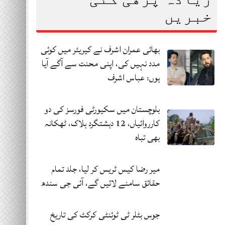
خبریں
بھائی عمران اشرف نے کیریئر میں کوئی
مدد نہیں کی، اپنی محنت سے آگے آیا
ہوں: عباس اشرف
بلوچستان میں سکیورٹی فورسز کی دو
کارروائیاں، 12 دہشتگرد ہلاک، ٹھکانہ
بھی تباہ
میر رضا کیس ٹریس کر لیا، جلد تمام
حقائق سامنے لائیں گے، آئی جی سندھ
جوس بٹلر ٹی ٹوئنٹی کرکٹ کی تاریخ