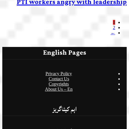
PTI workers angry with leadership
1
2
←
English Pages
Privacy Policy
Contact Us
Copyrights
About Us – En
اہم کیٹاگریز