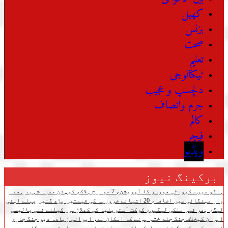
کھیل
بزنس
صحت
تعلیم
ٹیکنالوجی
دلچسپ و عجیب
جرم وانصاف
کالم
فیچر
ویڈیو
برکینگ نیوز
ہنگو میں سکیورٹی فورسز کا آپریشن، 7 خوارج ہلاک، کیپٹن حمزہ شہید
ہفتہ
وار مہنگائی میں اضافہ، 20 اشیائے ضروریہ کی قیمتیں بڑھ گئیں
پہلے اپنی
لیگ، پھر غیر ملکی لیگیں، کرکٹ آسٹریلیا کی کھلاڑیوں کیلئے نئی پالیسی
ایران کیخلاف جنگ جلد ختم ہونے کا امکان ہے، ایرانی زیادہ دیر جنگ جاری