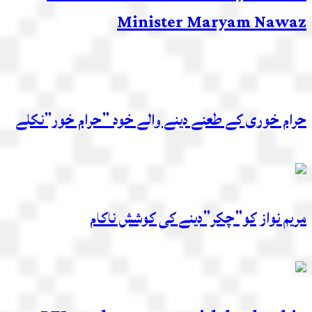
Minister Maryam Nawaz
حرام خوری کے طعنے دینے والے خود ”حرام خور”نکلے
مریم نواز کو”چکر”دینے کی کوشش ناکام