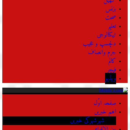
کھیل
بزنس
صحت
تعلیم
ٹیکنالوجی
دلچسپ و عجیب
جرم وانصاف
کالم
فیچر
ویڈیو
صفحہ اوّل
اہم خبریں
شہرشہرکی خبریں
بین الاقوامی