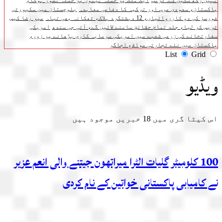
نہیں رکھ سکیں گے: ٹرمپ
ایک ملک پر حملہ تینوں پر حملہ تصور ہوگا،
پاکستان، سعودی عرب اور ترکیہ کا دفاعی معاہدہ
بلوچستان میں سکیورٹی
فورسز کی دو کارروائیاں، 12 دہشتگرد ہلاک، ٹھکانہ بھی تباہ
میر رضا کیس
ٹریس کر لیا، جلد تمام حقائق سامنے لائیں گے، آئی جی سندھ
امریکی
سفارتخانے کی زرعی شعبے میں امریکی سرمایہ کاری بڑھانے پر زور،
پاکستان میں نئے تجارتی مواقع اجاگر
List
Grid
ویڈیو
اس کیٹا گری میں
18
خبریں موجود ہیں
100 کلومیٹر گلیات الٹرا میراتھون جیتنے والی انعم عزیر
نے کامیابی پاکستانی خواتین کے نام کردی