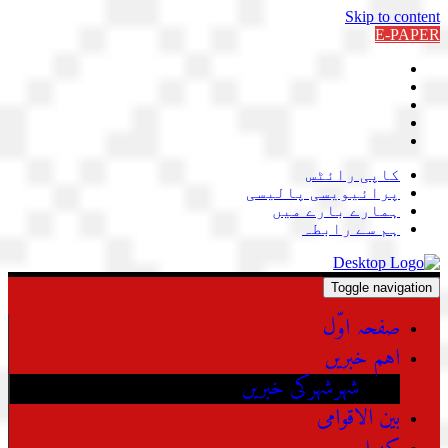
Skip to content
E-PAPER
کاپی رائٹس
پرائیویسی پالیسی
ہمارے بارے میں
ہم سے رابطہ
Toggle navigation
صفحہ اوّل
اہم خبریں
شہرشہرکی خبریں
بین الاقوامی