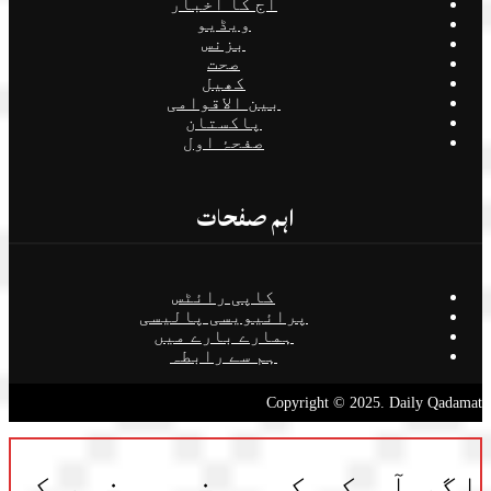
آج کا اخبار
ویڈیو
بزنس
صحت
کھیل
بین الاقوامی
پاکستان
صفحۂ اول
اہم صفحات
کاپی رائٹس
پرائیویسی پالیسی
ہمارے بارے میں
ہم سے رابطہ
Copyright © 2025. Daily Qadamat
اگر آپ کو کسی مخصوص خبر کی