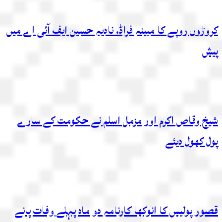
کروڑوں روپے کا مبینہ فراڈ، نادیہ حسین ایف آئی اے میں‌
پیش
شیخ وقاص اکرم اور مزمل اسلم نے حکومت کے سارے
پول کھول دیئے
قصور پولیس کا انوکھا کارنامہ دو ماہ پہلے وفات پانے