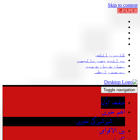
Skip to content
E-PAPER
کاپی رائٹس
پرائیویسی پالیسی
ہمارے بارے میں
ہم سے رابطہ
Toggle navigation
صفحہ اوّل
اہم خبریں
شہرشہرکی خبریں
بین الاقوامی