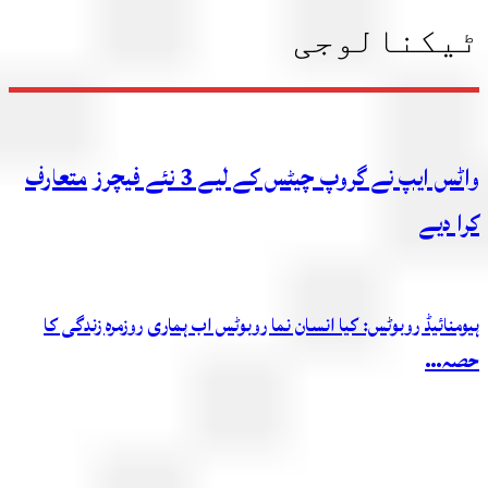
ٹیکنالوجی
واٹس ایپ نے گروپ چیٹس کے لیے 3 نئے فیچرز متعارف
کرا دیے
ہیومنائیڈ روبوٹس: کیا انسان نما روبوٹس اب ہماری روزمرہ زندگی کا
حصہ…