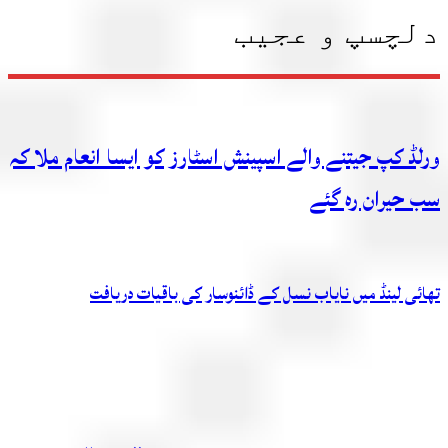
دلچسپ و عجیب
ورلڈ کپ جیتنے والے اسپینش اسٹارز کو ایسا انعام ملا کہ
سب حیران رہ گئے
تھائی لینڈ میں نایاب نسل کے ڈائنوسار کی باقیات دریافت