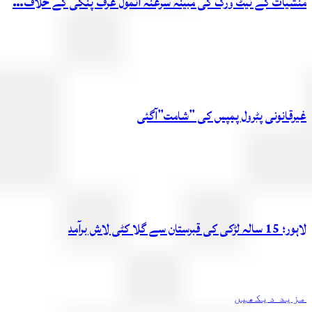
منشیات کے نیٹ ورک کی مبینہ سرغنہ انمول عرف پنکی کے خلاف…
غیرقانونی پٹرول پمپس کی ”شامت”آگئی
لاہور؛ 15 سالہ لڑکی کی قبرستان سے گلا کٹی لاش برآمد
مزید دیکھیں