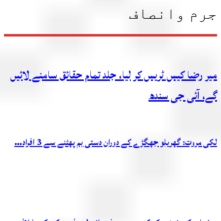
جرم وانصاف
میر رضا کیس ٹریس کر لیا، جلد تمام حقائق سامنے لائیں
گے، آئی جی سندھ
لکی مروت: گھریلو جھگڑے کے دوران دستی بم پھٹنے سے 3 افراد…