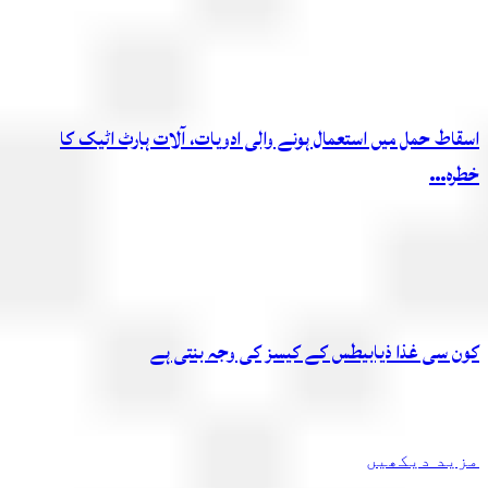
اسقاط حمل میں استعمال ہونے والی ادویات، آلات ہارٹ اٹیک کا
خطرہ…
کون سی غذا ذیابیطس کے کیسز کی وجہ بنتی ہے
مزید دیکھیں