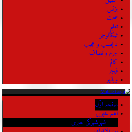
کھیل
بزنس
صحت
تعلیم
ٹیکنالوجی
دلچسپ و عجیب
جرم وانصاف
کالم
فیچر
ویڈیو
صفحہ اوّل
اہم خبریں
شہرشہرکی خبریں
بین الاقوامی