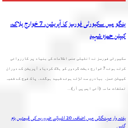
ہنگو میں سکیورٹی فورسز کا آپریشن، 7 خوارج ہلاک،
کیپٹن حمزہ شہید
سکیورٹی فورسز نے انٹیلی جنس اطلاعات کی بنیاد پر کارروائی
کرتے ہوئے 7 خوارج دہشت گردوں کو ہلاک کردیا، آپریشن کے دوران
کیپٹن حمزہ بہادری سے لڑتے ہوئے شہید ہوگئے۔ پاک فوج کے شعبہ
تعلقات عامہ (آئی ایس پی آر)…
ہفتہ وار مہنگائی میں اضافہ، 20 اشیائے ضروریہ کی قیمتیں بڑھ
گئیں