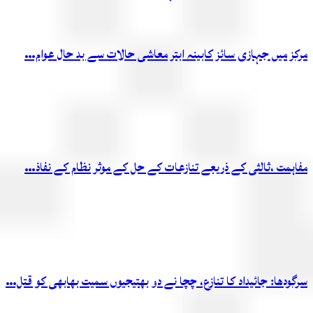
مرکز میں جہازی سائز کابینہ ابتر معاشی حالات سے بد حال عوام…
مفاہمت ،ثالثی کے ذریعے تنازعات کے حل کے موثر نظام کے نفاذ…
سرگودھا: جائیداد کا تنازع، چچا نے دو بھتیجیوں سمیت بھابھی کو قتل…