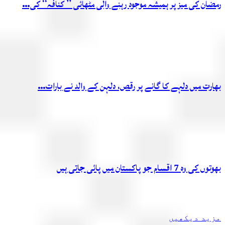
رمضان کی میز پر ہمیشہ موجود رہنے والی مٹھائی ’’ کنافہ‘‘ کی…
بھارت میں دلہے کا گانے پر رقص، دلہن کے والد نے بارات…
بھوتوں کی وہ 7 اقسام جو پاکستان میں پائی جاتی ہیں
مزید دیکھیں