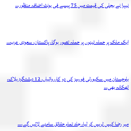
نیپرا نے بجلی کی قیمت میں 75 پیسے فی یونٹ اضافہ منظور…
ایک ملک پر حملہ تینوں پر حملہ تصور ہوگا، پاکستان، سعودی عرب…
بلوچستان میں سکیورٹی فورسز کی دو کارروائیاں، 12 دہشتگرد ہلاک،
ٹھکانہ بھی…
میر رضا کیس ٹریس کر لیا، جلد تمام حقائق سامنے لائیں گے،…