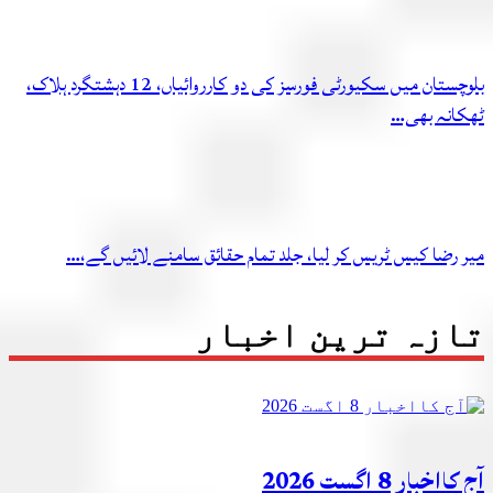
بلوچستان میں سکیورٹی فورسز کی دو کارروائیاں، 12 دہشتگرد ہلاک،
ٹھکانہ بھی…
میر رضا کیس ٹریس کر لیا، جلد تمام حقائق سامنے لائیں گے،…
تازہ ترین اخبار
آج کااخبار 8 اگست 2026