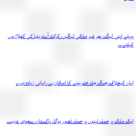
پہلے اپنی لیگ، پھر غیر ملکی لیگیں، کرکٹ آسٹریلیا کی کھلاڑیوں
کیلئے…
ایران کیخلاف جنگ جلد ختم ہونے کا امکان ہے، ایرانی زیادہ دیر…
ایک ملک پر حملہ تینوں پر حملہ تصور ہوگا، پاکستان، سعودی عرب…