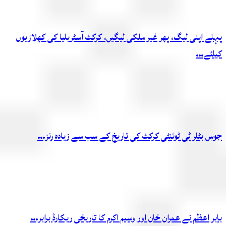
پہلے اپنی لیگ، پھر غیر ملکی لیگیں، کرکٹ آسٹریلیا کی کھلاڑیوں
کیلئے…
جوس بٹلر ٹی ٹوئنٹی کرکٹ کی تاریخ کے سب سے زیادہ رنز…
بابر اعظم نے عمران خان اور وسیم اکرم کا تاریخی ریکارڈ برابر…