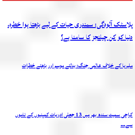
پلاسٹک آلودگی: سمندری حیات کے لیے بڑھتا ہوا خطرہ،
دنیا کو کن چیلنجز کا سامنا ہے؟
ملیریا کے خلاف عالمی جنگ: بدلتے موسم اور بڑھتے خطرات
کراچی سمیت سندھ بھر میں 13 جعلی ادویات کمپنیوں کے ناموں
سے…