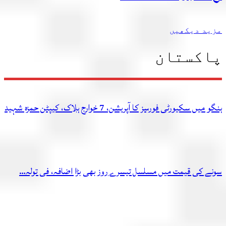
مزید دیکھیں
پاکستان
ہنگو میں سکیورٹی فورسز کا آپریشن، 7 خوارج ہلاک، کیپٹن حمزہ شہید
سونے کی قیمت میں مسلسل تیسرے روز بھی بڑا اضافہ، فی تولہ…