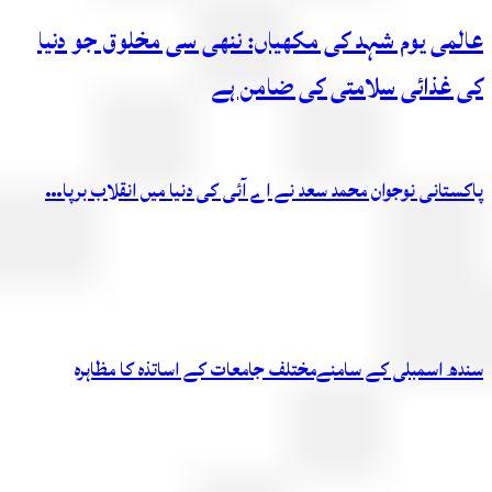
عالمی یوم شہد کی مکھیاں: ننھی سی مخلوق جو دنیا
کی غذائی سلامتی کی ضامن ہے
پاکستانی نوجوان محمد سعد نے اے آئی کی دنیا میں انقلاب برپا…
سندھ اسمبلی کے سامنےمختلف جامعات کے اساتذہ کا مظاہرہ