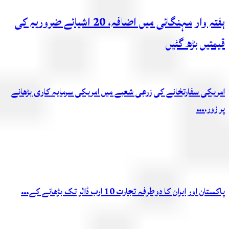
ہفتہ وار مہنگائی میں اضافہ، 20 اشیائے ضروریہ کی
قیمتیں بڑھ گئیں
امریکی سفارتخانے کی زرعی شعبے میں امریکی سرمایہ کاری بڑھانے
پر زور،…
پاکستان اور ایران کا دوطرفہ تجارت 10 ارب ڈالر تک بڑھانے کے…