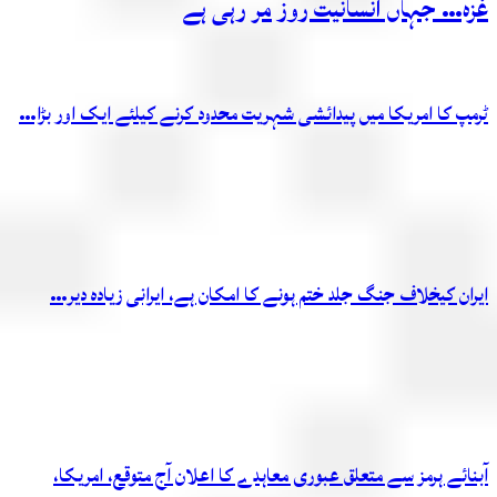
غزہ… جہاں انسانیت روز مر رہی ہے
ٹرمپ کا امریکا میں پیدائشی شہریت محدود کرنے کیلئے ایک اور بڑا…
ایران کیخلاف جنگ جلد ختم ہونے کا امکان ہے، ایرانی زیادہ دیر…
آبنائے ہرمز سے متعلق عبوری معاہدے کا اعلان آج متوقع، امریکا،