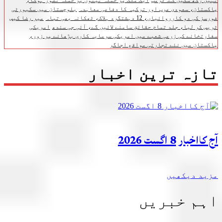
نہیں رکھ سکیں گے: ٹرمپ
ایک ملک پر حملہ تینوں پر حملہ تصور ہوگا،
پاکستان، سعودی عرب اور ترکیہ کا دفاعی معاہدہ
بلوچستان میں سکیورٹی
فورسز کی دو کارروائیاں، 12 دہشتگرد ہلاک، ٹھکانہ بھی تباہ
میر رضا کیس
ٹریس کر لیا، جلد تمام حقائق سامنے لائیں گے، آئی جی سندھ
امریکی
سفارتخانے کی زرعی شعبے میں امریکی سرمایہ کاری بڑھانے پر زور،
پاکستان میں نئے تجارتی مواقع اجاگر
تازہ ترین اخبار
آج کااخبار 8 اگست 2026
مزید دیکھیں
اہم خبریں