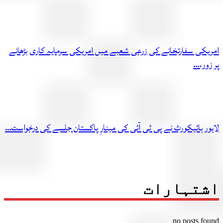
امریکی سفارتخانے کی زرعی شعبے میں امریکی سرمایہ کاری بڑھانے
پر زور،…
لاہور ہائیکورٹ نے پی ٹی آئی کی مینارِ پاکستان جلسے کی درخواست…
اشتہارات
no posts found