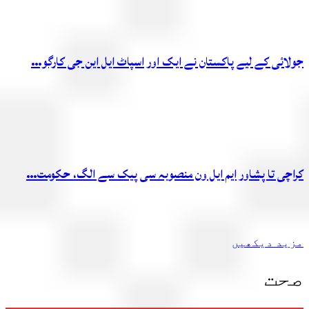
جولائی کے لیے پاکستان نے ایک اور اسپاٹ ایل این جی کارگو…
کراچی تا پشاور ایم ایل ون منصوبہ سی پیک سے الگ، حکومت…
مزید دیکھیں
صحت