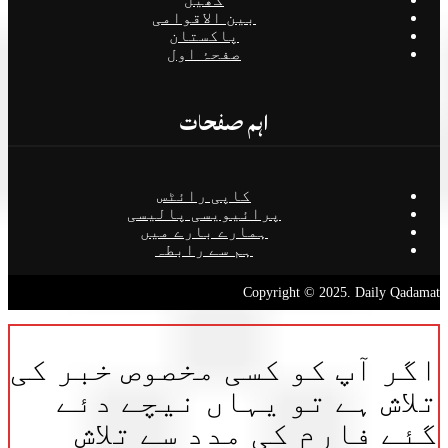
بین الاقوامی
پاکستان
صفحۂ اول
اہم صفحات
کاپی رائٹس
پرائیویسی پالیسی
ہمارے بارے میں
ہم سے رابطہ
Copyright © 2025. Daily Qadamat
اگر آپ کو کسی مخصوص خبر کی
تلاش ہے تو یہاں نیچے دئے
گئے فارم کی مدد سے تلاش