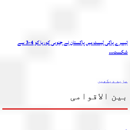
تیسرے ہاکی ٹیسٹ میں پاکستان نے جنوبی کوریا کو 4-3 سے
شکست…
مزید دیکھیں
بین الاقوامی