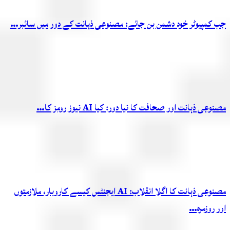
جب کمپیوٹر خود دشمن بن جائے: مصنوعی ذہانت کے دور میں سائبر…
مصنوعی ذہانت اور صحافت کا نیا دور: کیا AI نیوز رومز کا…
مصنوعی ذہانت کا اگلا انقلاب: AI ایجنٹس کیسے کاروبار، ملازمتوں
اور روزمرہ…