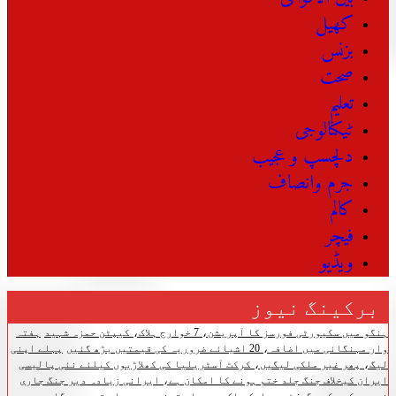
کھیل
بزنس
صحت
تعلیم
ٹیکنالوجی
دلچسپ و عجیب
جرم وانصاف
کالم
فیچر
ویڈیو
برکینگ نیوز
ہنگو میں سکیورٹی فورسز کا آپریشن، 7 خوارج ہلاک، کیپٹن حمزہ شہید
ہفتہ
وار مہنگائی میں اضافہ، 20 اشیائے ضروریہ کی قیمتیں بڑھ گئیں
پہلے اپنی
لیگ، پھر غیر ملکی لیگیں، کرکٹ آسٹریلیا کی کھلاڑیوں کیلئے نئی پالیسی
ایران کیخلاف جنگ جلد ختم ہونے کا امکان ہے، ایرانی زیادہ دیر جنگ جاری