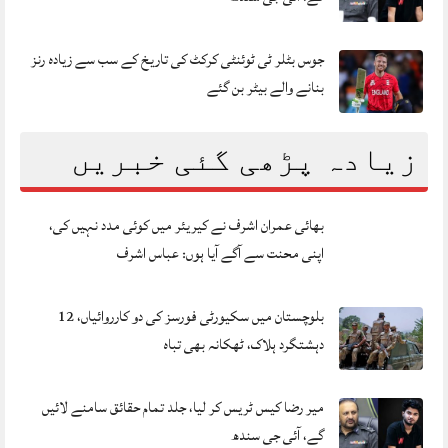
جوس بٹلر ٹی ٹوئنٹی کرکٹ کی تاریخ کے سب سے زیادہ رنز
بنانے والے بیٹر بن گئے
زیادہ پڑھی گئی خبریں
بھائی عمران اشرف نے کیریئر میں کوئی مدد نہیں کی،
اپنی محنت سے آگے آیا ہوں: عباس اشرف
بلوچستان میں سکیورٹی فورسز کی دو کارروائیاں، 12
دہشتگرد ہلاک، ٹھکانہ بھی تباہ
میر رضا کیس ٹریس کر لیا، جلد تمام حقائق سامنے لائیں
گے، آئی جی سندھ