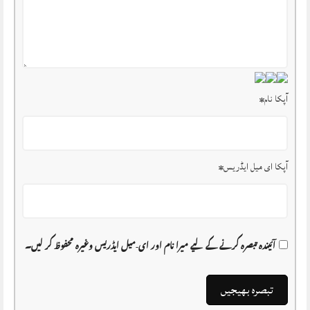
آپکا نام
*
آپکا ای میل ایڈریس
*
آئیندہ تبصرہ کرنے کے لیے میرا نام اور ای-میل ایڈریس وغیرہ محفوظ کر لیں۔