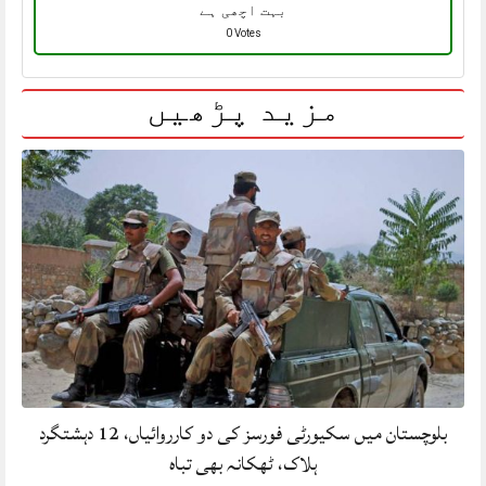
بہت اچھی ہے
0 Votes
مزید پڑھیں
بلوچستان میں سکیورٹی فورسز کی دو کارروائیاں، 12 دہشتگرد
ہلاک، ٹھکانہ بھی تباہ