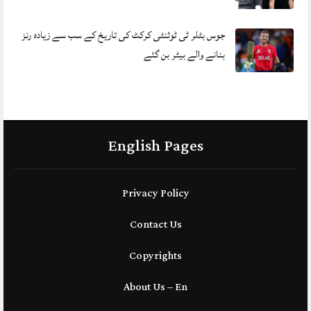
جوس بٹلر ٹی ٹوئنٹی کرکٹ کی تاریخ کے سب سے زیادہ رنز
بنانے والے بیٹر بن گئے
English Pages
Privacy Policy
Contact Us
Copyrights
About Us – En