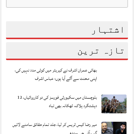
اشتہار
تازہ ترین
بھائی عمران اشرف نے کیریئر میں کوئی مدد نہیں کی،
اپنی محنت سے آگے آیا ہوں: عباس اشرف
بلوچستان میں سکیورٹی فورسز کی دو کارروائیاں، 12
دہشتگرد ہلاک، ٹھکانہ بھی تباہ
میر رضا کیس ٹریس کر لیا، جلد تمام حقائق سامنے لائیں
گے، آئی جی سندھ