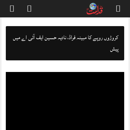
Skip
to
content
کروڑوں روپے کا مبینہ فراڈ، نادیہ حسین ایف آئی اے میں‌
پیش