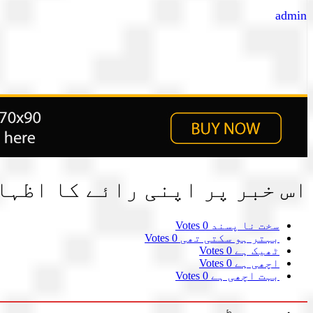
admin
اس خبر پر اپنی رائے کا اظہا
سخت نا پسند
0 Votes
بہتر ہو سکتی تھی
0 Votes
ٹھیک ہے
0 Votes
اچھی ہے
0 Votes
بہت اچھی ہے
0 Votes