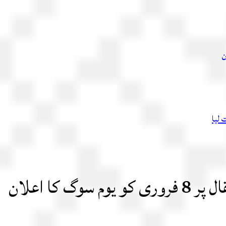
ن
 لیا
 کا اعلان