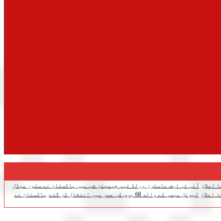
 اعلان
آئی ٹی ایف ماسٹرز ورلڈ ٹیم چیمپئن شپ میں پاکستان نے سلور میڈل
لیونل میسی کے والد 68 برس کی عمر میں انتقال کر گئے
پاکستان نے