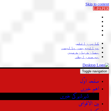
Skip to content
E-PAPER
کاپی رائٹس
پرائیویسی پالیسی
ہمارے بارے میں
ہم سے رابطہ
Toggle navigation
صفحہ اوّل
اہم خبریں
شہرشہرکی خبریں
بین الاقوامی