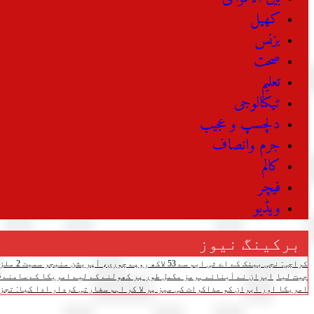
کھیل
بزنس
صحت
تعلیم
ٹیکنالوجی
دلچسپ و عجیب
جرم وانصاف
کالم
فیچر
ویڈیو
برکینگ نیوز
کراچی: نجی بینک کے اے ٹی ایم سے 53 لاکھ روپے چوری، آپریشن منیجر سمیت 2 ملزمان گرفتار
جیت لیا
ایران نے آبنائے ہرمز مکمل طور پر کھولنے کے لیے امریکا کے سامنے 6 شرائط رکھ دیں
امریکا اور ایران کو مذاکرات کی میز پر لا کر اہم سفارتی کردار ادا کیا: تجز