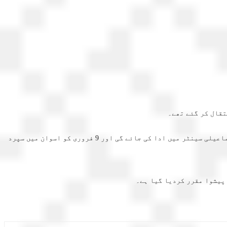
اسماعیلی امامت دیوان کے اعلامیے میں کہا گیا ہے کہ پرنس کریم آغا خان چہارم کی نماز جنازہ 8 فروری 2025 کو صبح 11 بجے لزبن میں اسماعیلی سینٹر میں ادا کی جائے گی اور 9 فروری کو اسوان میں سپرد
پیشوا مقرر کردیا گیا ہے۔