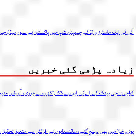
آئی ٹی ایف ماسٹرز ورلڈ ٹیم چیمپئن شپ میں پاکستان نے سلور میڈل جیت
زیادہ پڑھی گئی خبریں
کراچی: نجی بینک کے اے ٹی ایم سے 53 لاکھ روپے چوری، آپریشن منیجر سمیت 2 ملزمان گرفتار
پودے خلا میں بھی پہنچ گئے، سائنسدانوں نے افزائش سے متعلق تحقیق 