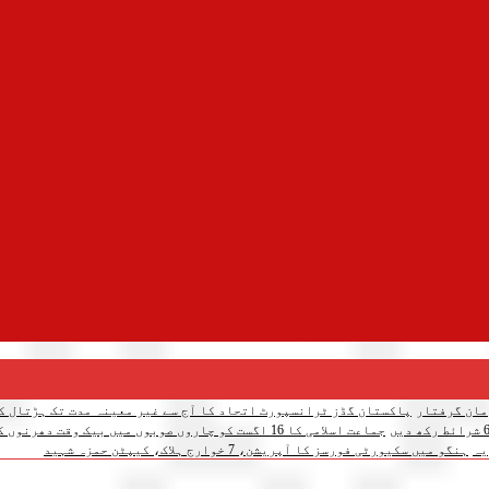
پاکستان گڈز ٹرانسپورٹ اتحاد کا آج سے غیر معینہ مدت تک ہڑتال کا
جماعت اسلامی کا 16 اگست کو چاروں صوبوں میں بیک وقت دھرنوں کا اعلان
یہ
ہنگو میں سکیورٹی فورسز کا آپریشن، 7 خوارج ہلاک، کیپٹن حمزہ شہید