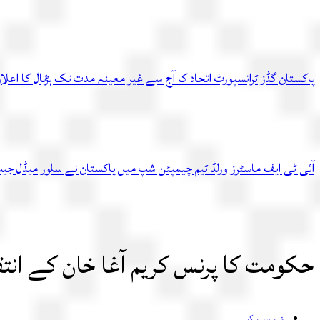
پاکستان گڈز ٹرانسپورٹ اتحاد کا آج سے غیر معینہ مدت تک ہڑتال کا اعلا
آئی ٹی ایف ماسٹرز ورلڈ ٹیم چیمپئن شپ میں پاکستان نے سلور میڈل جیت
حکومت کا پرنس کریم آغا خان کے انتقال پر 8 فروری کو یوم سوگ
فیس بک