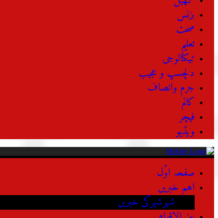
کھیل
بزنس
صحت
تعلیم
ٹیکنالوجی
دلچسپ و عجیب
جرم وانصاف
کالم
فیچر
ویڈیو
صفحہ اوّل
اہم خبریں
شہرشہرکی خبریں
بین الاقوامی