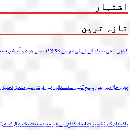
اشتہار
تازہ ترین
کراچی: نجی بینک کے اے ٹی ایم سے 53 لاکھ روپے چوری، آپریشن منیجر سمیت 2 ملزمان گرفتار
پودے خلا میں بھی پہنچ گئے، سائنسدانوں نے افزائش سے متعلق تحقیق 
پاکستان گڈز ٹرانسپورٹ اتحاد کا آج سے غیر معینہ مدت تک ہڑتال کا اعلا