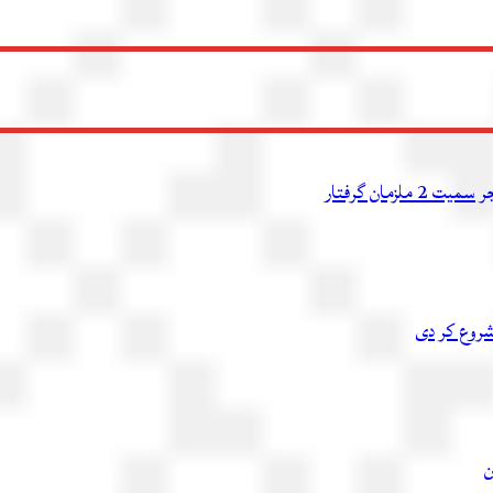
شروع کر دی
ن