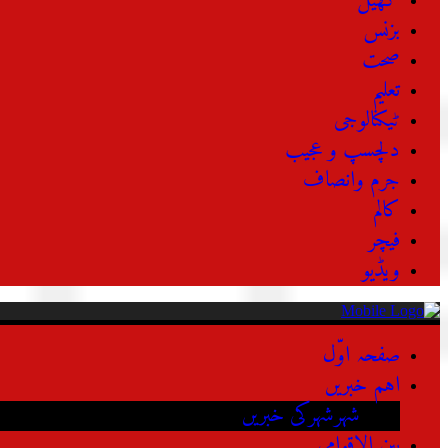
کھیل
بزنس
صحت
تعلیم
ٹیکنالوجی
دلچسپ و عجیب
جرم وانصاف
کالم
فیچر
ویڈیو
صفحہ اوّل
اہم خبریں
شہرشہرکی خبریں
بین الاقوامی