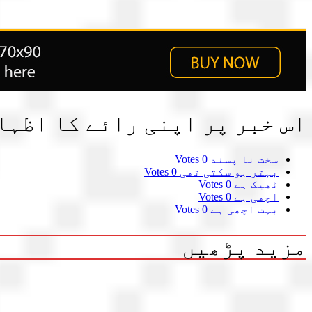
اس خبر پر اپنی رائے کا اظہا
سخت نا پسند
0 Votes
بہتر ہو سکتی تھی
0 Votes
ٹھیک ہے
0 Votes
اچھی ہے
0 Votes
بہت اچھی ہے
0 Votes
مزید پڑھیں