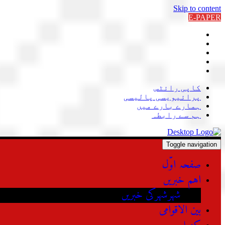
Skip to content
E-PAPER
کاپی رائٹس
پرائیویسی پالیسی
ہمارے بارے میں
ہم سے رابطہ
Toggle navigation
صفحہ اوّل
اہم خبریں
شہرشہرکی خبریں
بین الاقوامی