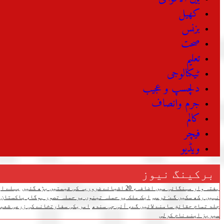
کھیل
بزنس
صحت
تعلیم
ٹیکنالوجی
دلچسپ و عجیب
جرم وانصاف
کالم
فیچر
ویڈیو
برکینگ نیوز
ہفتہ وار مہنگائی میں اضافہ، 20 اشیائے ضروریہ کی قیمتیں بڑھ گئیں
پہلے اپ
نہیں رکھ سکیں گے: ٹرمپ
ایک ملک پر حملہ تینوں پر حملہ تصور ہوگا، پاکستان،
جلد تمام حقائق سامنے لائیں گے، آئی جی سندھ
امریکی سفارتخانے کی زرعی شعبے
سیریز اپنے نام کرلی