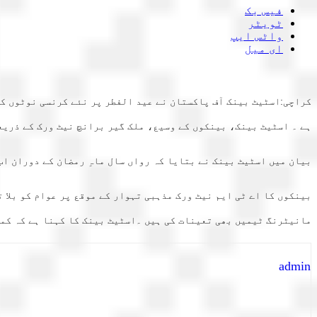
فیس بک
ٹویٹر
واٹس ایپ
ای میل
کراچی:اسٹیٹ بینک آف پاکستان نے عید الفطر پر نئے کرنسی نوٹوں کے
ہے ۔ اسٹیٹ بینک، بینکوں کے وسیع، ملک گیر برانچ نیٹ ورک کے ذریع
بیان میں اسٹیٹ بینک نے بتایا کہ رواں سال ماہِ رمضان کے دوران اب تک کمرشل بینکوں کی 17000 برانچوں کو تمام مالیتوں میں 27 ارب
بینکوں کا اے ٹی ایم نیٹ ورک مذہبی تہوار کے موقع پر عوام کو بلا 
مانیٹرنگ ٹیمیں بھی تعینات کی ہیں ۔اسٹیٹ بینک کا کہنا ہے کہ کمر
admin