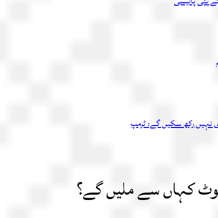
ئے نئی پالیسی
اری نہیں رکھ سکیں گے: ٹرمپ
 نوٹ کہاں سے ملیں گے؟