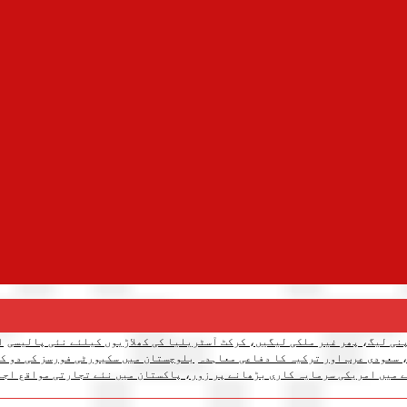
نی لیگ، پھر غیر ملکی لیگیں، کرکٹ آسٹریلیا کی کھلاڑیوں کیلئے نئی پالیسی
ا
 سعودی عرب اور ترکیہ کا دفاعی معاہدہ
بلوچستان میں سکیورٹی فورسز کی دو کارروائیاں، 12 دہشتگرد ہل
 میں امریکی سرمایہ کاری بڑھانے پر زور، پاکستان میں نئے تجارتی مواقع اجا