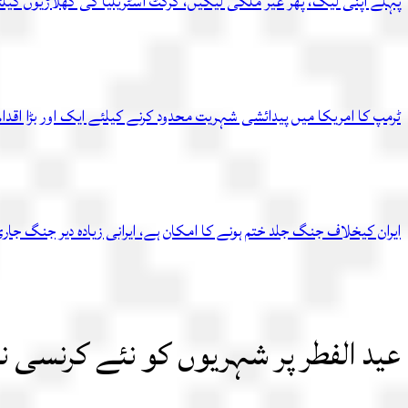
پہلے اپنی لیگ، پھر غیر ملکی لیگیں، کرکٹ آسٹریلیا کی کھلاڑیوں کیل
ٹرمپ کا امریکا میں پیدائشی شہریت محدود کرنے کیلئے ایک اور بڑا اقدام
ایران کیخلاف جنگ جلد ختم ہونے کا امکان ہے، ایرانی زیادہ دیر جنگ ج
عید الفطر پر شہریوں کو نئے کرنسی