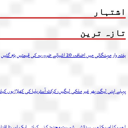
اشتہار
تازہ ترین
ہفتہ وار مہنگائی میں اضافہ، 20 اشیائے ضروریہ کی قیمتیں بڑھ گئیں
پہلے اپنی لیگ، پھر غیر ملکی لیگیں، کرکٹ آسٹریلیا کی کھلاڑیوں کیل
ٹرمپ کا امریکا میں پیدائشی شہریت محدود کرنے کیلئے ایک اور بڑا اقدام