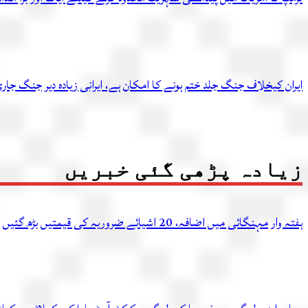
ایران کیخلاف جنگ جلد ختم ہونے کا امکان ہے، ایرانی زیادہ دیر جنگ ج
زیادہ پڑھی گئی خبریں
ہفتہ وار مہنگائی میں اضافہ، 20 اشیائے ضروریہ کی قیمتیں بڑھ گئیں