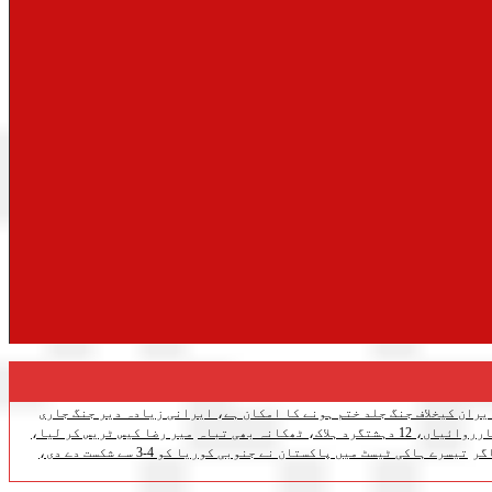
یران کیخلاف جنگ جلد ختم ہونے کا امکان ہے، ایرانی زیادہ دیر جنگ جاری
اک، ٹھکانہ بھی تباہ
میر رضا کیس ٹریس کر لیا،
گر
تیسرے ہاکی ٹیسٹ میں پاکستان نے جنوبی کوریا کو 4-3 سے شکست دے دی،