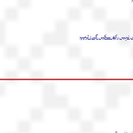
اری نہیں رکھ سکیں گے: ٹرمپ