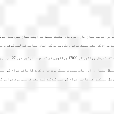
 حوالے سے بیان جاری کردیا۔اسٹیٹ بینک نے اپنے بیان میں کہا ہے ک
ے عوام کی نئے بینک نوٹوں تک رسائی کو آسان بنانے کے لیے کوشاں ہے
 روپے کے نئے بینک نوٹ فراہم کیے گئے ہیں۔
تعطل معیار ی اور صاف ستھرے بینک نوٹ جاری کرے گا تاکہ عوام کو نئے
شل بینکوں کی شاخیں عوام کو عید کے کے لیے نئے کرنسی نوٹ فراہم ک