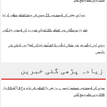
نیپرا نے بجلی کی قیمت میں 75 پیسے فی یونٹ اضافہ منظور کر لیا
ہفتہ وار مہنگائی میں اضافہ، 20 اشیائے ضروریہ کی قیمتیں بڑھ گئیں
پہلے اپنی لیگ، پھر غیر ملکی لیگیں، کرکٹ آسٹریلیا کی کھلاڑیوں کیلئے نئی
پالیسی
زیادہ پڑھی گئی خبریں
سونے کی قیمت میں مسلسل تیسرے روز بھی بڑا اضافہ، فی تولہ نرخ 4 لاکھ 54 ہزار
336 روپے تک پہنچ گئے