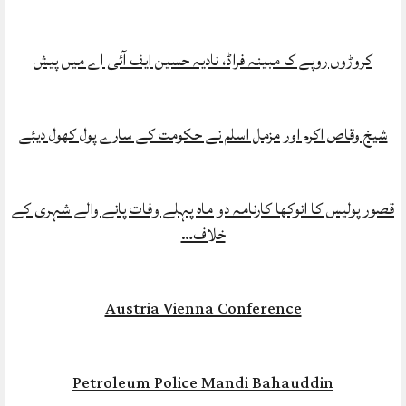
کروڑوں روپے کا مبینہ فراڈ، نادیہ حسین ایف آئی اے میں‌ پیش
شیخ وقاص اکرم اور مزمل اسلم نے حکومت کے سارے پول کھول دیئے
قصور پولیس کا انوکھا کارنامہ دو ماہ پہلے وفات پانے والے شہری کے
خلاف…
Austria Vienna Conference
Petroleum Police Mandi Bahauddin