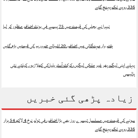
336 روپے تک پہنچ گئے
نیپرا نے بجلی کی قیمت میں 75 پیسے فی یونٹ اضافہ منظور کر لیا
ہفتہ وار مہنگائی میں اضافہ، 20 اشیائے ضروریہ کی قیمتیں بڑھ گئیں
پہلے اپنی لیگ، پھر غیر ملکی لیگیں، کرکٹ آسٹریلیا کی کھلاڑیوں کیلئے نئی
پالیسی
زیادہ پڑھی گئی خبریں
سونے کی قیمت میں مسلسل تیسرے روز بھی بڑا اضافہ، فی تولہ نرخ 4 لاکھ 54 ہزار
336 روپے تک پہنچ گئے