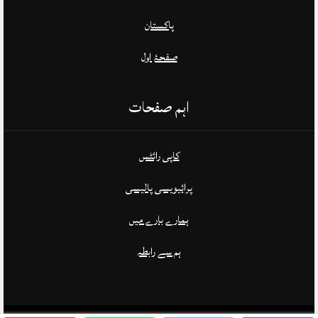
پاکستان
صفحۂ اول
اہم صفحات
کاپی رائٹس
پرائیویسی پالیسی
ہمارے بارے میں
ہم سے رابطہ