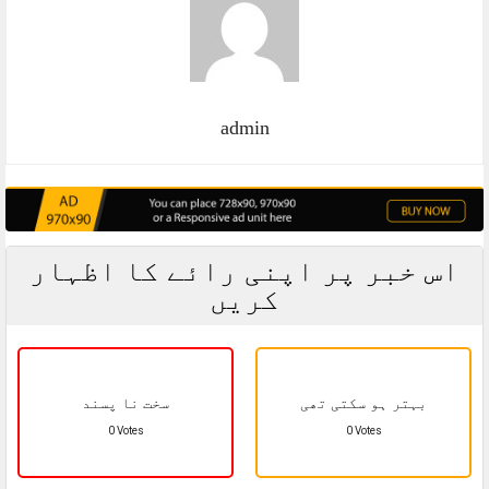
admin
اس خبر پر اپنی رائے کا اظہار
کریں
بہتر ہو سکتی تھی
سخت نا پسند
0 Votes
0 Votes