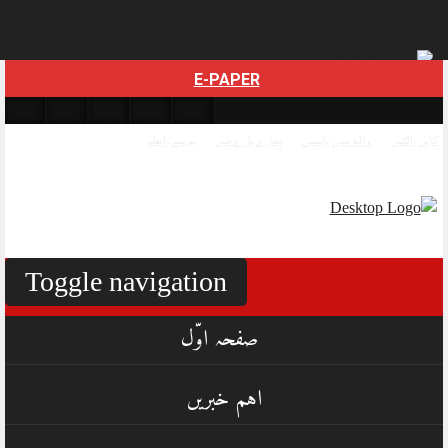
Skip
E-PAPER
to
content
کاپی رائٹس
پرائیویسی پالیسی
ہمارے بارے میں
ہم سے رابطہ
Toggle navigation
صفحہ اوّل
اہم خبریں