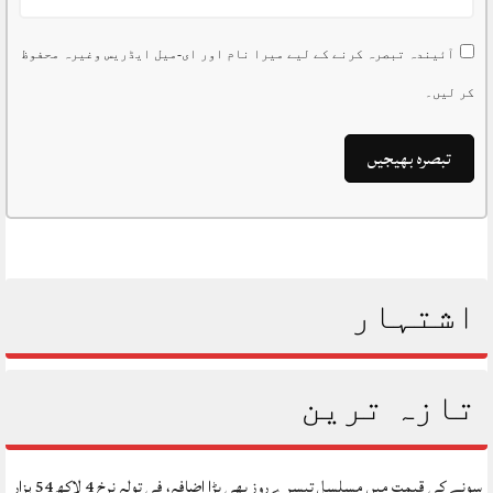
آئیندہ تبصرہ کرنے کے لیے میرا نام اور ای-میل ایڈریس وغیرہ محفوظ
کر لیں۔
اشتہار
تازہ ترین
سونے کی قیمت میں مسلسل تیسرے روز بھی بڑا اضافہ، فی تولہ نرخ 4 لاکھ 54 ہزار