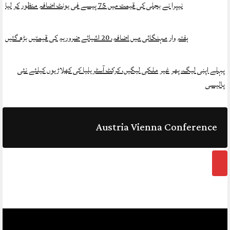
نیپرا نے بجلی کی قیمت میں 75 پیسے فی یونٹ اضافہ منظور کر لیا
ہفتہ وار مہنگائی میں اضافہ، 20 اشیائے ضروریہ کی قیمتیں بڑھ گئیں
پہلے اپنی لیگ، پھر غیر ملکی لیگیں، کرکٹ آسٹریلیا کی کھلاڑیوں کیلئے نئی
پالیسی
Austria Vienna Conference