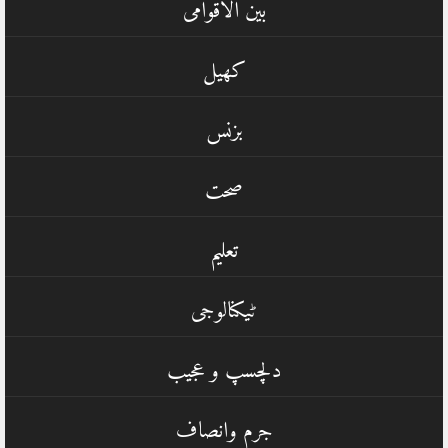
بین الاقوامی
کھیل
بزنس
صحت
تعلیم
ٹیکنالوجی
دلچسپ و عجیب
جرم وانصاف