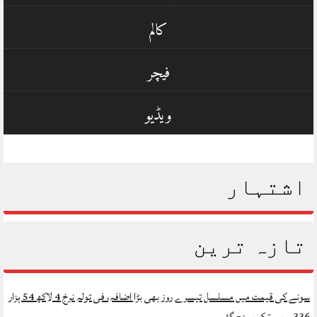
کالم
فیچر
ویڈیو
اشتہار
تازہ ترین
سونے کی قیمت میں مسلسل تیسرے روز بھی بڑا اضافہ، فی تولہ نرخ 4 لاکھ 54 ہزار
336 روپے تک پہنچ گئے