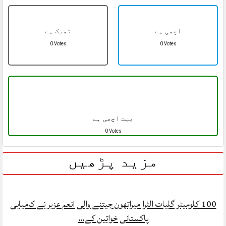
اچھی ہے
ٹھیک ہے
0 Votes
0 Votes
بہت اچھی ہے
0 Votes
مزید پڑھیں
100 کلومیٹر گلیات الٹرا میراتھون جیتنے والی انعم عزیر نے کامیابی
پاکستانی خواتین کے…