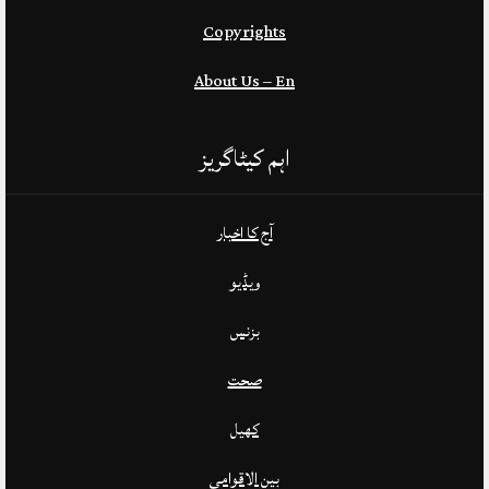
Copyrights
About Us – En
اہم کیٹاگریز
آج کا اخبار
ویڈیو
بزنس
صحت
کھیل
بین الاقوامی