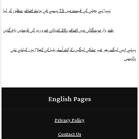
نیپرا نے بجلی کی قیمت میں 75 پیسے فی یونٹ اضافہ منظور کر لیا
ہفتہ وار مہنگائی میں اضافہ، 20 اشیائے ضروریہ کی قیمتیں بڑھ گئیں
پہلے اپنی لیگ، پھر غیر ملکی لیگیں، کرکٹ آسٹریلیا کی کھلاڑیوں کیلئے نئی
پالیسی
English Pages
Privacy Policy
Contact Us