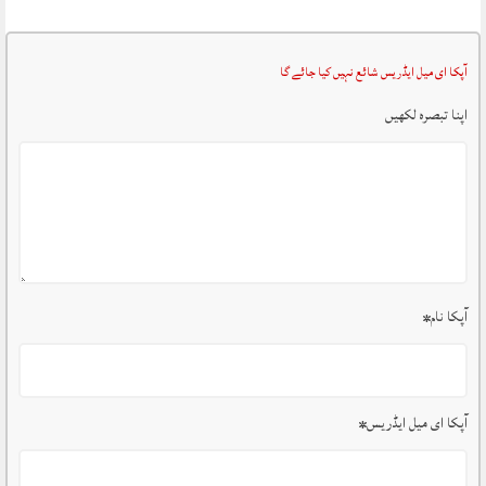
آپکا ای میل ایڈریس شائع نہیں کیا جائے گا
اپنا تبصرہ لکھیں
آپکا نام
*
آپکا ای میل ایڈریس
*