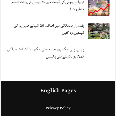
نیپرا نے بجلی کی قیمت میں 75 پیسے فی یونٹ اضافہ
منظور کر لیا
ہفتہ وار مہنگائی میں اضافہ، 20 اشیائے ضروریہ کی
قیمتیں بڑھ گئیں
پہلے اپنی لیگ، پھر غیر ملکی لیگیں، کرکٹ آسٹریلیا کی
کھلاڑیوں کیلئے نئی پالیسی
English Pages
Privacy Policy