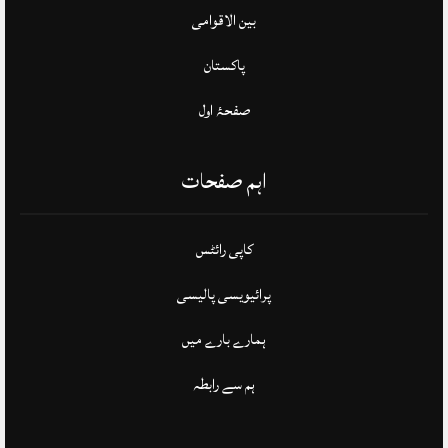
بین الاقوامی
پاکستان
صفحۂ اول
اہم صفحات
کاپی رائٹس
پرائیویسی پالیسی
ہمارے بارے میں
ہم سے رابطہ