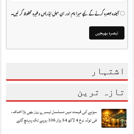
آئیندہ تبصرہ کرنے کے لیے میرا نام اور ای-میل ایڈریس وغیرہ محفوظ کر لیں۔
اشتہار
تازہ ترین
سونے کی قیمت میں مسلسل تیسرے روز بھی بڑا اضافہ،
فی تولہ نرخ 4 لاکھ 54 ہزار 336 روپے تک پہنچ گئے