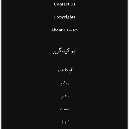
Contact Us
Copyrights
About Us – En
اہم کیٹاگریز
آج کا اخبار
ویڈیو
بزنس
صحت
کھیل