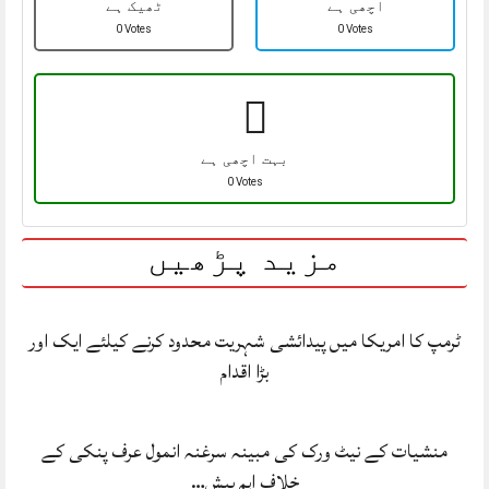
اچھی ہے
ٹھیک ہے
0 Votes
0 Votes
بہت اچھی ہے
0 Votes
مزید پڑھیں
ٹرمپ کا امریکا میں پیدائشی شہریت محدود کرنے کیلئے ایک اور
بڑا اقدام
منشیات کے نیٹ ورک کی مبینہ سرغنہ انمول عرف پنکی کے
خلاف اہم پیش…