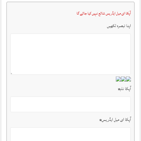
آپکا ای میل ایڈریس شائع نہیں کیا جائے گا
اپنا تبصرہ لکھیں
آپکا نام
*
آپکا ای میل ایڈریس
*