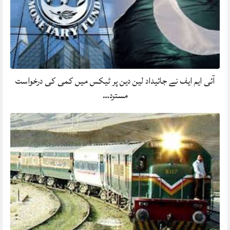
آئی ایم ایف نے جائیداد لین دین پر ٹیکس میں کمی کی درخواست
مسترد…