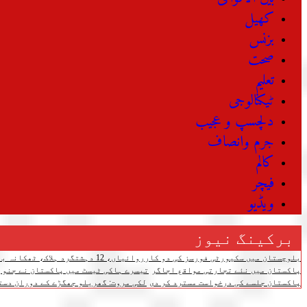
کھیل
بزنس
صحت
تعلیم
ٹیکنالوجی
دلچسپ و عجیب
جرم وانصاف
کالم
فیچر
ویڈیو
برکینگ نیوز
بلوچستان میں سکیورٹی فورسز کی دو کارروائیاں، 12 دہشتگرد ہلاک، ٹھکانہ بھی تباہ
پاکستان میں نئے تجارتی مواقع اجاگر
تیسرے ہاکی ٹیسٹ میں پاکستان نے جنوبی کوریا کو 4-3 سے شکست دے دی،
پاکستان جلسے کی درخواست مسترد کر دی
لکی مروت: گھریلو جھگڑے کے دوران دستی بم پھٹنے سے 3 افرا