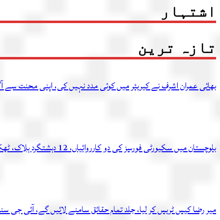
اشتہار
تازہ ترین
بھائی عمران اشرف نے کیریئر میں کوئی مدد نہیں کی، اپنی محنت سے آگ
بلوچستان میں سکیورٹی فورسز کی دو کارروائیاں، 12 دہشتگرد ہلاک، ٹھکانہ بھی تباہ
میر رضا کیس ٹریس کر لیا، جلد تمام حقائق سامنے لائیں گے، آئی جی سن