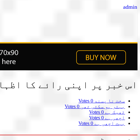
admin
اس خبر پر اپنی رائے کا اظہا
سخت نا پسند
0 Votes
بہتر ہو سکتی تھی
0 Votes
ٹھیک ہے
0 Votes
اچھی ہے
0 Votes
بہت اچھی ہے
0 Votes