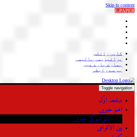
Skip to content
E-PAPER
کاپی رائٹس
پرائیویسی پالیسی
ہمارے بارے میں
ہم سے رابطہ
Toggle navigation
صفحہ اوّل
اہم خبریں
شہرشہرکی خبریں
بین الاقوامی