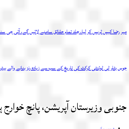
میر رضا کیس ٹریس کر لیا، جلد تمام حقائق سامنے لائیں گے، آئی جی سن
جوس بٹلر ٹی ٹوئنٹی کرکٹ کی تاریخ کے سب سے زیادہ رنز بنانے والے بیٹر
جنوبی وزیرستان آپریشن، پانچ خوارج 
فیس بک