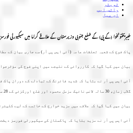
ٹویٹر
واٹس ایپ
ای میل
خیبرپختونخوا (کے پی) کے ضلع جنوبی وزیرستان کے علاقے کراما میں سیکیورٹی فورسز اور خوارج کے درمیان
پاک فوج کے شعبہ تعلقات عامہ (آئی ایس پی آر) سے جاری بیان کے مطابق6 نومبر 2024 کو جنوبی وزیرستان کے علاقے کراما میں سیکیورٹی فورسز اور خوارج کے درمیان فائرنگ کا تبادل
بیان میں کہا گیا کہ کارروائی کے نتیجے میں اپنی فوج کی مؤثرجوابی کارروائی سے 5 خوا
گلاب زمان، 30 سالہ لانس نائیک مزمل محمود اور ضلع اورکزئی کے 28 سالہ لانس نائیک حبیب اللہ نے بہادری سے لڑتے ہوئے جام شہادت نوش کیا۔
بیان میں کہا گیا کہ علاقے میں مزید خوارج کے خاتمے کے لیے کلیئر
آئی ایس پی آر نے مزید بتایا کہ پاکستان کی سیکیورٹی فورسز دہشت 