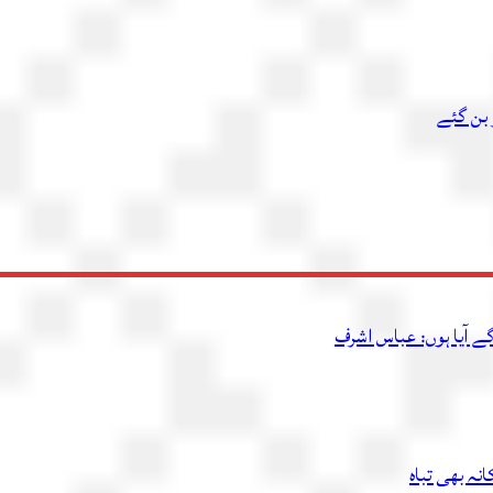
 بن گئے
ے آیا ہوں: عباس اشرف