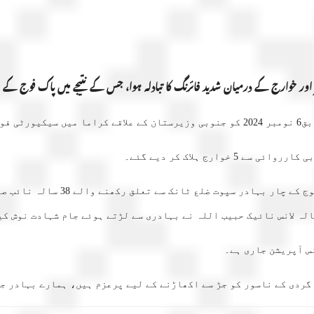
 شدید فائرنگ کا تبادلہ ہوا، جس کے نتیجے میں پاک فوج کے 4 اہلکار شہید جبکہ 5 دہشت گرد ہلاک ہوگئے۔
ہ ہوا۔
رج ہلاک کر دیے گئے۔
نس آپریشن جاری ہے۔
گردی کے ناسور کو جڑ سے اکھاڑنے کے لیے پرعزم ہیں، ہمارے بہادر ج