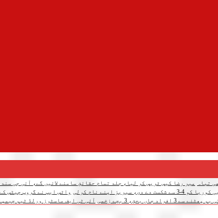
میر رضا کیس ٹریس کر لیا، جلد تمام حقائق سامنے لائیں گے، آئی جی سندھ
 سیریز اپنے نام کرلی
واٹس ایپ نے گروپ چیٹس کے لیے 3 نئے فیچرز متعار
د جاں بحق، 3 بچے زخمی
آئی ٹی ایف ماسٹرز ورلڈ ٹیم چیمپئن شپ: پاکس