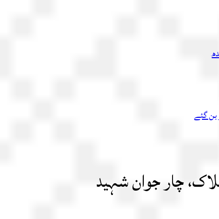
دھ
 بن گئے
ہلاک، چار جوان شہید