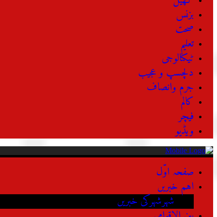
کھیل
بزنس
صحت
تعلیم
ٹیکنالوجی
دلچسپ و عجیب
جرم وانصاف
کالم
فیچر
ویڈیو
صفحہ اوّل
اہم خبریں
شہرشہرکی خبریں
بین الاقوامی