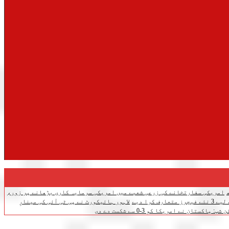
امریکی سفارتخانے کی زرعی شعبے میں امریکی سرمایہ کاری بڑھانے پر زور،
ف کرا دیے
لاہور ہائیکورٹ نے پی ٹی آئی کی مینارِ
تان نے امریکا کو 3-0 سے شکست دے دی