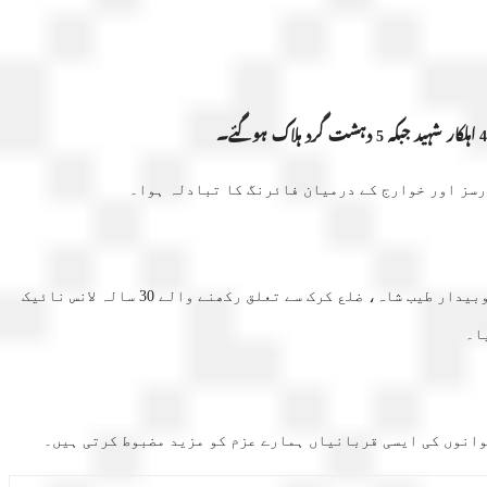
آئی ایس پی آر نے بتایا کہ شدید فائرنگ کے تبادلے کے دوران پاک فوج کے چار بہادر سپوت ضلع ٹانک سے تعلق رکھنے والے 38 سالہ نائب صوبیدار طیب شاہ، ضلع کرک سے تعلق رکھنے والے 30 سالہ لانس نائیک
وانوں کی ایسی قربانیاں ہمارے عزم کو مزید مضبوط کرتی ہیں۔