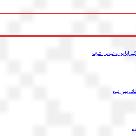
ے آیا ہوں: عباس اشرف
دھ