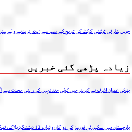
جوس بٹلر ٹی ٹوئنٹی کرکٹ کی تاریخ کے سب سے زیادہ رنز بنانے والے بیٹر
زیادہ پڑھی گئی خبریں
بھائی عمران اشرف نے کیریئر میں کوئی مدد نہیں کی، اپنی محنت سے آگ
بلوچستان میں سکیورٹی فورسز کی دو کارروائیاں، 12 دہشتگرد ہلاک، ٹھکانہ بھی تباہ