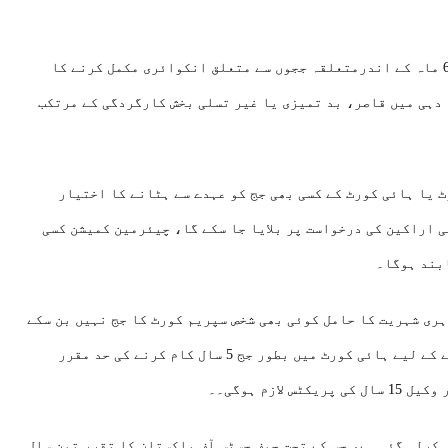
آئینی ترمیم کے تحت سپریم جوڈیشل کونسل بنا تاخیر کے6 ماہ کے اندرمتعلقہ ججوں سے متعلق انکوائری مکمل کرنے کا
دہی میں قاصر، بد تمیزی یا غیر تسلی بخش کارگردگی کے مرتکب
 یا ہائی کورٹ کے کسی بھی جج کو عہدے سے ہٹانے کا اختیار
ی اراکین کی درخواست پر بلایا جا سکے گا، چیئرمین کمیشن کسی
ری شہریت کا حامل کوئی بھی شخص سپریم کورٹ کا جج نہیں بن سکے
گا، آرٹیکل177 میں ترمیم کے تحت سپریم کورٹ کا جج بننے کے لیے ہائی کورٹ میں بطور جج 5 سال کام کرنے کی حد مقرر
زم ہوگی۔۔
کرلی گئی ہے، جس کے تحت چیف جسٹس آف پاکستان کا تقرر تین سال