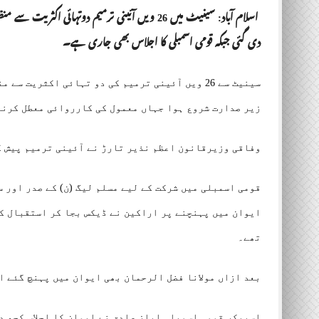
دی گئی جبکہ قومی اسمبلی کا اجلاس بھی جاری ہے۔
سینیٹ سے 26 ویں آئینی ترمیم کی دو تہائی اکثری
زیر صدارت شروع ہوا جہاں معمول کی کارروائی معطل کرنے
وفاقی وزیرقانون اعظم نذیر تارڑ نے آئینی ترمیم پیش ک
قومی اسمبلی میں شرکت کے لیے مسلم لیگ (ن) کے صدر اور 
ایوان میں پہنچنے پر اراکین نے ڈیکس بجا کر استقبال ک
تھے۔
بعد ازاں مولانا فضل الرحمان بھی ایوان میں پہنچ گئے ا