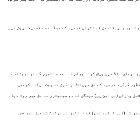
وا اور وزیرقانون نے آئینی ترمیم کے حوالے سے تفصیلات پیش کیں
ذیر تارڑ نے 26 ویں آئینی ترمیم ایوان بالا میں پیش کیا اوراس کے بعد منظوری کے لیے ووٹنگ کے
لیے تحریک پیش کردی جو ایوان کی دو تہائی اکثریت سے منظور کرلی، ترمیم کے حق میں 65 اراکین نے ووٹ دیا، حکومتی
ین کے (ایم ڈبلیو ایم) کے اراکین نے ووٹنگ کے عمل میں حصہ