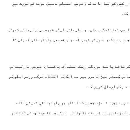
ی اسمبلی سے8، سینیٹ سے چار اراکین کو لیا جائے گا، قومی اسمبلی تحلیل ہونے کی صورت میں
 گے۔
ناسب نمائندگی ہوگی، پارلیمانی لیڈر خصوصی پارلیمانی کمیٹی
جاز ہوں گے، اسپیکر قومی اسمبلی خصوصی پارلیمانی کمیٹی کا
یارٹی لسٹ فراہم کرنے کے پابند ہوں گے، چیف جسٹس آف پاکستان خصوصی پارلیمانی
انی کمیٹی تین ناموں میں سے ایک کا انتخاب کرکے وزیراعظم کو
 صدرکو ارسال کریں گے۔
میں موجود نامزد ججوں کے انکار پر پارلیمانی کمیٹی اگلے
نامزدگیوں پر اس وقت تک جائزہ لے گی جب تک چیف جسٹس کا تقرر