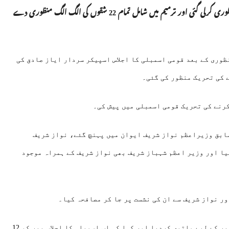
اسلام آباد: سینیٹ میں 26 ویں آئینی ترمیم دوتہائی اکثریت سے منظوری کرلی گئی اور ترمیم میں شامل تمام 22 شقوں کی الگ الگ منظوری دے
ت سے منظوری کے بعد قومی اسمبلی کا اجلاس اسپیکر سردار ایاز صادق کی
 کی تحریک منظور کی گئی۔
رنے کی تحریک قومی اسمبلی میں پیش کی۔
سابق وزیراعظم نواز شریف ایوان میں پہنچ گئے، نواز شریف
یا اور وزیر اعظم شہباز شریف بھی نواز شریف کے ہمراہ موجود
ور نواز شریف سے ان کی نشست پر جا کر مصافحہ کیا۔
اسپیکر قومی اسمبلی ایاز صادق نے ایوان کا اجلاس کچھ دیر کے لیے ملتوی کردیا اور کہا کہ اب اسمبلی کا اجلاس پیر کو 12