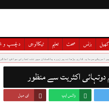
ھیل
بزنس
صحت
تعلیم
ٹیکنالوجی
دلچسپ و ع
یہ کاری بڑھانے پر زور، پاکستان میں نئے تجارتی مواقع اجاگر
ہنگو میں سکی
واٹس ایپ
ای میل