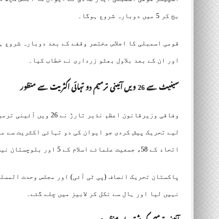
بج کر 5 میں دوبارہ شروع ہوگا۔
قومی اسمبلی کا اجلاس مختصر وقفے کے بعد دوبارہ شروع ہ
اور ان کے بعد بلاول بھٹو زرداری نے خطاب کیا۔
سینیٹ سے 26 ویں آئینی ترمیم دو تہائی اکثریت سے منظور
وفاقی وزیرقانون اعظم ن
اتحاد کے 58، جمعیت علمائے اسلام کے 5 اور بلوچستان نیشنل پارٹی (بی این پی) مینگل کے دو سینیٹرز نے حق میں ووٹ دیا۔
پاکستان تحریک انصاف (پی ٹی آئی) اور مجلس وحدت المسلم
نہیں لیا اور ہال سے نکل کر لابیز میں چلے گئے۔