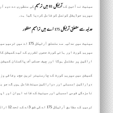
سینیٹ نے آئین کے
آرٹیکل 81 میں ترمیم
سپریم جوڈیشل کونسل کو شامل کردیا گیا ہے۔
عدلیہ سے متعلق آرٹیکل 175 اے میں ترامیم منظور
سینیٹ میں عدلیہ سے متعلق
اراکین پر مشتمل ہوگا اور چیف جسٹس آف پاکستان کمیشن 
کمیشن میں سپریم کورٹ کے چارسنیئر ترین جج، وفاقی وز
دواراکین اسمبلی اور دواراکین سینٹ شامل ہوں گے جو با
نامزدگی قومی اسمبلی اور سینیٹ کے قائد ایوان اور اپ
ترمیم کے