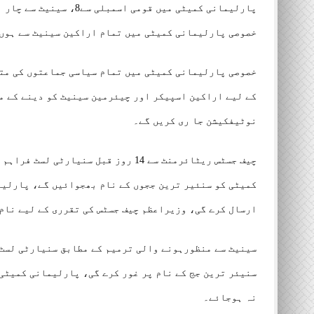
پارلیمانی کمیٹی میں قوم
خصوصی پارلیمانی کمیٹی میں تمام اراکین سینیٹ سے ہوں
خصوصی پارلیمانی کمیٹی میں تمام سیاسی جماعتوں کی مت
کے لیے اراکین اسپیکر اور چیئرمین سینیٹ کو دینے کے م
نوٹیفکیشن جا ری کریں گے۔
چیف جسٹس ریٹائرمنٹ سے 14 روز قبل سن
کمیٹی کو سنئیر ترین ججوں کے نام بھجوائیں گے، پارلیم
ارسال کرے گی، وزیراعظم چیف جسٹس کی تقرری کے لیے نام
سینیٹ سے منظورہونے والی ترمیم کے مطابق سنیارٹی لسٹ 
سنیئر ترین جج کے نام پر غور کرے گی، پارلیمانی کمیٹی 
نہ ہوجائے۔