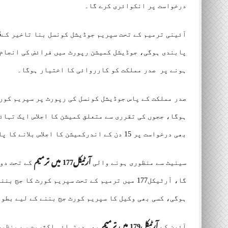
درخواست پر انکوائری کرے گا۔
پابندی ہوگی، جوڈیشل کمیشن رپورٹ میں فرائض کی انجام 
ہونے پر صدر مملکت کو کارروائی کا اختیار ہوگا۔
صدر مملکت کے پاس جوڈیشل کونسل کی رپورٹ پر سپریم کورٹ
ہوگا، ججوں کی تقرری سے متعلق کمیشن کا اجلاس ایک تہائ
بھی درخواست پر 15 دن کے اندرکمیشن کا اجلاس بلانے کا پابند ہوگا۔
سینیٹ سے منظوری ہونے والی
آرٹیکل177 میں ترمیم
کے تحت دوہ
ہوگی، کسی بھی وکیل کا سپریم کورٹ جج بننے کے لیے بطور وکیل 15 سال کی پریکٹس لا
آئین کے
آرٹیکل179 میں ترمیم
بھی دوتہائی اکثریت سے منظور 