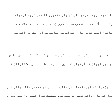
کم دیتے ہوئے ترمیم کی شق وار منظوری کا عمل شروع کردیا،
پہلی ترمیم کے حق میں دو تہائی اکثریت 65 اراکین نے ووٹ دیا، 4 نے مخالف کردی، اس دوران جمعیت علمائے اسلام کے
انون اعظم نذیر تارڑ نے اس کی حمایت کی اور کثرت رائے سے
 آئین کے آرٹیکل 38 کے پیراگراف ایف میں ترمیم کی تجویز پیش کی، جس میں کہا گیا کہ سودی نظام
کاخاتمہ جتنا جلدی ممکن ہو کیا جائے گا، حکومت کی حمایت پر ایوان نے آرٹیکل 38 میں ترمیم منظور کرلی، 65 ارکان نے
ہ وزیراعظم اورکابینہ کی جانب سے صدر کو بھیجی جانے والی کسی
بھی ایڈوائس پر کوئی ادارہ کوئی ٹریبیونل اورکوئی اتھارٹی کارروائی نہیں کرسکے گی، سینیٹ نے آرٹیکل 48 میں مجوزہ