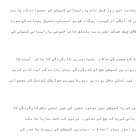
منٹ سے تین روز قبل نام پارلیمانی کمیٹی کو بجھوانے کے پابند
 کا اجلاس ان کیمرہ ہوگا، قومی اسمبلی تحلیل ہوجانے کی صورت
اکین سینیٹ سے لیے جائیں گے، آرٹیکل 68 کا اطلاق چیف جسٹس تقرری سے متعلق قائم خصوصی پارلیمانی کمیٹی کی
 کے ججوں کی سالانہ بنیادوں پر کارگردگی کا جائزہ لینے کا
 ہونے پر کمیشن جج کو کارگردگی بہتر بنانے کے لیے ٹائم فریم
ہ غیر تسلی بخش ہونے پر رپورٹ سپریم جوڈیشل کونسل کو بجھوائی
ورٹس یا کمیشن میں موجود ججوں کی غیر تسلی بخش کارگردگی کا
ائی کورٹ کے جج کو مذکورہ ترمیم کے تحت ہٹایا جا سکے
ی امور بہتر انجام نہ دینے پر کمیشن کی رپورٹ یا صدر کی