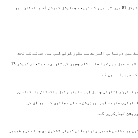
کی منظوری دے دی، آرٹیکل 81 میں ترامیم کے ذریعے جوڈیشل کمیشن آف پاکستان اور
 آرٹیکل 175 اے میں ترمیم سینٹ میں دوتہائی اکثریت سے مظور کرلی گئی ہے، جس کے کے تحت
سپریم کورٹ اور ہائی کورٹ ججوں تقرری کے لیے کمیشن کا قیام عمل میں لایا جائے گا، ججوں کی تقرری سے متعلق کمیشن 13
کے سربراہ ہوں گے۔
یرقانون، اٹارنی جنرل اور سنیئر وکیل پاکستان بارکونسل،
لترتیب حکومت اوراپوزیشن سے لیے جائیں گے اور ان کی
وزیشن لیڈرکریں گے۔
 مطابق آرٹیکل 175 اے کی شق 3اے کے تحت 12 اراکین پر مشتمل خصوصی پارلیمانی کمیٹی تشکیل دی جائے گی، خصوصی