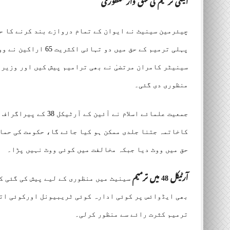
آئینی ترمیم کی شق وار منظوری
چیئرمین سینیٹ نے ایوان کے تمام دروازے بند کرنے کا ح
سینیٹر کامران مرتضیٰ نے بھی ترامیم پیش کیں اور وزیرق
منظوری دی گئی۔
جمعیت علمائے اسلام نے
حق میں ووٹ دیا جبکہ مخالفت میں کوئی ووٹ نہیں پڑا۔
آرٹیکل 48 میں ترمیم
سینیٹ میں منظوری کے لیے پیش کی گئی ک
ترمیم کثرت رائے سے منظور کرلی۔