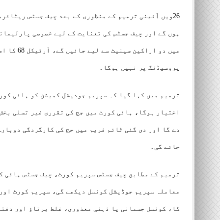
26ویں آئینی ترمیم کے منظوری کے بعد چیف جسٹس ریٹائر
ہوں گے اور چیف جسٹس کی تعنایت کے لیے خصوصی پارلیمانی
میں دو ار
پروسیڈنگ پر نہیں ہوگا۔
ترمیم میں کہا گیا کہ سپریم جودیشل کمیشن کو ہائی کورٹ
اختیار ہوگا، ہائی کورٹ میں جج کی تقرری غیر تسلی بخش
دے گا اور دی گئی ٹائم فریم میں جج کی کارگردگی دوبار
جائے گی۔
ترمیم کے مطابق چیف جسٹس سپریم کورٹ، چیف جسٹس ہائی ک
معاملہ سپریم جوڈیشل کونسل دیکھے گی، سپریم کورٹ اورہ
گا، کونسل جسمانی یا ذہنی معذوری، غلط برتاؤ اور دفتر