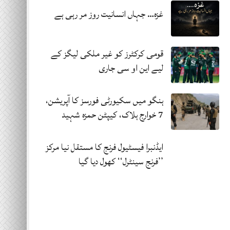
غزہ… جہاں انسانیت روز مر رہی ہے
قومی کرکٹرز کو غیر ملکی لیگز کے
لیے این او سی جاری
ہنگو میں سکیورٹی فورسز کا آپریشن،
7 خوارج ہلاک، کیپٹن حمزہ شہید
ایڈنبرا فیسٹیول فرنج کا مستقل نیا مرکز
’’فرنج سینٹرل‘‘ کھول دیا گیا