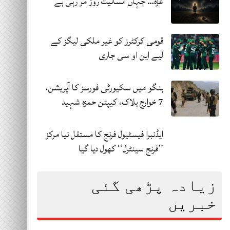
غزہ… جہاں انسانیت روز مر رہی ہے
قومی کرکٹرز کو غیر ملکی لیگز کے
لیے این او سی جاری
ہنگو میں سکیورٹی فورسز کا آپریشن،
7 خوارج ہلاک، کیپٹن حمزہ شہید
ایڈنبرا فیسٹیول فرنج کا مستقل نیا مرکز
’’فرنج سینٹرل‘‘ کھول دیا گیا
زیادہ پڑھی گئی
خبریں