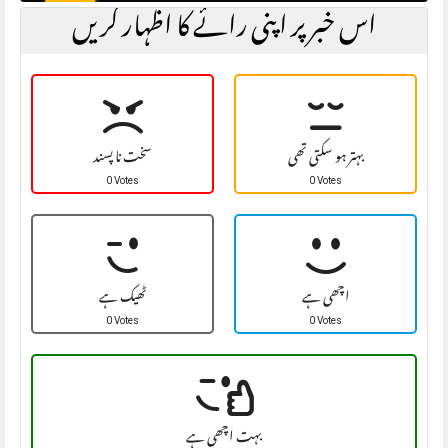
اس خبر پر اپنی رائے کا اظہار کریں
بہتر ہو سکتی تھی
سخت نا پسند
0 Votes
0 Votes
اچھی ہے
ٹھیک ہے
0 Votes
0 Votes
بہت اچھی ہے