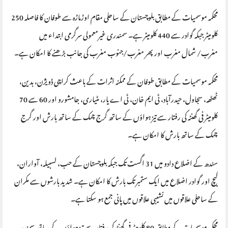
محکمہ موسمیات کے مطابق بلوچستان کے ساحلی مقام اوڑماڑہ سے طوفان کا فاصلہ 250
کلومیٹر جبکہ گوادر سے 440 کلومیٹر ہے۔ سمندری غیرمعمولی سرگرمی ابتداء میں
مغرب/ شمال مغرب اور پھر مغرب/جنوب مغرب کی جانب بڑھنے کا امکان ہے۔
محکمہ موسمیات کے مطابق طوفان کے ممکنہ اثرات کے باعث کراچی ڈویژن، بدین،
ٹھٹھہ، سجاول، حیدرآباد، ٹی ایم خان، ٹی اے یار، مٹیاری، جامشورو اور 60 سے 70
کلومیٹر فی گھنٹہ کی رفتار سے تیز ہواؤں کے ساتھ گرج چمک کے ساتھ بارش اور گرج
چمک کے ساتھ بارش کا امکان ہے۔
سندھ کے اضلاع دادو میں 31 اگست تک جبکہ بلوچستان کے حب، لسبیلہ، آواران،
کیچ اور گوادر اضلاع میں ایک ستمبر تک بارش کا امکان ہے۔ شدید بارشوں سے مکران
کے ساحلی علاقوں میں نشیبی علاقوں میں پانی جمع ہو سکتا ہے۔
محکمہ موسمیات کے مطابق 80 کلومیٹر فی گھنٹہ کی رفتار سے تیز ہواؤں کے ساتھ سمندر