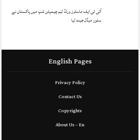
آئی ٹی ایف ماسٹرز ورلڈ ٹیم چیمپئن شپ میں پاکستان نے
سلور میڈل جیت لیا
English Pages
Privacy Policy
Contact Us
Copyrights
About Us – En