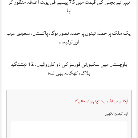
نیپرا نے بجلی کی قیمت میں 75 پیسے فی یونٹ اضافہ منظور کر
لیا
ایک ملک پر حملہ تینوں پر حملہ تصور ہوگا، پاکستان، سعودی عرب
اور ترکیہ…
بلوچستان میں سکیورٹی فورسز کی دو کارروائیاں، 12 دہشتگرد
ہلاک، ٹھکانہ بھی تباہ
آپکا ای میل ایڈریس شائع نہیں کیا جائے گا
اپنا تبصرہ لکھیں