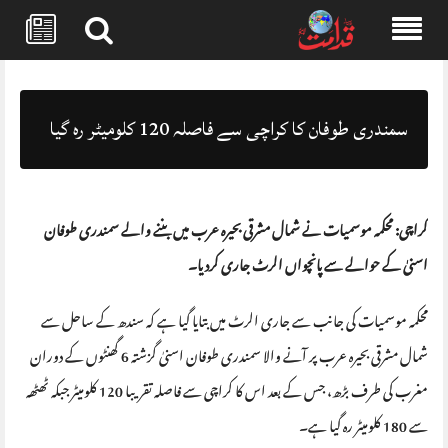
Skip
to
content
سمندری طوفان کا کراچی سے فاصلہ 120 کلومیٹر رہ گیا
کراچی: محکمہ موسمیات نے شمال مشرقی بحیرہ عرب میں بننے والے سمندری طوفان
اسنیٰ کے حوالے سے پانچواں الرٹ جاری کردیا۔
محکمہ موسمیات کی جانب سے جاری الرٹ میں بتایا گیا ہے کہ سندھ کے ساحل سے
شمال مشرقی بحیرہ عرب پر آنے والا سمندری طوفان اسنیٰ گزشتہ 6 گھنٹوں کے دوران
مغرب کی طرف بڑھ، جس کے بعد اس کا کراچی سے فاصلہ تقریبا 120 کلومیٹر جبکہ ٹھٹھہ
سے 180 کلومیٹر رہ گیا ہے۔