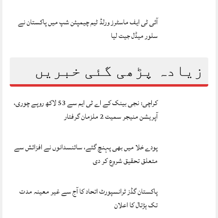
آئی ٹی ایف ماسٹرز ورلڈ ٹیم چیمپئن شپ میں پاکستان نے
سلور میڈل جیت لیا
زیادہ پڑھی گئی خبریں
کراچی: نجی بینک کے اے ٹی ایم سے 53 لاکھ روپے چوری،
آپریشن منیجر سمیت 2 ملزمان گرفتار
پودے خلا میں بھی پہنچ گئے، سائنسدانوں نے افزائش سے
متعلق تحقیق شروع کر دی
پاکستان گڈز ٹرانسپورٹ اتحاد کا آج سے غیر معینہ مدت
تک ہڑتال کا اعلان