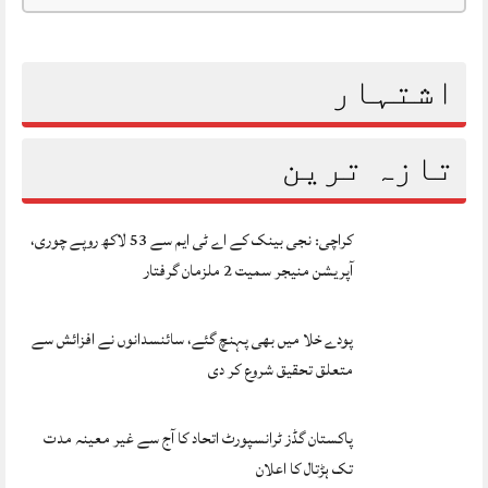
اشتہار
تازہ ترین
کراچی: نجی بینک کے اے ٹی ایم سے 53 لاکھ روپے چوری،
آپریشن منیجر سمیت 2 ملزمان گرفتار
پودے خلا میں بھی پہنچ گئے، سائنسدانوں نے افزائش سے
متعلق تحقیق شروع کر دی
پاکستان گڈز ٹرانسپورٹ اتحاد کا آج سے غیر معینہ مدت
تک ہڑتال کا اعلان