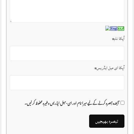
آپکا نام
*
آپکا ای میل ایڈریس
*
آئیندہ تبصرہ کرنے کے لیے میرا نام اور ای-میل ایڈریس وغیرہ محفوظ کر لیں۔