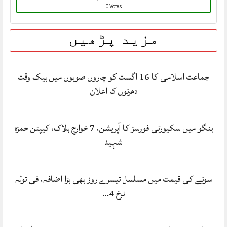
0 Votes
مزید پڑھیں
جماعت اسلامی کا 16 اگست کو چاروں صوبوں میں بیک وقت
دھرنوں کا اعلان
ہنگو میں سکیورٹی فورسز کا آپریشن، 7 خوارج ہلاک، کیپٹن حمزہ
شہید
سونے کی قیمت میں مسلسل تیسرے روز بھی بڑا اضافہ، فی تولہ
نرخ 4…