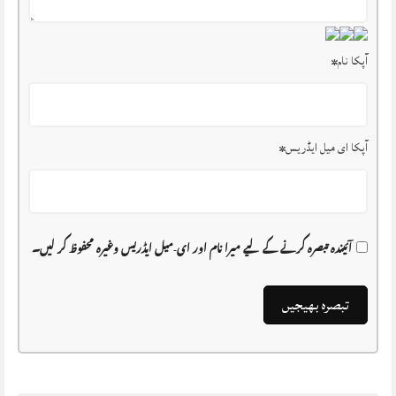
آپکا نام
*
آپکا ای میل ایڈریس
*
آئیندہ تبصرہ کرنے کے لیے میرا نام اور ای-میل ایڈریس وغیرہ محفوظ کر لیں۔