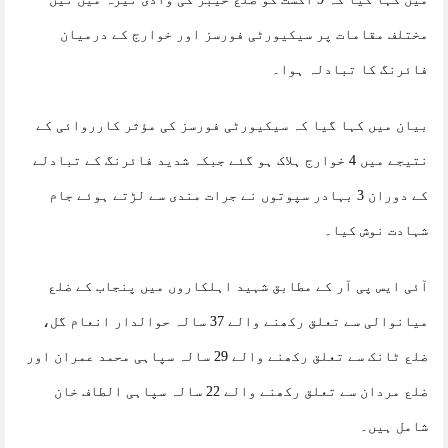
مختلف مقامات پر سیکیورٹی فورسز اور خوارج کے درمیان
فائرنگ کا تبادلہ ہوا۔
بیان میں کہا گیا کہ سیکیورٹی فورسز کی مؤثر کارروائی کے
نتیجے میں 4 خوارج ہلاک ہو گئے جبکہ شدید فائرنگ کے تبادلے
کے دوران 3 بہادر سپوتوں نے جرات مندی سے لڑتے ہوئے جام
شہادت نوش کیا۔
آئی ایس پی آر کے مطابق شہید اہلکاروں میں پنجاب کے ضلع
میانوالی سے تعلق رکھنے والے 37 سالہ حوالدار انعام گل،
ضلع ٹانک سے تعلق رکھنے والے 29 سالہ سپاہی محمد عمران اور
ضلع مردان سے تعلق رکھنے والے 22 سالہ سپاہی الطاف خان
شامل ہیں۔