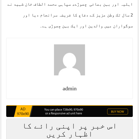
اہلیہ اور بہن بھائی چھوڑے، سپاہی محمد الطاف خان شہید نے
2 سال تک وطن عزیز کے دفاع کا فریضہ سرانجام دیا اور
سوگواران میں والدین اور ایک بہن چھوڑی ہے۔
admin
اس خبر پر اپنی رائے کا
اظہار کریں