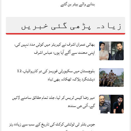
بنانے والے بیٹر بن گئے
زیادہ پڑھی گئی خبریں
بھائی عمران اشرف نے کیریئر میں کوئی مدد نہیں کی،
اپنی محنت سے آگے آیا ہوں: عباس اشرف
بلوچستان میں سکیورٹی فورسز کی دو کارروائیاں، 12
دہشتگرد ہلاک، ٹھکانہ بھی تباہ
میر رضا کیس ٹریس کر لیا، جلد تمام حقائق سامنے لائیں
گے، آئی جی سندھ
جوس بٹلر ٹی ٹوئنٹی کرکٹ کی تاریخ کے سب سے زیادہ رنز