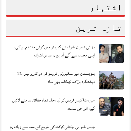
اشتہار
تازہ ترین
بھائی عمران اشرف نے کیریئر میں کوئی مدد نہیں کی،
اپنی محنت سے آگے آیا ہوں: عباس اشرف
بلوچستان میں سکیورٹی فورسز کی دو کارروائیاں، 12
دہشتگرد ہلاک، ٹھکانہ بھی تباہ
میر رضا کیس ٹریس کر لیا، جلد تمام حقائق سامنے لائیں
گے، آئی جی سندھ
جوس بٹلر ٹی ٹوئنٹی کرکٹ کی تاریخ کے سب سے زیادہ رنز