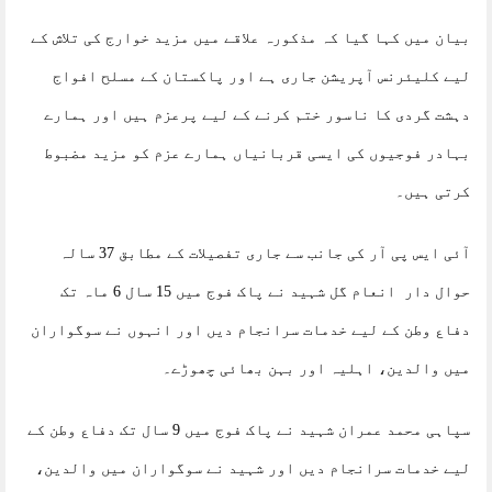
بیان میں کہا گیا کہ مذکورہ علاقے میں مزید خوارج کی تلاش کے
لیے کلیئرنس آپریشن جاری ہے اور پاکستان کے مسلح افواج
دہشت گردی کا ناسور ختم کرنے کے لیے پرعزم ہیں اور ہمارے
بہادر فوجیوں کی ایسی قربانیاں ہمارے عزم کو مزید مضبوط
کرتی ہیں۔
آئی ایس پی آر کی جانب سے جاری تفصیلات کے مطابق 37 سالہ
حوال دار انعام گل شہید نے پاک فوج میں 15 سال 6 ماہ تک
دفاع وطن کے لیے خدمات سرانجام دیں اور انہوں نے سوگواران
میں والدین، اہلیہ اور بہن بھائی چھوڑے۔
سپاہی محمد عمران شہید نے پاک فوج میں 9 سال تک دفاع وطن کے
لیے خدمات سرانجام دیں اور شہید نے سوگواران میں والدین،