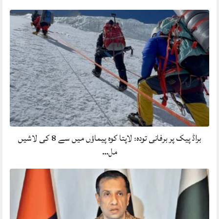
براڈ پیک پر برفانی تودہ: لاپتا کوہ پیماؤں میں سے 8 کی لاشیں
مل…