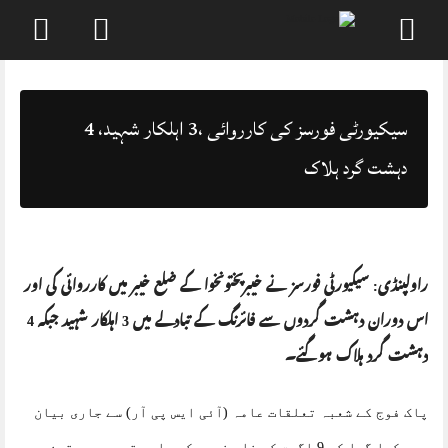
Skip
to
content
سیکیورٹی فورسز کی کارروائی ،3 اہلکار شہید، 4
دہشت گرد ہلاک
راولپنڈی: سیکیورٹی فورسز نے خیبرپختونخوا کے ضلع خیبر میں کارروائی کی اور
اس دوران دہشت گردوں سے فائرنگ کے تبادلے میں 3 اہلکار شہید جبکہ 4
دہشت گرد ہلاک ہوگئے۔
پاک فوج کے شعبہ تعلقات عامہ (آئی ایس پی آر) سے جاری بیان
میں کہا گیا کہ 9 اگست کو ضلع خیبر کی وادی تیرہ میں تین