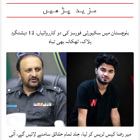
مزید پڑھیں
بلوچستان میں سکیورٹی فورسز کی دو کارروائیاں، 12 دہشتگرد
ہلاک، ٹھکانہ بھی تباہ
میر رضا کیس ٹریس کر لیا، جلد تمام حقائق سامنے لائیں گے، آئی