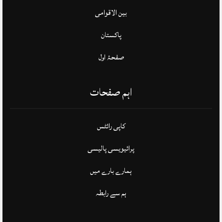
بین الاقوامی
پاکستان
صفحۂ اول
اہم صفحات
کاپی رائٹس
پرائیویسی پالیسی
ہمارے بارے میں
ہم سے رابطہ