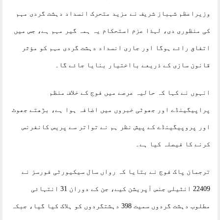
وزیراعظم شہباز شریف نے مزید متحرک انسداد دہشت گردی مہم
کی منظوری دی، لہذا عزم استحکام یہ ہمہ گیر مہم ہے، جس میں
اتفاق رائے ہوگا اور جاری انسداد دہشت گردی مہم کو مؤثر
قانون سازی کے ذریعے بااختیار بنایا جائے گا۔
انہوں نے کہا کہ حالیہ عرصے میں فوج کے خلاف منظم
پراپیگینڈے اور جھوٹی خبروں میں اضافہ ہوا ہے، بڑھتے جھوٹ
اور پروپیگینڈے کے پیش نظر ہم نے تواتر سے پریس کانفرنس
کرنے کا فیصلہ کیا ہے۔
ترجمان پاک فوج نے بتایا کہ رواں سال سیکیورٹی فورسز نے
22409 انٹیلی جنس آپریشن کیے، جن کے دوران 31 انتہائی
مطلوب دہشت گردوں سمیت 398 دہشتگردوں کو ہلاک کیا گیا، جبکہ