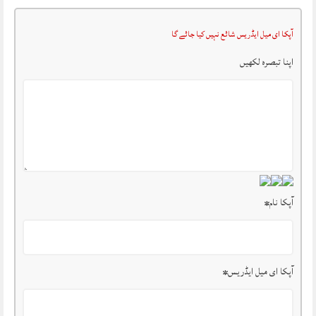
آپکا ای میل ایڈریس شائع نہیں کیا جائے گا
اپنا تبصرہ لکھیں
آپکا نام
*
آپکا ای میل ایڈریس
*