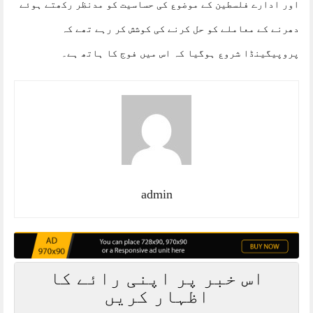
اور ادارے فلسطین کے موضوع کی حساسیت کو مدنظر رکھتے ہوئے
دھرنے کے معاملے کو حل کرنے کی کوشش کر رہے تھے کہ
پروپیگینڈا شروع ہوگیا کہ اس میں فوج کا ہاتھ ہے۔
admin
اس خبر پر اپنی رائے کا
اظہار کریں