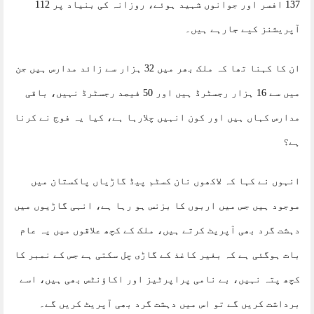
137 افسر اور جوانوں شہید ہوئے، روزانہ کی بنیاد پر 112
آپریشنز کیے جارہے ہیں۔
ان کا کہنا تھا کہ ملک بھر میں 32 ہزار سے زائد مدارس ہیں جن
میں سے 16 ہزار رجسٹرڈ ہیں اور 50 فیصد رجسٹرڈ نہیں، باقی
مدارس کہاں ہیں اور کون انہیں چلارہا ہے، کیا یہ فوج نے کرنا
ہے؟
انہوں نے کہا کہ لاکھوں نان کسٹم پیڈ گاڑیاں پاکستان میں
موجود ہیں جس میں اربوں کا بزنس ہو رہا ہے، انہی گاڑیوں میں
دہشت گرد بھی آپریٹ کرتے ہیں، ملک کے کچھ علاقوں میں یہ عام
بات ہوگئی ہے کہ بغیر کاغذ کے گاڑی چل سکتی ہے جس کے نمبر کا
کچھ پتہ نہیں، بے نامی پراپرٹیز اور اکاؤنٹس بھی ہیں، اسے
برداشت کریں گے تو اس میں دہشت گرد بھی آپریٹ کریں گے۔