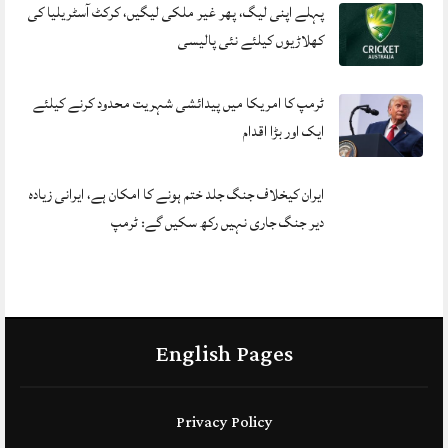
پہلے اپنی لیگ، پھر غیر ملکی لیگیں، کرکٹ آسٹریلیا کی
کھلاڑیوں کیلئے نئی پالیسی
ٹرمپ کا امریکا میں پیدائشی شہریت محدود کرنے کیلئے
ایک اور بڑا اقدام
ایران کیخلاف جنگ جلد ختم ہونے کا امکان ہے، ایرانی زیادہ
دیر جنگ جاری نہیں رکھ سکیں گے: ٹرمپ
English Pages
Privacy Policy