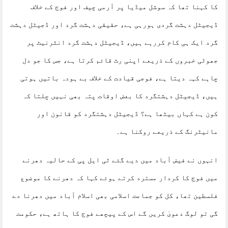
کا کہنا تھا کہ سوشل میڈیا پر آرمی چیف اور فوج کے خلاف
ڈیجیٹل دہشت گردی ہورہی ہے، حقیقی دہشت گرد اور ڈجیٹل دہشت
گرد ایک ہی کام کررہے ہیں، ڈیجیٹل دہشت گرد انٹرنیٹ پر
جھوٹی خبروں کے ذریعے اپنی رٹ قائم کرتا ہے، جس کا جو دل
چاہے کہہ دیتا ہے، فوجی قیادت کے خلاف بے ہودہ باتیں ہوتی
ہیں، ڈیجیٹل دہشتگرد کا بعض اوقات پتہ بھی نہیں چلتا کہ
کون ہے کہاں بیٹھا ہے؟ ڈیجیٹل دہشتگرد کو قانون اور
مانیٹرنگ کے ذریعے روکنا ہے۔
انہوں نے فیض آباد میں دیے گئے ٹی ایل پی کے حالیہ دھرنے
میں فوج کا کردار مسترد کرتے ہوئے کہا کہ دھرنے کا موضوع
فلسطین تھا، کل کو جماعت اسلامی بھی اسلام آباد میں دھرنا دے
گی تو لوگ دعویٰ کریں گے اس کے پیچھے فوج کا ہاتھ ہے، حکومت