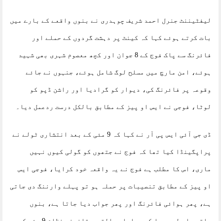
لیفٹیننٹ جنرل احمد شریف چوہدری نے بنوں واقعے کے بارے میں
بات کرتے ہوئے کہا کہ کینٹ پر دہشت گردوں کے حملے اور
فائرنگ سے پاک فوج کے 8 جوان اور کچھ معصوم شہری بھی شہید
ہوئے، امن مارچ میں مسلح لوگ شامل ہوئے، جنہوں نے جائے
وقوعہ پر فائرنگ کی، دیوار کو گرادیا اور راشن ڈپو کو
لوٹا، فوجی نے ایس او پیز کے مطابق بالکل درست ردعمل دیا۔
ڈی جی آئی ایس پی آر نے کہا کہ 9 مئی کے بعد انتشاری ٹولے نے
پراپگینڈا کیا تھا کہ فوج نے جتھوں کو گولی کیوں نہیں
ماری، اس کا مطلب ہے فوج نے یہ واقعہ خود کرایا، فوجی ایس
او پیز کے مطابق تنصیبات پر حملہ ہو تو پہلے وارننگ دی جاتی
ہے، پھر ہوائی فائرنگ اور پھر جواب دیا جاتا ہے، بنوں
واقعہ اس لیے ہوا کہ ہمارا عدالتی و قانونی نظام 9 مئی کے