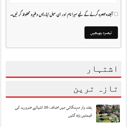
آئیندہ تبصرہ کرنے کے لیے میرا نام اور ای-میل ایڈریس وغیرہ محفوظ کر لیں۔
اشتہار
تازہ ترین
ہفتہ وار مہنگائی میں اضافہ، 20 اشیائے ضروریہ کی
قیمتیں بڑھ گئیں