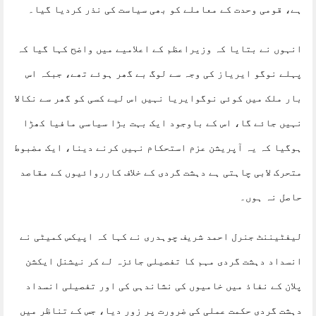
ہے، قومی وحدت کے معاملے کو بھی سیاست کی نذر کردیا گیا۔
انہوں نے بتایا کہ وزیراعظم کے اعلامیے میں واضح کہا گیا کہ
پہلے نوگو ایریاز کی وجہ سے لوگ بے گھر ہوئے تھے، جبکہ اس
بار ملک میں کوئی نوگوایریا نہیں اس لیے کسی کو گھر سے نکالا
نہیں جائے گا، اس کے باوجود ایک بہت بڑا سیاسی مافیا کھڑا
ہوگیا کہ یہ آپریشن عزم استحکام نہیں کرنے دینا، ایک مضبوط
متحرک لابی چاہتی ہے دہشت گردی کے خلاف کارروائیوں کے مقاصد
حاصل نہ ہوں۔
لیفٹیننٹ جنرل احمد شریف چوہدری نے کہا کہ اپیکس کمیٹی نے
انسداد دہشت گردی مہم کا تفصیلی جائزہ لے کر نیشنل ایکشن
پلان کے نفاذ میں خامیوں کی نشاندہی کی اور تفصیلی انسداد
دہشت گردی حکمت عملی کی ضرورت پر زور دیا، جس کے تناظر میں