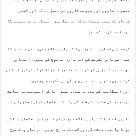
منصوبہ سازوں اور سہولت کاروں کو ڈھیل دے گا اور کیفر
کردار تک نہیں پہنچائے گا تو ملک میں انتشار مزید پھیلے گا
اور فسطائیت بڑھے گی۔
ترجمان پاک فوج نے زور دیا کہ بنوں واقعے میں امن و امان کا
قیام صوبائی حکومت کی ذمہ داری ہے فوج کی نہیں، احتجاجی
مجمع میں شامل ہوکر شرپسند عناصر فائرنگ کرکے لوگوں کو قتل
کرتے ہیں، تو یہ ذمہ داری وہاں کی حکومت، پولیس
اور انتظامیہ کی ہے، یہ سمجھ نہیں آتا کہ اپنی سیاسی جماعت
اور صوبائی حکومت کیخلاف کس بات کا احتجاج کرایا جارہا ہے۔
انہوں نے کہا کہ بنوں واقعے پر عوام کا پرامن احتجاج بالکل
ہونا چاہیے، دہشت گردوں کیخلاف مارچ کریں۔ ترجمان پاک فوج