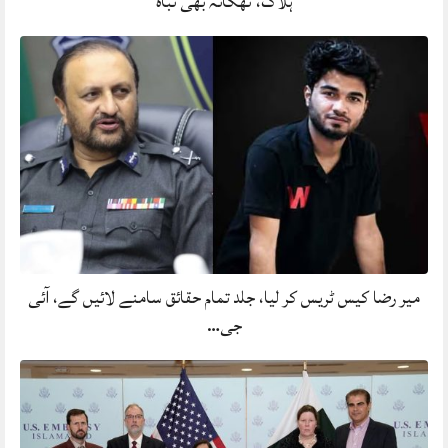
ہلاک، ٹھکانہ بھی تباہ
میر رضا کیس ٹریس کر لیا، جلد تمام حقائق سامنے لائیں گے، آئی
جی…