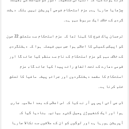
چڑھایا جارہا ہے، عزم استحکام فوجی آپریشن نہیں بلکہ دہشت
گردی کے خلاف ایک مربوط مہم ہے۔
ترجمان پاک فوج کا کہنا تھا کہ عزم استحکام سے متعلق 22 جون
کو اپیکس کمیٹی کا اجلاس ہوا جس میں فیصلہ ہوا کہ دہشتگردی
کے خلاف مہم کو عزم استحکام کے نام سے منظم کیا جائے گا اور
قومی دھارے کے تحت اتفاق رائے پیدا کیا جائے گا، عزم
استحکام کا مقصد دہشتگردوں اور جرائم پیشہ مافیا کا تعلق
ختم کرنا ہے۔
ڈی جی آئی ایس پی آر نے کہا کہ اس اجلاس کے بعد اعلامیہ جاری
ہوا اور ایک کنفیوژن پھیل گئی، بیانیہ بنادیا گیا کہ
آپریشن ہورہا ہے اور لوگوں کو ان کے علاقوں سے نکالا جارہا