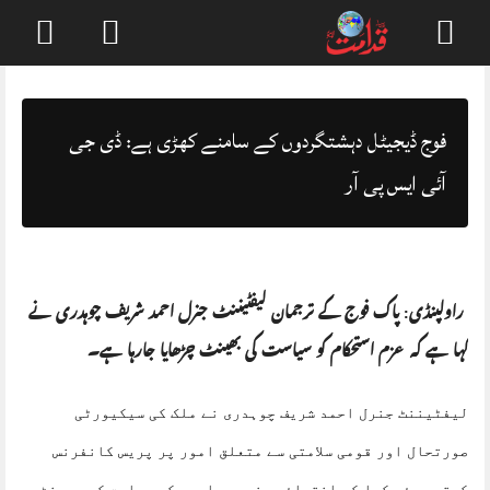
Skip
to
content
فوج ڈیجیٹل دہشتگردوں کے سامنے کھڑی ہے: ڈی جی
آئی ایس پی آر
راولپنڈی: پاک فوج کے ترجمان لیفٹیننٹ جنرل احمد شریف چوہدری نے
کہا ہے کہ عزم استحکام کو سیاست کی بھینٹ چڑھایا جارہا ہے۔
لیفٹیننٹ جنرل احمد شریف چوہدری نے ملک کی سیکیورٹی
صورتحال اور قومی سلامتی سے متعلق امور پر پریس کانفرنس
کرتے ہوئے کہا کہ انتہائی سنجیدہ امور کو سیاست کی بھینٹ