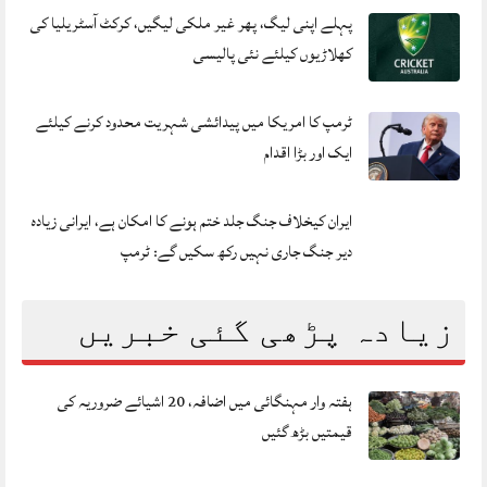
پہلے اپنی لیگ، پھر غیر ملکی لیگیں، کرکٹ آسٹریلیا کی
کھلاڑیوں کیلئے نئی پالیسی
ٹرمپ کا امریکا میں پیدائشی شہریت محدود کرنے کیلئے
ایک اور بڑا اقدام
ایران کیخلاف جنگ جلد ختم ہونے کا امکان ہے، ایرانی زیادہ
دیر جنگ جاری نہیں رکھ سکیں گے: ٹرمپ
زیادہ پڑھی گئی خبریں
ہفتہ وار مہنگائی میں اضافہ، 20 اشیائے ضروریہ کی
قیمتیں بڑھ گئیں