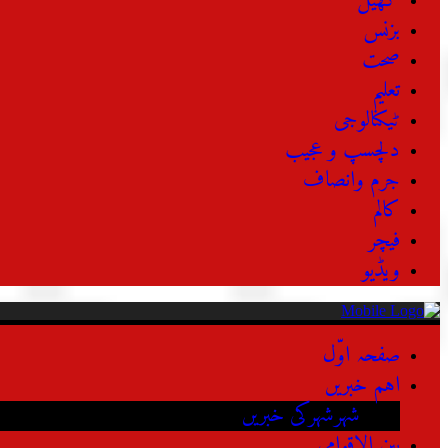
کھیل
بزنس
صحت
تعلیم
ٹیکنالوجی
دلچسپ و عجیب
جرم وانصاف
کالم
فیچر
ویڈیو
صفحہ اوّل
اہم خبریں
شہرشہرکی خبریں
بین الاقوامی