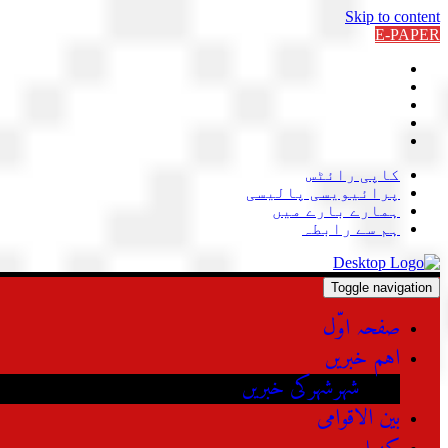
Skip to content
E-PAPER
کاپی رائٹس
پرائیویسی پالیسی
ہمارے بارے میں
ہم سے رابطہ
Toggle navigation
صفحہ اوّل
اہم خبریں
شہرشہرکی خبریں
بین الاقوامی