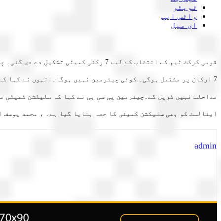
ٹویٹر
واٹس ایپ
ای میل
قومی کرکٹ ٹیم کے انتخاب کے لیے 7 رکن
7 ارکان پر مشتمل ہوگی۔ کوئی چیئرمین نہیں ہوگا۔انہوں نے کہا کہ
مداخلت نہیں کریں گے۔چیئرمین پی سی بی نے کہا کہ سلیکشن کمیٹی می
اینالسٹ کو بھی سلیکشن کمیٹی کا حصہ بنایا گیا ہے۔ ، محمد یوسف انڈر 19 کے ہیڈ کوچ بھی ہ
admin