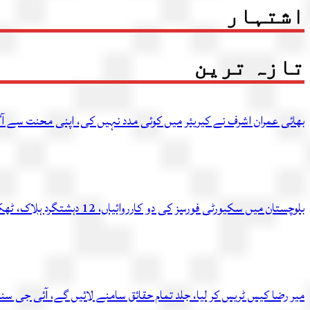
اشتہار
تازہ ترین
بھائی عمران اشرف نے کیریئر میں کوئی مدد نہیں کی، اپنی محنت سے آگ
بلوچستان میں سکیورٹی فورسز کی دو کارروائیاں، 12 دہشتگرد ہلاک، ٹھکانہ بھی تباہ
میر رضا کیس ٹریس کر لیا، جلد تمام حقائق سامنے لائیں گے، آئی جی سن