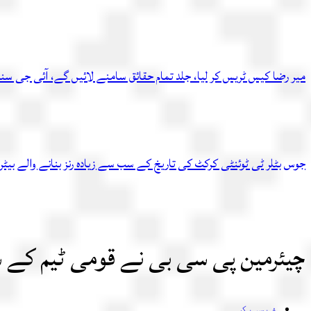
میر رضا کیس ٹریس کر لیا، جلد تمام حقائق سامنے لائیں گے، آئی جی سن
جوس بٹلر ٹی ٹوئنٹی کرکٹ کی تاریخ کے سب سے زیادہ رنز بنانے والے بیٹر
چیئرمین پی سی بی نے قومی ٹیم کے س
فیس بک