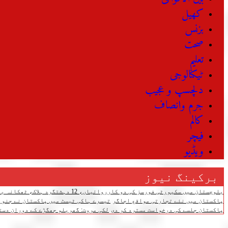
کھیل
بزنس
صحت
تعلیم
ٹیکنالوجی
دلچسپ و عجیب
جرم وانصاف
کالم
فیچر
ویڈیو
برکینگ نیوز
بلوچستان میں سکیورٹی فورسز کی دو کارروائیاں، 12 دہشتگرد ہلاک، ٹھکانہ بھی تباہ
پاکستان میں نئے تجارتی مواقع اجاگر
تیسرے ہاکی ٹیسٹ میں پاکستان نے جنوبی کوریا کو 4-3 سے شکست دے دی،
پاکستان جلسے کی درخواست مسترد کر دی
لکی مروت: گھریلو جھگڑے کے دوران دستی بم پھٹنے سے 3 افرا