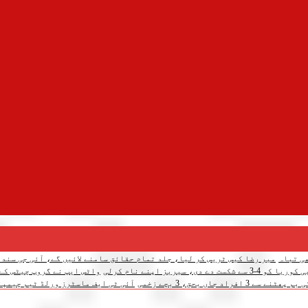
میر رضا کیس ٹریس کر لیا، جلد تمام حقائق سامنے لائیں گے، آئی جی سندھ
 سیریز اپنے نام کرلی
واٹس ایپ نے گروپ چیٹس کے لیے 3 نئے فیچرز متعار
د جاں بحق، 3 بچے زخمی
آئی ٹی ایف ماسٹرز ورلڈ ٹیم چیمپئن شپ: پاکس