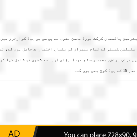
ی کمیٹی تشکیل دے دی گئی۔ چیئرمین پاکستان کرکٹ بورڈ محسن نقوی نے پی سی بی ہیڈ
 سلیکشن کمیٹی کے تمام ممبران کو یکساں اختیارات حاصل ہوں گے، تم
ں وہاب ریاض، محمد یوسف، عبدالرزاق اور اسد شفیق کو شامل کیا گیا
وں گے۔