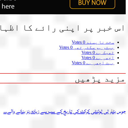
اس خبر پر اپنی رائے کا اظہا
سخت نا پسند
0 Votes
بہتر ہو سکتی تھی
0 Votes
ٹھیک ہے
0 Votes
اچھی ہے
0 Votes
بہت اچھی ہے
0 Votes
مزید پڑھیں
جوس بٹلر ٹی ٹوئنٹی کرکٹ کی تاریخ کے سب سے زیادہ رنز بنانے والے…