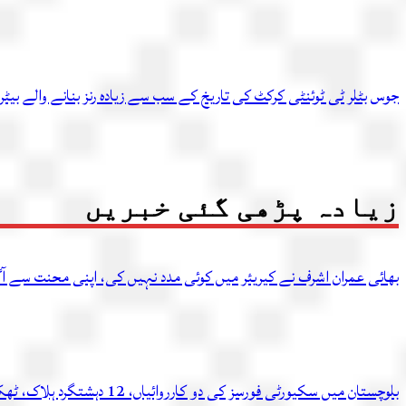
جوس بٹلر ٹی ٹوئنٹی کرکٹ کی تاریخ کے سب سے زیادہ رنز بنانے والے بیٹر
زیادہ پڑھی گئی خبریں
بھائی عمران اشرف نے کیریئر میں کوئی مدد نہیں کی، اپنی محنت سے آگ
بلوچستان میں سکیورٹی فورسز کی دو کارروائیاں، 12 دہشتگرد ہلاک، ٹھکانہ بھی تباہ