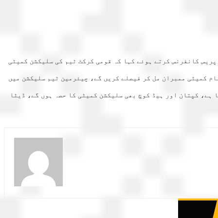
 کوارٹرز میں پریس کانفرنس کرتے ہوئے کہا کہ قومی کرکٹ ٹیم کی سلیکشن کمیٹی
ام کمیٹی ممبران مل کر فیصلے کریں گے، چیئرمین ٹیم سلیکشن میں
 ہے، کپتان اور ہیڈ کوچ بھی سلیکشن کمیٹی کا حصہ ہوں گے، ڈیٹا