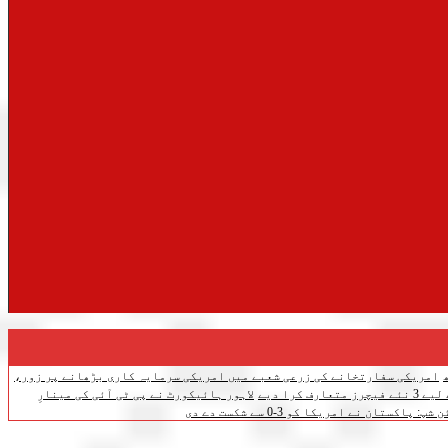
امریکی سفارتخانے کی زرعی شعبے میں امریکی سرمایہ کاری بڑھانے پر زور،
ف کرا دیے
لاہور ہائیکورٹ نے پی ٹی آئی کی مینارِ
تان نے امریکا کو 3-0 سے شکست دے دی