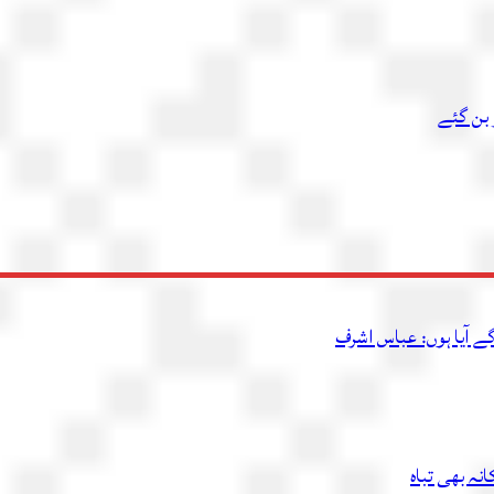
 بن گئے
ے آیا ہوں: عباس اشرف