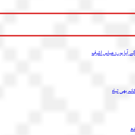
ے آیا ہوں: عباس اشرف
دھ