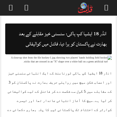
Skip
to
content
انڈر 18 ایشیا کپ ہاکی: سنسنی خیز مقابلے کے بعد
بھارت نے پاکستان کو ہرا دیا، فائنل میں کوالیفائی
انڈر 18 ایشیا کپ ہاکی ٹورنامنٹ کے ایک انتہائی سنسنی خیز
اور اعصاب شکن میچ میں روایتی حریف بھارت نے پاکستان کو 3
کے مقابلے میں 5 گول سے شکست دے کر فائنل کے لیے کوالیفائی
کر لیا ہے۔میچ کا آغاز انتہائی جاندار تھا اور تیسرے
کوارٹر کے اختتام تک پاکستانی ٹیم کا پلہ بھاری دکھائی دے