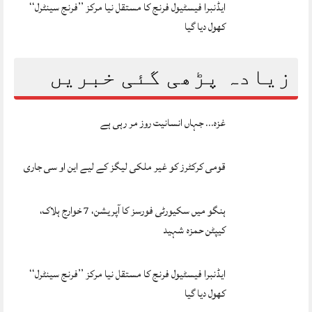
ایڈنبرا فیسٹیول فرنج کا مستقل نیا مرکز ’’فرنج سینٹرل‘‘
کھول دیا گیا
زیادہ پڑھی گئی خبریں
غزہ… جہاں انسانیت روز مر رہی ہے
قومی کرکٹرز کو غیر ملکی لیگز کے لیے این او سی جاری
ہنگو میں سکیورٹی فورسز کا آپریشن، 7 خوارج ہلاک،
کیپٹن حمزہ شہید
ایڈنبرا فیسٹیول فرنج کا مستقل نیا مرکز ’’فرنج سینٹرل‘‘
کھول دیا گیا