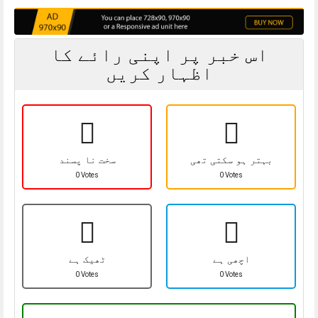
اس خبر پر اپنی رائے کا
اظہار کریں
بہتر ہو سکتی تھی
سخت نا پسند
0 Votes
0 Votes
اچھی ہے
ٹھیک ہے
0 Votes
0 Votes