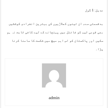
عدیل: 1 گول
بدقسمتی سے، ان تینوں کھلاڑیوں کی بہترین انفرادی کوششیں
بھی قومی ٹیم کو فائنل میں پہنچانے کے لیے کافی ثابت نہ ہو
سکیں اور پاکستان کو اس اہم میچ میں شکست کا سامنا کرنا
پڑا۔
admin