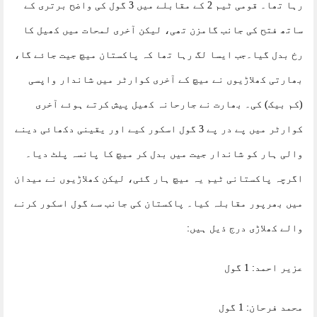
رہا تھا۔ قومی ٹیم 2 کے مقابلے میں 3 گول کی واضح برتری کے
ساتھ فتح کی جانب گامزن تھی، لیکن آخری لمحات میں کھیل کا
رخ بدل گیا۔جب ایسا لگ رہا تھا کہ پاکستان میچ جیت جائے گا،
بھارتی کھلاڑیوں نے میچ کے آخری کوارٹر میں شاندار واپسی
(کم بیک) کی۔ بھارت نے جارحانہ کھیل پیش کرتے ہوئے آخری
کوارٹر میں پے در پے 3 گول اسکور کیے اور یقینی دکھائی دینے
والی ہار کو شاندار جیت میں بدل کر میچ کا پانسہ پلٹ دیا۔
اگرچہ پاکستانی ٹیم یہ میچ ہار گئی، لیکن کھلاڑیوں نے میدان
میں بھرپور مقابلہ کیا۔ پاکستان کی جانب سے گول اسکور کرنے
والے کھلاڑی درج ذیل ہیں:
عزیر احمد: 1 گول
محمد فرحان: 1 گول