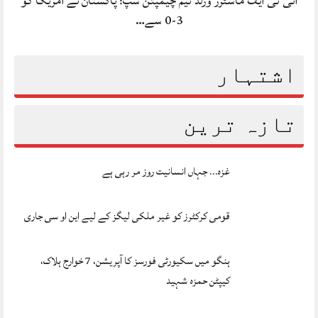
آئی ٹی ایف ماسٹرز ورلڈ ٹیم چیمپئن شپ: پاکستان نے امریکا کو
3-0 سے…
اشتہار
تازہ ترین
غزہ… جہاں انسانیت روز مر رہی ہے
قومی کرکٹرز کو غیر ملکی لیگز کے لیے این او سی جاری
ہنگو میں سکیورٹی فورسز کا آپریشن، 7 خوارج ہلاک،
کیپٹن حمزہ شہید