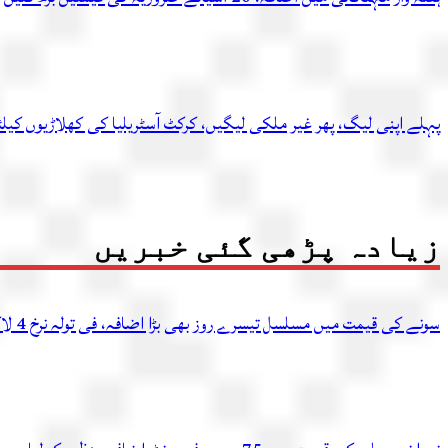
پہلے اپنی لیگ، پھر غیر ملکی لیگیں، کرکٹ آسٹریلیا کی کھلاڑیوں کیل
زیادہ پڑھی گئی خبریں
سونے کی قیمت میں مسلسل تیسرے روز بھی بڑا اضافہ، فی تولہ نرخ 4 لاکھ 54 ہزار 336 روپے تک پہنچ گئے