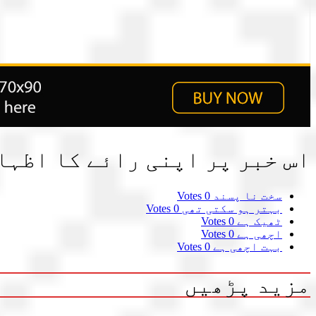
اس خبر پر اپنی رائے کا اظہا
سخت نا پسند
0 Votes
بہتر ہو سکتی تھی
0 Votes
ٹھیک ہے
0 Votes
اچھی ہے
0 Votes
بہت اچھی ہے
0 Votes
مزید پڑھیں