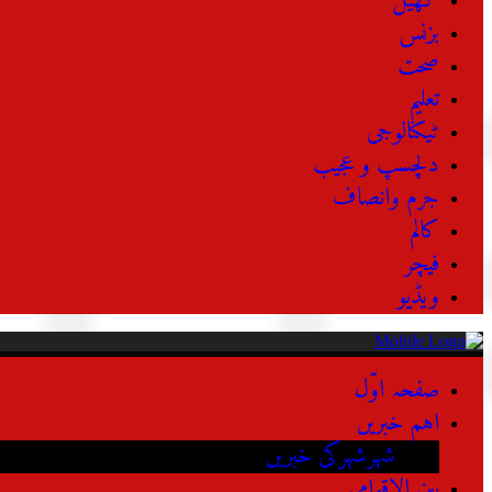
کھیل
بزنس
صحت
تعلیم
ٹیکنالوجی
دلچسپ و عجیب
جرم وانصاف
کالم
فیچر
ویڈیو
صفحہ اوّل
اہم خبریں
شہرشہرکی خبریں
بین الاقوامی