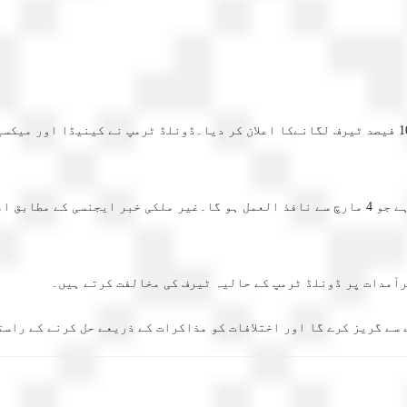
امریکی صدر نے چین پر اضافی 10 فیصد ٹیرف نافذ کرنے کا اعلان کیا ہے جو 4 مارچ سے نافذ العمل ہ
رآمدات پر ڈونلڈ ٹرمپ کے حالیہ ٹیرف کی مخالفت کرتے ہیں۔
سے گریز کرے گا اور اختلافات کو مذاکرات کے ذریعے حل کرنے کے راستے