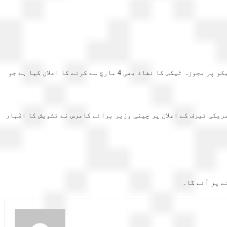
امریکا کے صدر ڈوڑنلڈ ٹرمپ نے چینی درآمدات پر 4 مارچ سے اضافی 10 فیصد ٹیرف لگانےکا اعلان کر دیا۔ڈونلڈ ٹرمپ نے کینیڈا اور میکسیکو پر مجوزہ ٹیکس کا نفاذ بھی 4 مارچ سے کرنے کا اعلان کیا ہے جو
و گا۔غیر ملکی خبر ایجنسی کے مطابق امریکی ٹیرف کے اعلان پر چینی وزیر برائے کامرس نے تشویش کا اظہار
 پر آئے گا۔