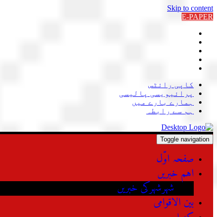
Skip to content
E-PAPER
کاپی رائٹس
پرائیویسی پالیسی
ہمارے بارے میں
ہم سے رابطہ
Toggle navigation
صفحہ اوّل
اہم خبریں
شہرشہرکی خبریں
بین الاقوامی