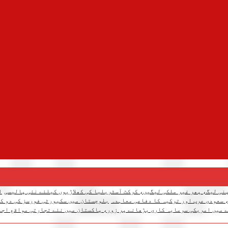
نی لیگ، پھر غیر ملکی لیگیں، کرکٹ آسٹریلیا کی کھلاڑیوں کیلئے نئی پالیسی
ا
 سعودی عرب اور ترکیہ کا دفاعی معاہدہ
بلوچستان میں سکیورٹی فورسز کی دو کارروائیاں، 12 دہشتگرد ہل
 میں امریکی سرمایہ کاری بڑھانے پر زور، پاکستان میں نئے تجارتی مواقع اجا