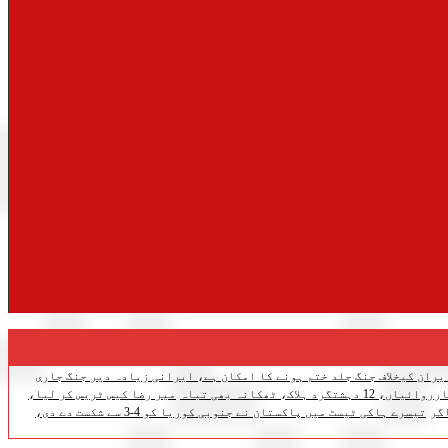
یران کیخلاف جنگ جلد ختم ہونے کا امکان ہے، ایرانی زیادہ دیر جنگ جاری
اک، ٹھکانہ بھی تباہ
میر رضا کیس ٹریس کر لیا،
گر
تیسرے ہاکی ٹیسٹ میں پاکستان نے جنوبی کوریا کو 4-3 سے شکست دے دی،