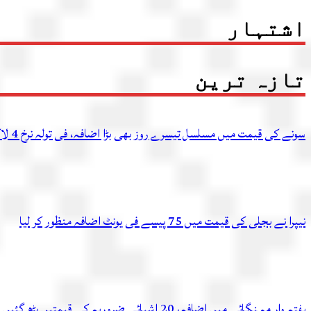
اشتہار
تازہ ترین
سونے کی قیمت میں مسلسل تیسرے روز بھی بڑا اضافہ، فی تولہ نرخ 4 لاکھ 54 ہزار 336 روپے تک پہنچ گئے
نیپرا نے بجلی کی قیمت میں 75 پیسے فی یونٹ اضافہ منظور کر لیا
ہفتہ وار مہنگائی میں اضافہ، 20 اشیائے ضروریہ کی قیمتیں بڑھ گئیں