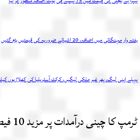
نیپرا نے بجلی کی قیمت میں 75 پیسے فی یونٹ اضافہ منظور کر لیا
ہفتہ وار مہنگائی میں اضافہ، 20 اشیائے ضروریہ کی قیمتیں بڑھ گئیں
پہلے اپنی لیگ، پھر غیر ملکی لیگیں، کرکٹ آسٹریلیا کی کھلاڑیوں کیل
ٹرمپ کا چینی درآمدات پر مزید 10 فیصد ٹیرف لگانے کا اعلان