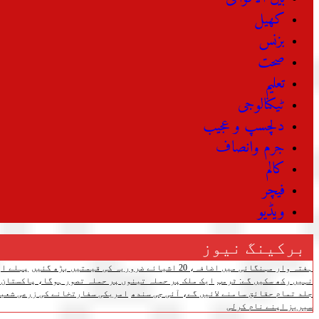
کھیل
بزنس
صحت
تعلیم
ٹیکنالوجی
دلچسپ و عجیب
جرم وانصاف
کالم
فیچر
ویڈیو
برکینگ نیوز
ہفتہ وار مہنگائی میں اضافہ، 20 اشیائے ضروریہ کی قیمتیں بڑھ گئیں
پہلے اپ
نہیں رکھ سکیں گے: ٹرمپ
ایک ملک پر حملہ تینوں پر حملہ تصور ہوگا، پاکستان،
جلد تمام حقائق سامنے لائیں گے، آئی جی سندھ
امریکی سفارتخانے کی زرعی شعبے
سیریز اپنے نام کرلی