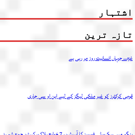
اشتہار
تازہ ترین
غزہ… جہاں انسانیت روز مر رہی ہے
قومی کرکٹرز کو غیر ملکی لیگز کے لیے این او سی جاری
ہنگو میں سکیورٹی فورسز کا آپریشن، 7 خوارج ہلاک، کیپٹن حمزہ شہید