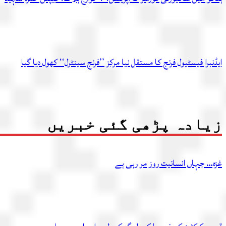
ایڈنبرا فیسٹیول فرنج کا مستقل نیا مرکز ’’فرنج سینٹرل‘‘ کھول دیا گیا
زیادہ پڑھی گئی خبریں
غزہ… جہاں انسانیت روز مر رہی ہے