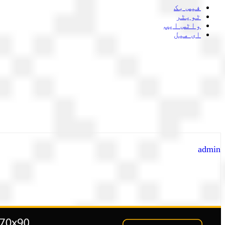
فیس بک
ٹویٹر
واٹس ایپ
ای میل
admin