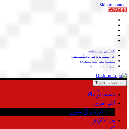
Skip to content
E-PAPER
کاپی رائٹس
پرائیویسی پالیسی
ہمارے بارے میں
ہم سے رابطہ
Toggle navigation
صفحہ اوّل
اہم خبریں
شہرشہرکی خبریں
بین الاقوامی