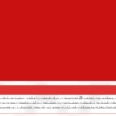
میں اضافہ، 20 اشیائے ضروریہ کی قیمتیں بڑھ گئیں
پہلے اپنی لیگ، پ
کیں گے: ٹرمپ
ایک ملک پر حملہ تینوں پر حملہ تصور ہوگا، پاکستان، سعودی عرب
د تمام حقائق سامنے لائیں گے، آئی جی سندھ
امریکی سفارتخانے کی زرعی شعبے می