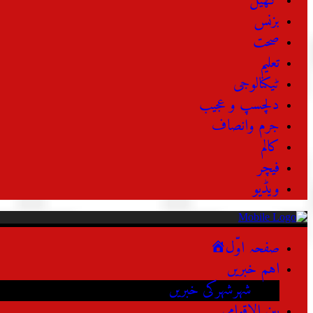
کھیل
بزنس
صحت
تعلیم
ٹیکنالوجی
دلچسپ و عجیب
جرم وانصاف
کالم
فیچر
ویڈیو
صفحہ اوّل
اہم خبریں
شہرشہرکی خبریں
بین الاقوامی