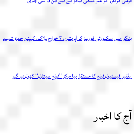
قومی کرکٹرز کو غیر ملکی لیگز کے لیے این او سی جاری
ہنگو میں سکیورٹی فورسز کا آپریشن، 7 خوارج ہلاک، کیپٹن حمزہ شہید
ایڈنبرا فیسٹیول فرنج کا مستقل نیا مرکز ’’فرنج سینٹرل‘‘ کھول دیا گیا
آج کا اخبار