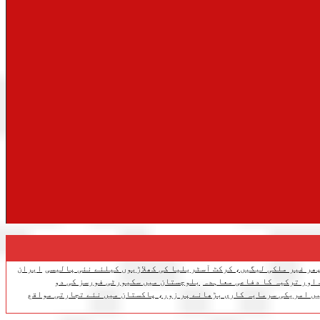
ھر غیر ملکی لیگیں، کرکٹ آسٹریلیا کی کھلاڑیوں کیلئے نئی پالیسی
ایران
 اور ترکیہ کا دفاعی معاہدہ
بلوچستان میں سکیورٹی فورسز کی دو
ں امریکی سرمایہ کاری بڑھانے پر زور، پاکستان میں نئے تجارتی مواقع