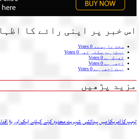
اس خبر پر اپنی رائے کا اظہا
سخت نا پسند
0 Votes
بہتر ہو سکتی تھی
0 Votes
ٹھیک ہے
0 Votes
اچھی ہے
0 Votes
بہت اچھی ہے
0 Votes
مزید پڑھیں
ٹرمپ کا امریکا میں پیدائشی شہریت محدود کرنے کیلئے ایک اور بڑا اقدام