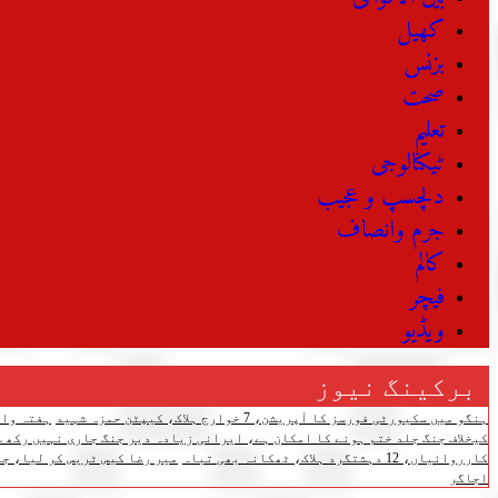
کھیل
بزنس
صحت
تعلیم
ٹیکنالوجی
دلچسپ و عجیب
جرم وانصاف
کالم
فیچر
ویڈیو
برکینگ نیوز
ہنگو میں سکیورٹی فورسز کا آپریشن، 7 خوارج ہلاک، کیپٹن حمزہ شہید
ہفتہ وار مہنگائی 
کیخلاف جنگ جلد ختم ہونے کا امکان ہے، ایرانی زیادہ دیر جنگ جاری نہیں رکھ س
کارروائیاں، 12 دہشتگرد ہلاک، ٹھکانہ بھی تباہ
میر رضا کیس ٹریس کر لیا، جل
اجاگر