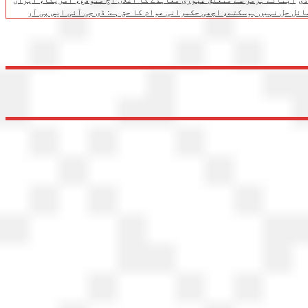
آبنائے ہرمز سے متعلق عبوری معاہدے کا اعلان آج متوقع، امریکا، ایران
ائل حل نہیں ہوسکتے، اچھی حکمرانی عوام کا حق ہے: ڈی جی آئی ایس پی آر