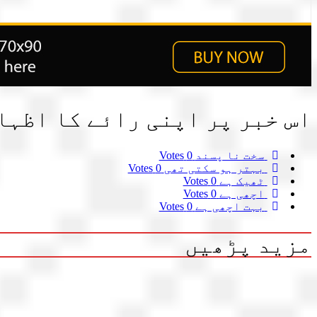
اس خبر پر اپنی رائے کا اظہا
سخت نا پسند
0 Votes
بہتر ہو سکتی تھی
0 Votes
ٹھیک ہے
0 Votes
اچھی ہے
0 Votes
بہت اچھی ہے
0 Votes
مزید پڑھیں