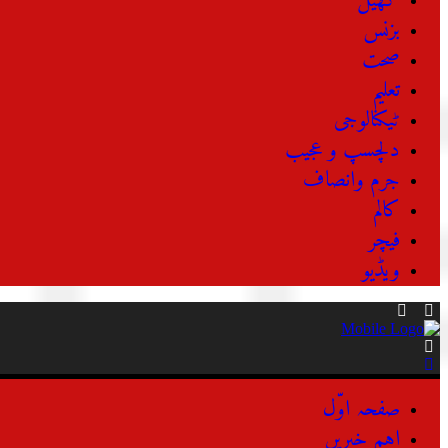
کھیل
بزنس
صحت
تعلیم
ٹیکنالوجی
دلچسپ و عجیب
جرم وانصاف
کالم
فیچر
ویڈیو
صفحہ اوّل
اہم خبریں