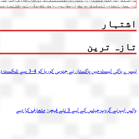
مروت: گھریلو جھگڑے کے دوران دستی بم پھٹنے سے 3 افراد جاں بحق، 3 بچے زخمی
اور عمان اتفاق رائے کے قریب
مشرقِ وسطیٰ میں بڑھتی کشیدگی، امریکا نے اپنے 
اشتہار
تازہ ترین
تیسرے ہاکی ٹیسٹ میں پاکستان نے جنوبی کوریا کو 4-3 سے شکست دے دی، سیریز اپنے نام کرلی
واٹس ایپ نے گروپ چیٹس کے لیے 3 نئے فیچرز متعارف کرا دیے