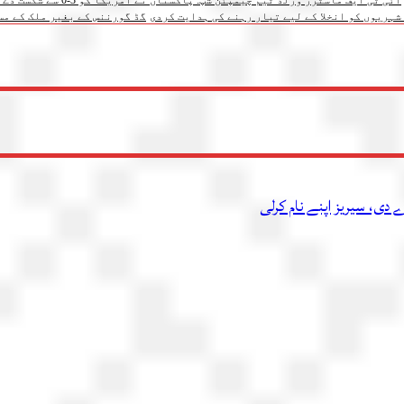
آئی ٹی ایف ماسٹرز ورلڈ ٹیم چیمپئن شپ: پاکستان نے امریکا کو 3-0 سے شکست دے دی
شہریوں کو انخلا کے لیے تیار رہنے کی ہدایت کردی
گڈ گورننس کے بغیر ملک کے مس