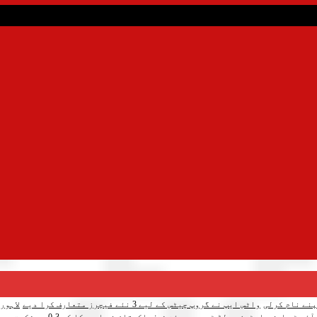
واٹس ایپ نے گروپ چیٹس کے لیے 3 نئے فیچرز متعارف کرا دیے
لاہور