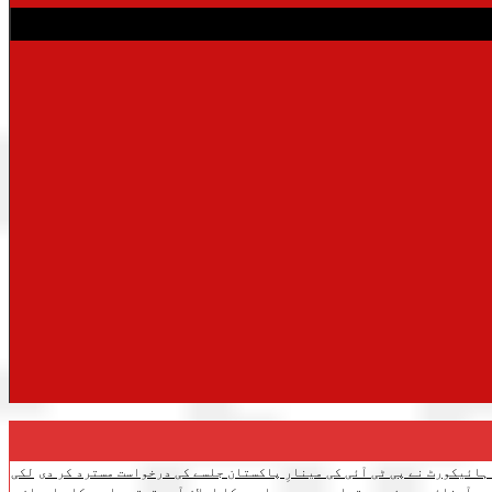
 ہائیکورٹ نے پی ٹی آئی کی مینارِ پاکستان جلسے کی درخواست مسترد کر دی
لکی