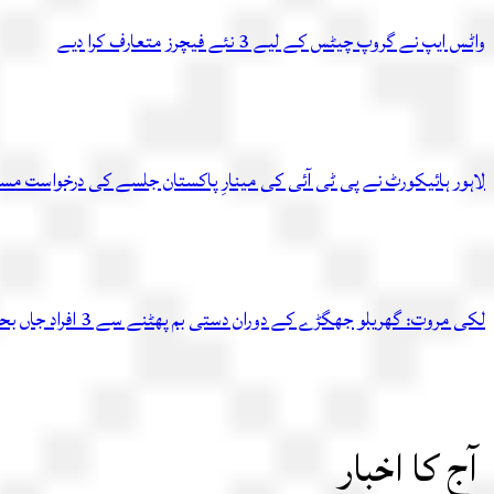
واٹس ایپ نے گروپ چیٹس کے لیے 3 نئے فیچرز متعارف کرا دیے
لاہور ہائیکورٹ نے پی ٹی آئی کی مینارِ پاکستان جلسے کی درخواست مست
لکی مروت: گھریلو جھگڑے کے دوران دستی بم پھٹنے سے 3 افراد جاں بحق، 3 بچے زخمی
آج کا اخبار