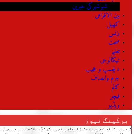
شہرشہرکی خبریں
بین الاقوامی
کھیل
بزنس
صحت
تعلیم
ٹیکنالوجی
دلچسپ و عجیب
جرم وانصاف
کالم
فیچر
ویڈیو
برکینگ نیوز
تیسرے ہاکی ٹیسٹ میں پاکستان نے جنوبی کوریا کو 4-3 سے شکست دے دی، سیریز اپنے نام کرلی