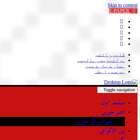
Skip to content
E-PAPER
کاپی رائٹس
پرائیویسی پالیسی
ہمارے بارے میں
ہم سے رابطہ
Toggle navigation
صفحہ اوّل
اہم خبریں
شہرشہرکی خبریں
بین الاقوامی