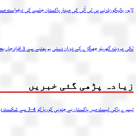
لاہور ہائیکورٹ نے پی ٹی آئی کی مینارِ پاکستان جلسے کی درخواست مست
لکی مروت: گھریلو جھگڑے کے دوران دستی بم پھٹنے سے 3 افراد جاں بحق، 3 بچے زخمی
زیادہ پڑھی گئی خبریں
تیسرے ہاکی ٹیسٹ میں پاکستان نے جنوبی کوریا کو 4-3 سے شکست دے دی، سیریز اپنے نام کرلی