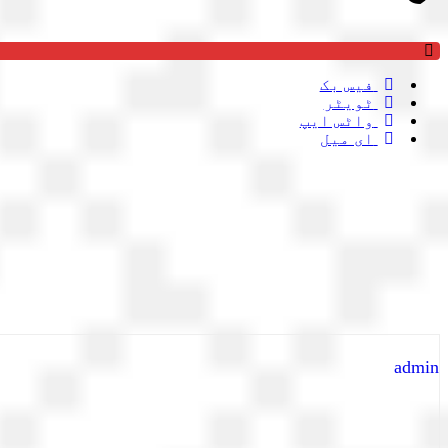
فیس بک
ٹویٹر
واٹس ایپ
ای میل
admin