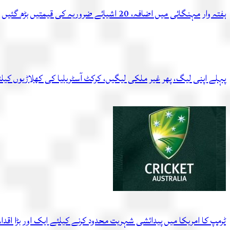
ہفتہ وار مہنگائی میں اضافہ، 20 اشیائے ضروریہ کی قیمتیں بڑھ گئیں
پہلے اپنی لیگ، پھر غیر ملکی لیگیں، کرکٹ آسٹریلیا کی کھلاڑیوں کیل
ٹرمپ کا امریکا میں پیدائشی شہریت محدود کرنے کیلئے ایک اور بڑا اقدام