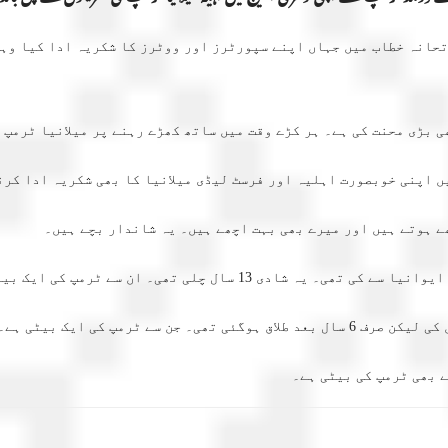
حانہ خطاب میں جہاں اپنے سپورٹرز اور ووٹرز کا شکریہ ادا کیا وہی
 بڑی محنت کی ہے۔ ہر کڑے وقت میں ساتھ کھڑے رہنے پر میلانیا ٹرمپ 
یں اپنی خوبصورت اہلیہ اور فرسٹ لیڈی میلانیا کا بھی شکریہ ادا کرن
ھے ہوتے ہیں اور میرے بھی بہت اچھے ہیں۔ یہ شاندار بچے ہیں۔