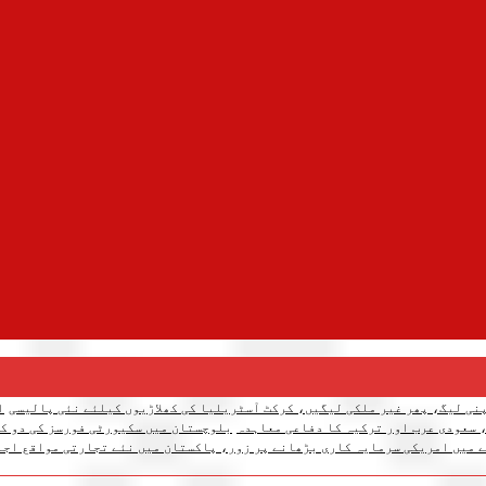
نی لیگ، پھر غیر ملکی لیگیں، کرکٹ آسٹریلیا کی کھلاڑیوں کیلئے نئی پالیسی
ا
 سعودی عرب اور ترکیہ کا دفاعی معاہدہ
بلوچستان میں سکیورٹی فورسز کی دو کارروائیاں، 12 دہشتگرد ہل
 میں امریکی سرمایہ کاری بڑھانے پر زور، پاکستان میں نئے تجارتی مواقع اجا