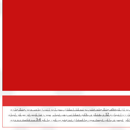
یران کیخلاف جنگ جلد ختم ہونے کا امکان ہے، ایرانی زیادہ دیر جنگ جاری
اک، ٹھکانہ بھی تباہ
میر رضا کیس ٹریس کر لیا،
گر
تیسرے ہاکی ٹیسٹ میں پاکستان نے جنوبی کوریا کو 4-3 سے شکست دے دی،