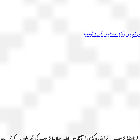
اری نہیں رکھ سکیں گے: ٹرمپ