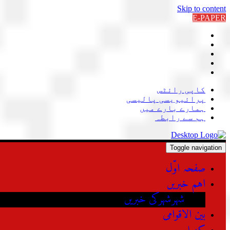
Skip to content
E-PAPER
کاپی رائٹس
پرائیویسی پالیسی
ہمارے بارے میں
ہم سے رابطہ
Toggle navigation
صفحہ اوّل
اہم خبریں
شہرشہرکی خبریں
بین الاقوامی