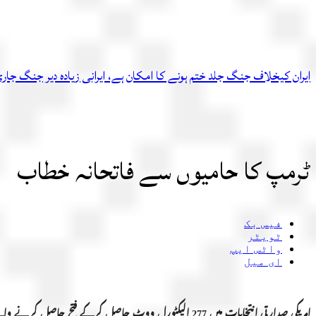
ایران کیخلاف جنگ جلد ختم ہونے کا امکان ہے، ایرانی زیادہ دیر جنگ ج
ٹرمپ کا حامیوں سے فاتحانہ خطاب
فیس بک
ٹویٹر
واٹس ایپ
ای میل
امریکی صدارتی انتخابات میں 277 الیکٹورل ووٹ حاصل کرکے فتح حاصل کرنے والے ڈونلڈ ٹرمپ نے اپنی وکٹری اسپیچ میں اہلیہ میلانیا ٹرمپ کی تعریفوں کے پُل باندھ دیے۔