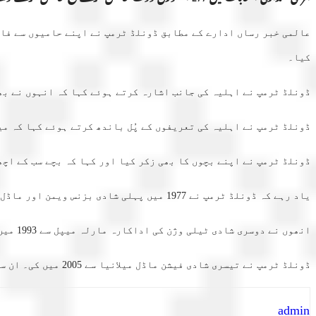
عالمی خبر رساں ادارے کے مطابق ڈونلڈ ٹرمپ نے اپنے حامیوں سے فات
کیا۔
ڈونلڈ ٹرمپ نے اہلیہ کی جانب اشارہ کرتے ہوئے کہا کہ انہوں نے بھی
ڈونلڈ ٹرمپ نے اہلیہ کی تعریفوں کے پُل باندھ کرتے ہوئے کہا کہ م
ڈونلڈ ٹرمپ نے اپنے بچوں کا بھی زکر کیا اور کہا کہ بچے سب کے اچ
یاد رہے کہ ڈونلڈ ٹرمپ نے 1977 میں پہلی شادی بزنس ویمن اور ماڈل ایوانیا سے کی تھی۔ یہ شادی 13 سال چلی تھی۔ ان سے ٹرمپ کی ایک بیٹی اور دو بیٹے ہیں۔
انھوں نے دوسری شادی ٹیلی وژن کی اداکارہ مارلہ میپل سے 1993 میں کی لیکن صرف 6 سال بعد طلاق ہوگئی تھی۔ جن سے ٹرمپ کی ایک بیٹی ہے۔
ڈونلڈ ٹرمپ نے تیسری شادی فیشن ماڈل میلانیا سے 2005 میں کی۔ ان سے بھی ٹرمپ کی بیٹی ہے۔
admin