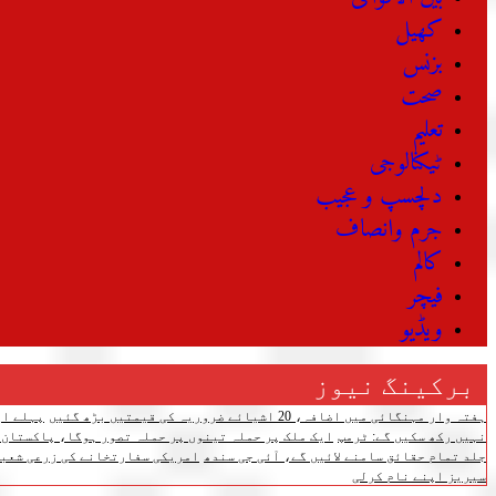
کھیل
بزنس
صحت
تعلیم
ٹیکنالوجی
دلچسپ و عجیب
جرم وانصاف
کالم
فیچر
ویڈیو
برکینگ نیوز
ہفتہ وار مہنگائی میں اضافہ، 20 اشیائے ضروریہ کی قیمتیں بڑھ گئیں
پہلے اپ
نہیں رکھ سکیں گے: ٹرمپ
ایک ملک پر حملہ تینوں پر حملہ تصور ہوگا، پاکستان،
جلد تمام حقائق سامنے لائیں گے، آئی جی سندھ
امریکی سفارتخانے کی زرعی شعبے
سیریز اپنے نام کرلی