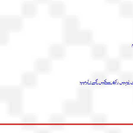
اری نہیں رکھ سکیں گے: ٹرمپ