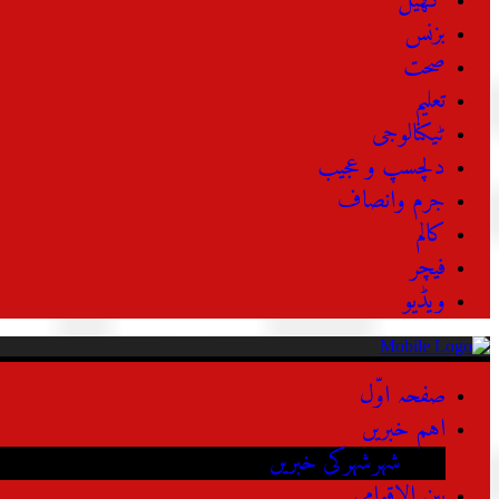
کھیل
بزنس
صحت
تعلیم
ٹیکنالوجی
دلچسپ و عجیب
جرم وانصاف
کالم
فیچر
ویڈیو
صفحہ اوّل
اہم خبریں
شہرشہرکی خبریں
بین الاقوامی