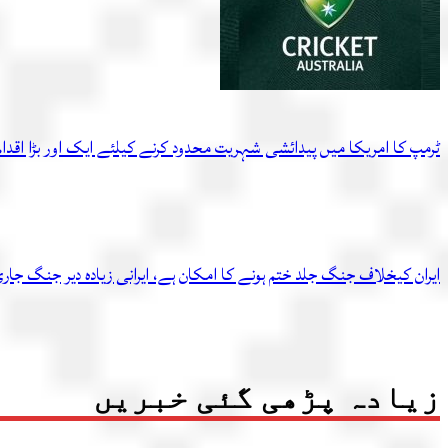
ٹرمپ کا امریکا میں پیدائشی شہریت محدود کرنے کیلئے ایک اور بڑا اقدام
ایران کیخلاف جنگ جلد ختم ہونے کا امکان ہے، ایرانی زیادہ دیر جنگ ج
زیادہ پڑھی گئی خبریں