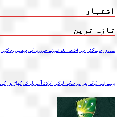
اشتہار
تازہ ترین
ہفتہ وار مہنگائی میں اضافہ، 20 اشیائے ضروریہ کی قیمتیں بڑھ گئیں
پہلے اپنی لیگ، پھر غیر ملکی لیگیں، کرکٹ آسٹریلیا کی کھلاڑیوں کیل