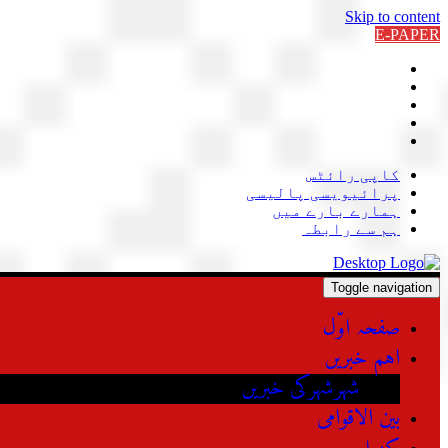
Skip to content
E-PAPER
کاپی رائٹس
پرائیویسی پالیسی
ہمارے بارے میں
ہم سے رابطہ
Toggle navigation
صفحہ اوّل
اہم خبریں
شہرشہرکی خبریں
بین الاقوامی