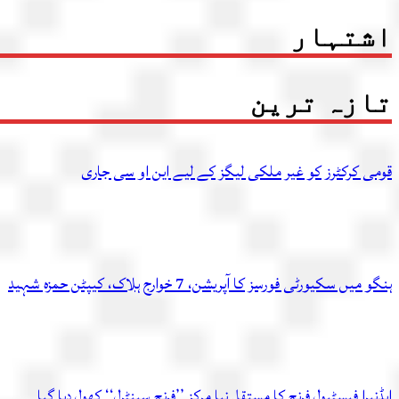
اشتہار
تازہ ترین
قومی کرکٹرز کو غیر ملکی لیگز کے لیے این او سی جاری
ہنگو میں سکیورٹی فورسز کا آپریشن، 7 خوارج ہلاک، کیپٹن حمزہ شہید
ایڈنبرا فیسٹیول فرنج کا مستقل نیا مرکز ’’فرنج سینٹرل‘‘ کھول دیا گیا