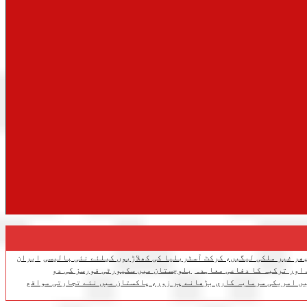
ھر غیر ملکی لیگیں، کرکٹ آسٹریلیا کی کھلاڑیوں کیلئے نئی پالیسی
ایران
 اور ترکیہ کا دفاعی معاہدہ
بلوچستان میں سکیورٹی فورسز کی دو
ں امریکی سرمایہ کاری بڑھانے پر زور، پاکستان میں نئے تجارتی مواقع