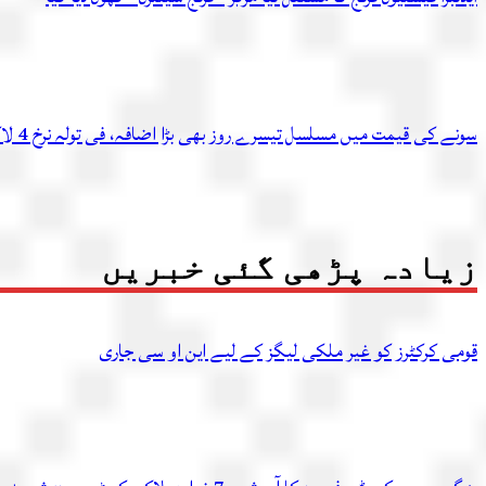
سونے کی قیمت میں مسلسل تیسرے روز بھی بڑا اضافہ، فی تولہ نرخ 4 لاکھ 54 ہزار 336 روپے تک پہنچ گئے
زیادہ پڑھی گئی خبریں
قومی کرکٹرز کو غیر ملکی لیگز کے لیے این او سی جاری