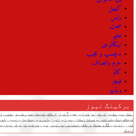
کھیل
بزنس
صحت
تعلیم
ٹیکنالوجی
دلچسپ و عجیب
جرم وانصاف
کالم
فیچر
ویڈیو
برکینگ نیوز
ہنگو میں سکیورٹی فورسز کا آپریشن، 7 خوارج ہلاک، کیپٹن حمزہ شہید
ہفتہ وار مہنگائی 
کیخلاف جنگ جلد ختم ہونے کا امکان ہے، ایرانی زیادہ دیر جنگ جاری نہیں رکھ س
کارروائیاں، 12 دہشتگرد ہلاک، ٹھکانہ بھی تباہ
میر رضا کیس ٹریس کر لیا، جل
اجاگر