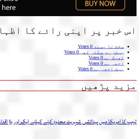
اس خبر پر اپنی رائے کا اظہا
سخت نا پسند
0 Votes
بہتر ہو سکتی تھی
0 Votes
ٹھیک ہے
0 Votes
اچھی ہے
0 Votes
بہت اچھی ہے
0 Votes
مزید پڑھیں
ٹرمپ کا امریکا میں پیدائشی شہریت محدود کرنے کیلئے ایک اور بڑا اقدام