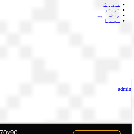
فیس بک
ٹویٹر
واٹس ایپ
ای میل
admin