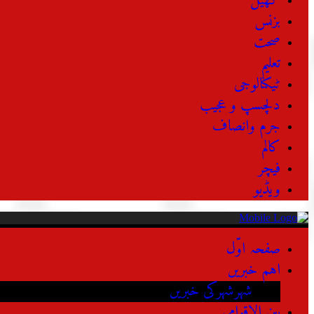
کھیل
بزنس
صحت
تعلیم
ٹیکنالوجی
دلچسپ و عجیب
جرم وانصاف
کالم
فیچر
ویڈیو
صفحہ اوّل
اہم خبریں
شہرشہرکی خبریں
بین الاقوامی