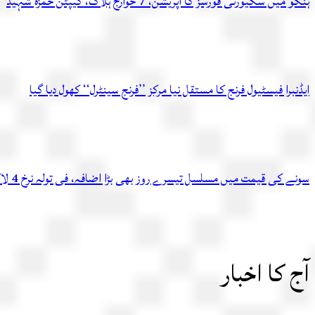
ہنگو میں سکیورٹی فورسز کا آپریشن، 7 خوارج ہلاک، کیپٹن حمزہ شہید
ایڈنبرا فیسٹیول فرنج کا مستقل نیا مرکز ’’فرنج سینٹرل‘‘ کھول دیا گیا
سونے کی قیمت میں مسلسل تیسرے روز بھی بڑا اضافہ، فی تولہ نرخ 4 لاکھ 54 ہزار 336 روپے تک پہنچ گئے
آج کا اخبار