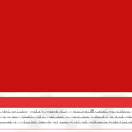
میں اضافہ، 20 اشیائے ضروریہ کی قیمتیں بڑھ گئیں
پہلے اپنی لیگ، پ
کیں گے: ٹرمپ
ایک ملک پر حملہ تینوں پر حملہ تصور ہوگا، پاکستان، سعودی عرب
د تمام حقائق سامنے لائیں گے، آئی جی سندھ
امریکی سفارتخانے کی زرعی شعبے می