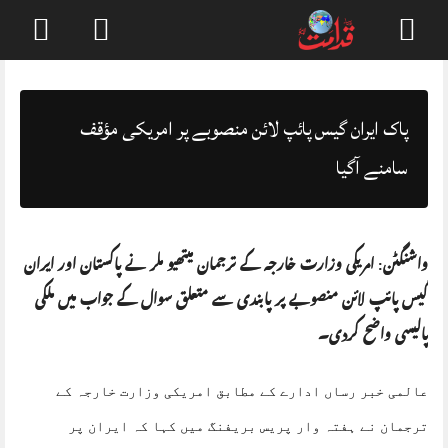
Skip
to
content
پاک ایران گیس پائپ لائن منصوبے پر امریکی مؤقف
سامنے آگیا
واشنگٹن: امریکی وزارت خارجہ کے ترجمان میتھیو ملر نے پاکستان اور ایران
گیس پائپ لائن منصوبے پر پابندی سے متعلق سوال کے جواب میں ملکی
پالیسی واضح کردی۔
عالمی خبر رساں ادارے کے مطابق امریکی وزارت خارجہ کے
ترجمان نے ہفتہ وار پریس بریفنگ میں کہا کہ ایران پر