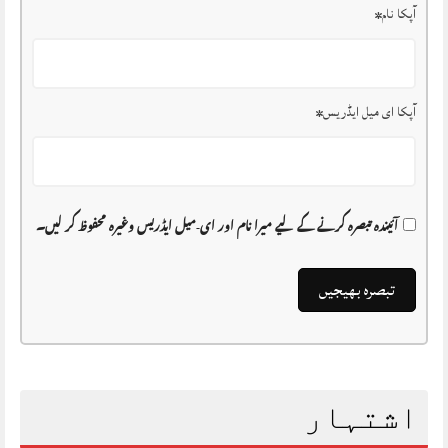
آپکا نام
*
آپکا ای میل ایڈریس
*
آئیندہ تبصرہ کرنے کے لیے میرا نام اور ای-میل ایڈریس وغیرہ محفوظ کر لیں۔
اشتہار