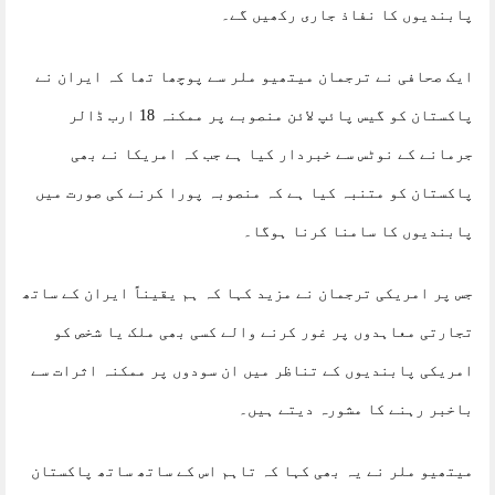
پابندیوں کا نفاذ جاری رکھیں گے۔
ایک صحافی نے ترجمان میتھیو ملر سے پوچھا تھا کہ ایران نے
پاکستان کو گیس پائپ لائن منصوبے پر ممکنہ 18 ارب ڈالر
جرمانے کے نوٹس سے خبردار کیا ہے جب کہ امریکا نے بھی
پاکستان کو متنبہ کیا ہے کہ منصوبہ پورا کرنے کی صورت میں
پابندیوں کا سامنا کرنا ہوگا۔
جس پر امریکی ترجمان نے مزید کہا کہ ہم یقیناً ایران کے ساتھ
تجارتی معاہدوں پر غور کرنے والے کسی بھی ملک یا شخص کو
امریکی پابندیوں کے تناظر میں ان سودوں پر ممکنہ اثرات سے
باخبر رہنے کا مشورہ دیتے ہیں۔
میتھیو ملر نے یہ بھی کہا کہ تاہم اس کے ساتھ ساتھ پاکستان