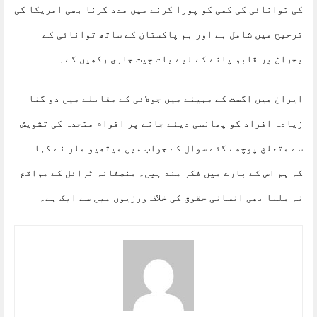
کی توانائی کی کمی کو پورا کرنے میں مدد کرنا بھی امریکا کی
ترجیح میں شامل ہے اور ہم پاکستان کے ساتھ توانائی کے
بحران پر قابو پانے کے لیے بات چیت جاری رکھیں گے۔
ایران میں اگست کے مہینے میں جولائی کے مقابلے میں دو گنا
زیادہ افراد کو پھانسی دیئے جانے پر اقوام متحدہ کی تشویش
سے متعلق پوچھے گئے سوال کے جواب میں میتھیو ملر نے کہا
کہ ہم اس کے بارے میں فکر مند ہیں۔ منصفانہ ٹرائل کے مواقع
نہ ملنا بھی انسانی حقوق کی خلاف ورزیوں میں سے ایک ہے۔