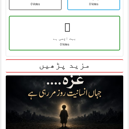
0 Votes
0 Votes
بہت اچھی ہے
0 Votes
مزید پڑھیں