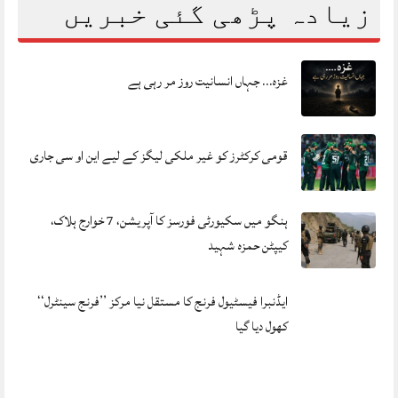
زیادہ پڑھی گئی خبریں
غزہ… جہاں انسانیت روز مر رہی ہے
قومی کرکٹرز کو غیر ملکی لیگز کے لیے این او سی جاری
ہنگو میں سکیورٹی فورسز کا آپریشن، 7 خوارج ہلاک،
کیپٹن حمزہ شہید
ایڈنبرا فیسٹیول فرنج کا مستقل نیا مرکز ’’فرنج سینٹرل‘‘
کھول دیا گیا