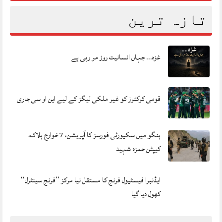
تازہ ترین
غزہ… جہاں انسانیت روز مر رہی ہے
قومی کرکٹرز کو غیر ملکی لیگز کے لیے این او سی جاری
ہنگو میں سکیورٹی فورسز کا آپریشن، 7 خوارج ہلاک،
کیپٹن حمزہ شہید
ایڈنبرا فیسٹیول فرنج کا مستقل نیا مرکز ’’فرنج سینٹرل‘‘
کھول دیا گیا