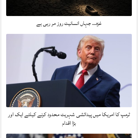
غزہ… جہاں انسانیت روز مر رہی ہے
ٹرمپ کا امریکا میں پیدائشی شہریت محدود کرنے کیلئے ایک اور
بڑا اقدام