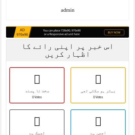
admin
اس خبر پر اپنی رائے کا
اظہار کریں
بہتر ہو سکتی تھی
سخت نا پسند
0 Votes
0 Votes
اچھی ہے
ٹھیک ہے