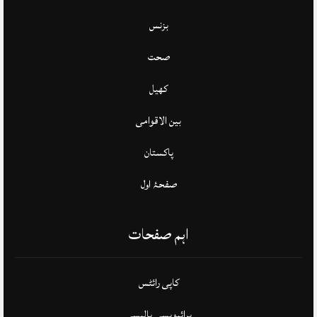
بزنس
صحت
کھیل
بین الاقوامی
پاکستان
صفحۂ اول
اہم صفحات
کاپی رائٹس
پرائیویسی پالیسی