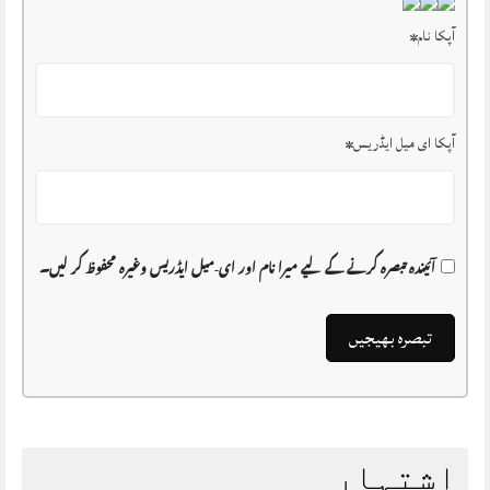
آپکا نام
*
آپکا ای میل ایڈریس
*
آئیندہ تبصرہ کرنے کے لیے میرا نام اور ای-میل ایڈریس وغیرہ محفوظ کر لیں۔
اشتہار