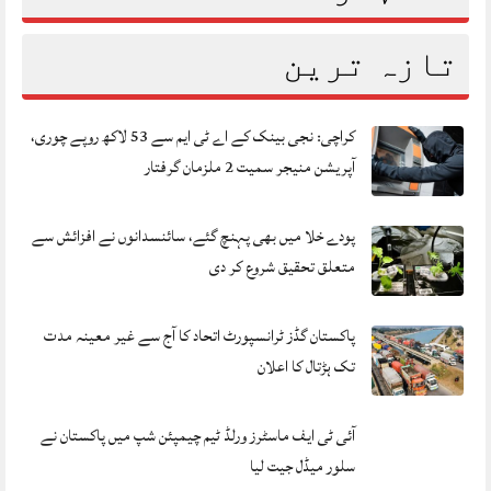
تازہ ترین
کراچی: نجی بینک کے اے ٹی ایم سے 53 لاکھ روپے چوری،
آپریشن منیجر سمیت 2 ملزمان گرفتار
پودے خلا میں بھی پہنچ گئے، سائنسدانوں نے افزائش سے
متعلق تحقیق شروع کر دی
پاکستان گڈز ٹرانسپورٹ اتحاد کا آج سے غیر معینہ مدت
تک ہڑتال کا اعلان
آئی ٹی ایف ماسٹرز ورلڈ ٹیم چیمپئن شپ میں پاکستان نے
سلور میڈل جیت لیا