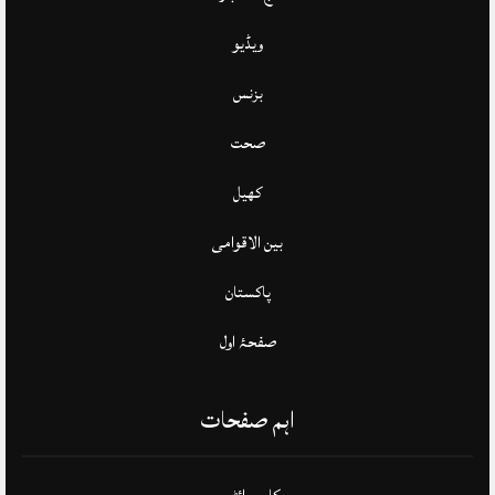
ویڈیو
بزنس
صحت
کھیل
بین الاقوامی
پاکستان
صفحۂ اول
اہم صفحات