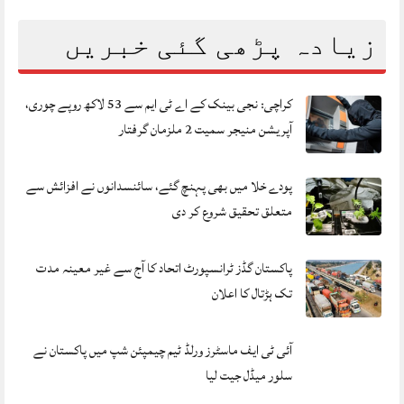
زیادہ پڑھی گئی خبریں
کراچی: نجی بینک کے اے ٹی ایم سے 53 لاکھ روپے چوری،
آپریشن منیجر سمیت 2 ملزمان گرفتار
پودے خلا میں بھی پہنچ گئے، سائنسدانوں نے افزائش سے
متعلق تحقیق شروع کر دی
پاکستان گڈز ٹرانسپورٹ اتحاد کا آج سے غیر معینہ مدت
تک ہڑتال کا اعلان
آئی ٹی ایف ماسٹرز ورلڈ ٹیم چیمپئن شپ میں پاکستان نے
سلور میڈل جیت لیا