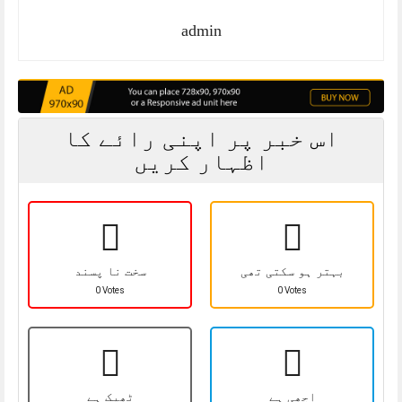
admin
اس خبر پر اپنی رائے کا
اظہار کریں
بہتر ہو سکتی تھی
سخت نا پسند
0 Votes
0 Votes
اچھی ہے
ٹھیک ہے