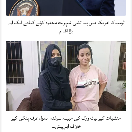
ٹرمپ کا امریکا میں پیدائشی شہریت محدود کرنے کیلئے ایک اور
بڑا اقدام
منشیات کے نیٹ ورک کی مبینہ سرغنہ انمول عرف پنکی کے
خلاف اہم پیش…