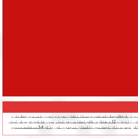
یران کیخلاف جنگ جلد ختم ہونے کا امکان ہے، ایرانی زیادہ دیر جنگ جاری
اک، ٹھکانہ بھی تباہ
میر رضا کیس ٹریس کر لیا،
گر
تیسرے ہاکی ٹیسٹ میں پاکستان نے جنوبی کوریا کو 4-3 سے شکست دے دی،