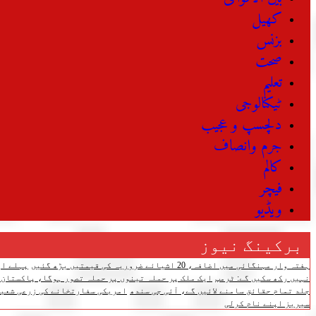
کھیل
بزنس
صحت
تعلیم
ٹیکنالوجی
دلچسپ و عجیب
جرم وانصاف
کالم
فیچر
ویڈیو
برکینگ نیوز
ہفتہ وار مہنگائی میں اضافہ، 20 اشیائے ضروریہ کی قیمتیں بڑھ گئیں
پہلے اپ
نہیں رکھ سکیں گے: ٹرمپ
ایک ملک پر حملہ تینوں پر حملہ تصور ہوگا، پاکستان،
جلد تمام حقائق سامنے لائیں گے، آئی جی سندھ
امریکی سفارتخانے کی زرعی شعبے
سیریز اپنے نام کرلی