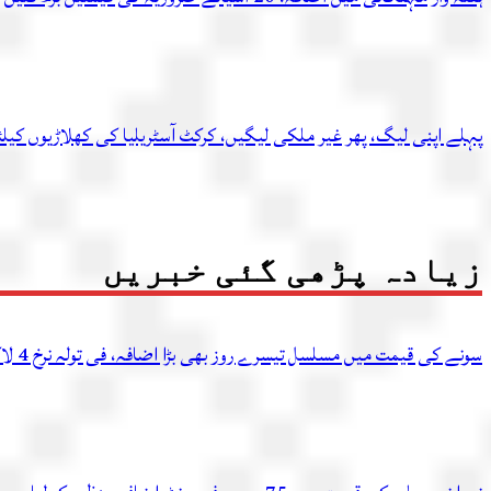
پہلے اپنی لیگ، پھر غیر ملکی لیگیں، کرکٹ آسٹریلیا کی کھلاڑیوں کیل
زیادہ پڑھی گئی خبریں
سونے کی قیمت میں مسلسل تیسرے روز بھی بڑا اضافہ، فی تولہ نرخ 4 لاکھ 54 ہزار 336 روپے تک پہنچ گئے