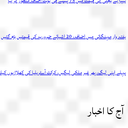
نیپرا نے بجلی کی قیمت میں 75 پیسے فی یونٹ اضافہ منظور کر لیا
ہفتہ وار مہنگائی میں اضافہ، 20 اشیائے ضروریہ کی قیمتیں بڑھ گئیں
پہلے اپنی لیگ، پھر غیر ملکی لیگیں، کرکٹ آسٹریلیا کی کھلاڑیوں کیل
آج کا اخبار