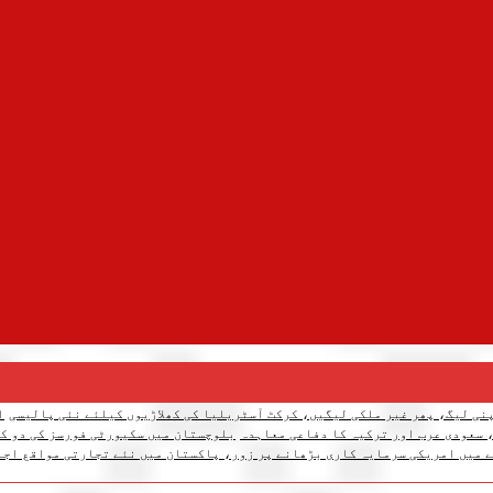
نی لیگ، پھر غیر ملکی لیگیں، کرکٹ آسٹریلیا کی کھلاڑیوں کیلئے نئی پالیسی
ا
 سعودی عرب اور ترکیہ کا دفاعی معاہدہ
بلوچستان میں سکیورٹی فورسز کی دو کارروائیاں، 12 دہشتگرد ہل
 میں امریکی سرمایہ کاری بڑھانے پر زور، پاکستان میں نئے تجارتی مواقع اجا