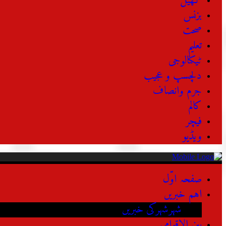
کھیل
بزنس
صحت
تعلیم
ٹیکنالوجی
دلچسپ و عجیب
جرم وانصاف
کالم
فیچر
ویڈیو
صفحہ اوّل
اہم خبریں
شہرشہرکی خبریں
بین الاقوامی