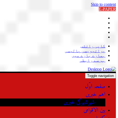
Skip to content
E-PAPER
کاپی رائٹس
پرائیویسی پالیسی
ہمارے بارے میں
ہم سے رابطہ
Toggle navigation
صفحہ اوّل
اہم خبریں
شہرشہرکی خبریں
بین الاقوامی