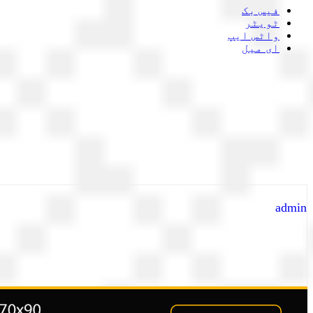
فیس بک
ٹویٹر
واٹس ایپ
ای میل
admin