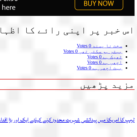
اس خبر پر اپنی رائے کا اظہا
سخت نا پسند
0 Votes
بہتر ہو سکتی تھی
0 Votes
ٹھیک ہے
0 Votes
اچھی ہے
0 Votes
بہت اچھی ہے
0 Votes
مزید پڑھیں
ٹرمپ کا امریکا میں پیدائشی شہریت محدود کرنے کیلئے ایک اور بڑا اقدام