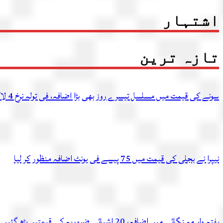
اشتہار
تازہ ترین
سونے کی قیمت میں مسلسل تیسرے روز بھی بڑا اضافہ، فی تولہ نرخ 4 لاکھ 54 ہزار 336 روپے تک پہنچ گئے
نیپرا نے بجلی کی قیمت میں 75 پیسے فی یونٹ اضافہ منظور کر لیا
ہفتہ وار مہنگائی میں اضافہ، 20 اشیائے ضروریہ کی قیمتیں بڑھ گئیں