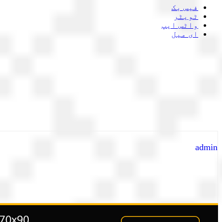
فیس بک
ٹویٹر
واٹس ایپ
ای میل
admin