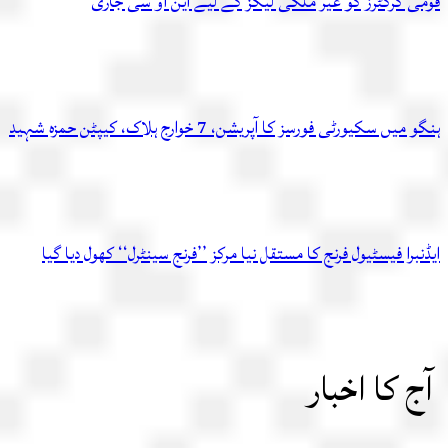
قومی کرکٹرز کو غیر ملکی لیگز کے لیے این او سی جاری
ہنگو میں سکیورٹی فورسز کا آپریشن، 7 خوارج ہلاک، کیپٹن حمزہ شہید
ایڈنبرا فیسٹیول فرنج کا مستقل نیا مرکز ’’فرنج سینٹرل‘‘ کھول دیا گیا
آج کا اخبار