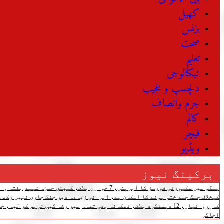
کھیل
بزنس
صحت
تعلیم
ٹیکنالوجی
دلچسپ و عجیب
جرم وانصاف
کالم
فیچر
ویڈیو
برکینگ نیوز
ہنگو میں سکیورٹی فورسز کا آپریشن، 7 خوارج ہلاک، کیپٹن حمزہ شہید
ہفتہ وار مہنگائی 
کیخلاف جنگ جلد ختم ہونے کا امکان ہے، ایرانی زیادہ دیر جنگ جاری نہیں رکھ س
کارروائیاں، 12 دہشتگرد ہلاک، ٹھکانہ بھی تباہ
میر رضا کیس ٹریس کر لیا، جل
اجاگر