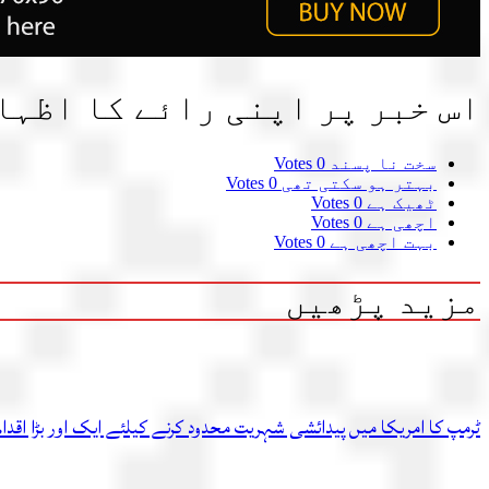
اس خبر پر اپنی رائے کا اظہا
سخت نا پسند
0 Votes
بہتر ہو سکتی تھی
0 Votes
ٹھیک ہے
0 Votes
اچھی ہے
0 Votes
بہت اچھی ہے
0 Votes
مزید پڑھیں
ٹرمپ کا امریکا میں پیدائشی شہریت محدود کرنے کیلئے ایک اور بڑا اقدام