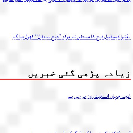
ایڈنبرا فیسٹیول فرنج کا مستقل نیا مرکز ’’فرنج سینٹرل‘‘ کھول دیا گیا
زیادہ پڑھی گئی خبریں
غزہ… جہاں انسانیت روز مر رہی ہے