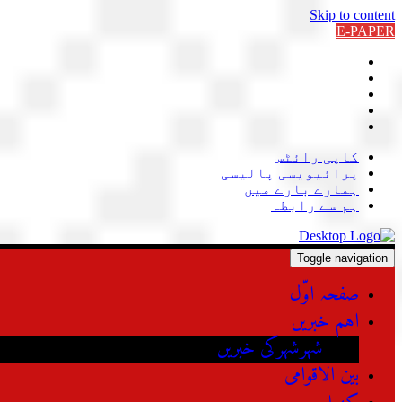
Skip to content
E-PAPER
کاپی رائٹس
پرائیویسی پالیسی
ہمارے بارے میں
ہم سے رابطہ
Toggle navigation
صفحہ اوّل
اہم خبریں
شہرشہرکی خبریں
بین الاقوامی