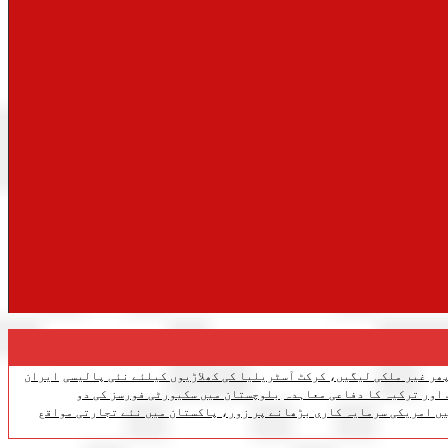
ھر غیر ملکی لیگیں، کرکٹ آسٹریلیا کی کھلاڑیوں کیلئے نئی پالیسی
ایران
 اور ترکیہ کا دفاعی معاہدہ
بلوچستان میں سکیورٹی فورسز کی دو
ں امریکی سرمایہ کاری بڑھانے پر زور، پاکستان میں نئے تجارتی مواقع