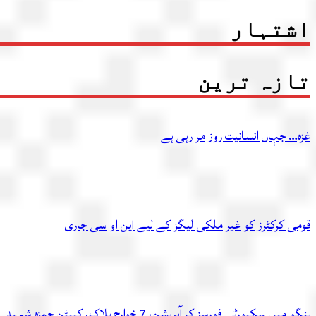
اشتہار
تازہ ترین
غزہ… جہاں انسانیت روز مر رہی ہے
قومی کرکٹرز کو غیر ملکی لیگز کے لیے این او سی جاری
ہنگو میں سکیورٹی فورسز کا آپریشن، 7 خوارج ہلاک، کیپٹن حمزہ شہید