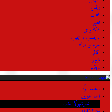
کھیل
بزنس
صحت
تعلیم
ٹیکنالوجی
دلچسپ و عجیب
جرم وانصاف
کالم
فیچر
ویڈیو
صفحہ اوّل
اہم خبریں
شہرشہرکی خبریں
بین الاقوامی