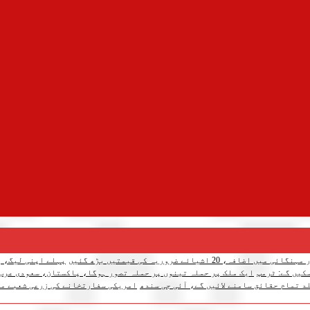
میں اضافہ، 20 اشیائے ضروریہ کی قیمتیں بڑھ گئیں
پہلے اپنی لیگ، پ
کیں گے: ٹرمپ
ایک ملک پر حملہ تینوں پر حملہ تصور ہوگا، پاکستان، سعودی عرب
د تمام حقائق سامنے لائیں گے، آئی جی سندھ
امریکی سفارتخانے کی زرعی شعبے می