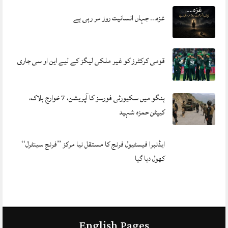
غزہ… جہاں انسانیت روز مر رہی ہے
قومی کرکٹرز کو غیر ملکی لیگز کے لیے این او سی جاری
ہنگو میں سکیورٹی فورسز کا آپریشن، 7 خوارج ہلاک،
کیپٹن حمزہ شہید
ایڈنبرا فیسٹیول فرنج کا مستقل نیا مرکز ’’فرنج سینٹرل‘‘
کھول دیا گیا
English Pages