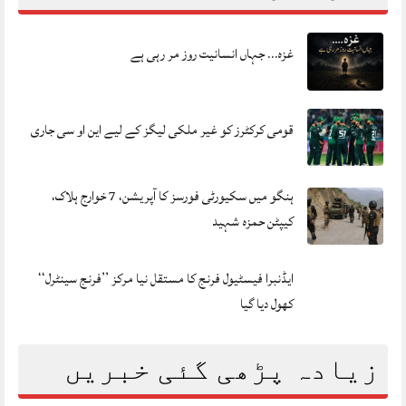
غزہ… جہاں انسانیت روز مر رہی ہے
قومی کرکٹرز کو غیر ملکی لیگز کے لیے این او سی جاری
ہنگو میں سکیورٹی فورسز کا آپریشن، 7 خوارج ہلاک،
کیپٹن حمزہ شہید
ایڈنبرا فیسٹیول فرنج کا مستقل نیا مرکز ’’فرنج سینٹرل‘‘
کھول دیا گیا
زیادہ پڑھی گئی خبریں