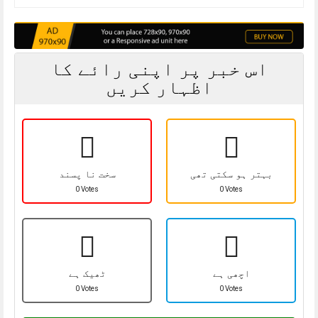
اس خبر پر اپنی رائے کا
اظہار کریں
بہتر ہو سکتی تھی
سخت نا پسند
0 Votes
0 Votes
اچھی ہے
ٹھیک ہے
0 Votes
0 Votes