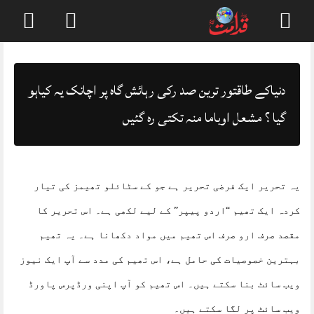
Skip
to
content
دنیاکے طاقتور ترین صد رکی رہائش گاہ پر اچانک یہ کیاہو
گیا ؟ مشعل اوباما منہ تکتی رہ گئیں
یہ تحریر ایک فرضی تحریر ہے جو کے سٹائلو تھیمز کی تیار
کردہ ایک تھیم “اردو پیپر” کے لیے لکھی ہے۔ اس تحریر کا
مقصد صرف ارو صرف اس تھیم میں مواد دکھانا ہے۔ یہ تھیم
بہترین خصوصیات کی حامل ہے، اس تھیم کی مدد سے آپ ایک نیوز
ویب سائٹ بنا سکتے ہیں۔ اس تھیم کو آپ اپنی ورڈپرس پاورڈ
ویب سائٹ پر لگا سکتے ہیں۔