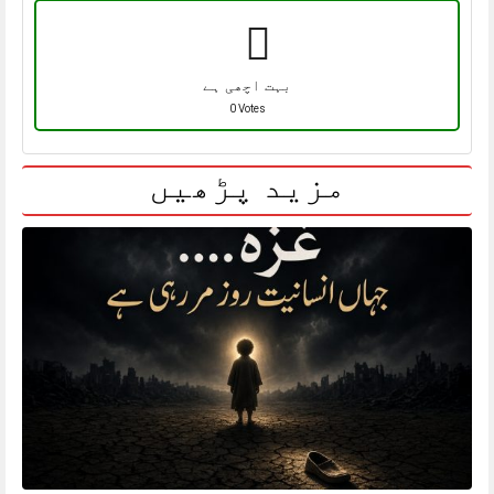
بہت اچھی ہے
0 Votes
مزید پڑھیں