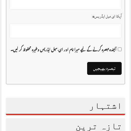
آپکا ای میل ایڈریس
*
آئیندہ تبصرہ کرنے کے لیے میرا نام اور ای-میل ایڈریس وغیرہ محفوظ کر لیں۔
اشتہار
تازہ ترین