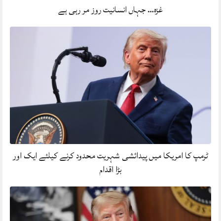
غزہ… جہاں انسانیت روز مر رہی ہے
ٹرمپ کا امریکا میں پیدائشی شہریت محدود کرنے کیلئے ایک اور
بڑا اقدام