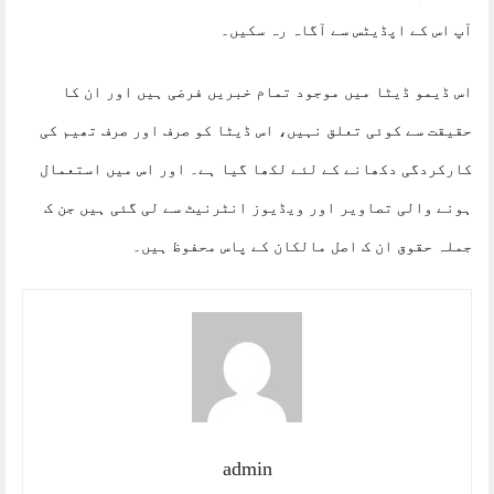
آپ اس کے اپڈیٹس سے آگاہ رہ سکیں۔
اس ڈیمو ڈیٹا میں موجود تمام خبریں فرضی ہیں اور ان کا
حقیقت سے کوئی تعلق نہیں، اس ڈیٹا کو صرف اور صرف تھیم کی
کارکردگی دکھانے کے لئے لکھا گیا ہے۔ اور اس میں استعمال
ہونے والی تصاویر اور ویڈیوز انٹرنیٹ سے لی گئی ہیں جن ک
جملہ حقوق ان ک اصل مالکان کے پاس محفوظ ہیں۔
admin