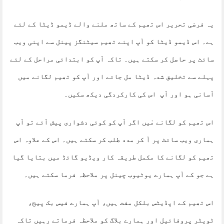
یہ فرضی تحریر اس تھیم کے ساتھ ملنے والے ڈیمو ڈیٹا کے لئے
ہے۔ اس ڈیمو ڈیٹا کو آپ اپنے تھیم سیٹنگز پینل سے اپنی ویب
سائٹ پر حاصل کر سکتے ہیں۔ تاکہ آپ کو ابتدائی مراحل کے لئے
پہلے سے تخلیق شدہ ڈیٹا مل جائے اور آپ کو تھیم لگانے میں
آسانی ہو اور آپ اس کی کارکردگی دیکھ سکیں۔
اس تھیم کو لگانے مٰیں اگر آپ کو کوئی دشواری پیش آئے تو آپ
ہماری ویب سائٹ پر آ کر مدد طلب کر سکتے ہیں۔ اس کے علاوہ اس
تھیم کو لگانے کا مکمل طریقہ کار ویڈیو گائڈ میں بتایا گیا
ہے جو کے آپ ہمارے یوٹیوب چینل پر ملاحظہ فرما سکتے ہیں۔
اس تھیم کے اپڈیٹس بلکل مفت ہیں، آپ ہمارے فیس بک پیج،
ٹویٹر پروفائیل اور ہمارے بلاگ کو ملاحظہ فرماتے رہیں تاکہ