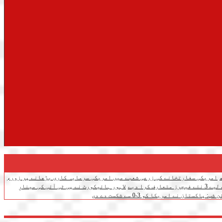
امریکی سفارتخانے کی زرعی شعبے میں امریکی سرمایہ کاری بڑھانے پر زور،
ف کرا دیے
لاہور ہائیکورٹ نے پی ٹی آئی کی مینارِ
تان نے امریکا کو 3-0 سے شکست دے دی