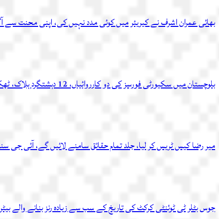
بھائی عمران اشرف نے کیریئر میں کوئی مدد نہیں کی، اپنی محنت سے آگ
بلوچستان میں سکیورٹی فورسز کی دو کارروائیاں، 12 دہشتگرد ہلاک، ٹھکانہ بھی تباہ
میر رضا کیس ٹریس کر لیا، جلد تمام حقائق سامنے لائیں گے، آئی جی سن
جوس بٹلر ٹی ٹوئنٹی کرکٹ کی تاریخ کے سب سے زیادہ رنز بنانے والے بیٹر