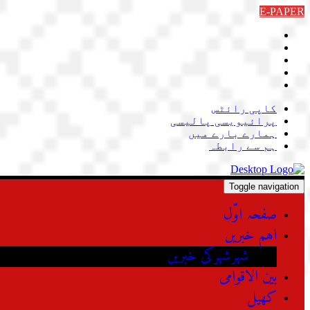
Skip
E-PAPER
to
content
کاپی رائٹس
پرائیویسی پالیسی
ہمارے بارے میں
ہم سے رابطہ
Toggle navigation
صفحہ اوّل
اہم خبریں
شہرشہرکی خبریں
بین الاقوامی
کھیل