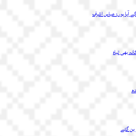
ے آیا ہوں: عباس اشرف
دھ
 بن گئے