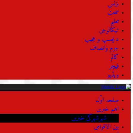
بزنس
صحت
تعلیم
ٹیکنالوجی
دلچسپ و عجیب
جرم وانصاف
کالم
فیچر
ویڈیو
صفحہ اوّل
اہم خبریں
شہرشہرکی خبریں
بین الاقوامی