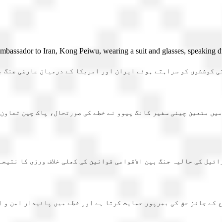
رتی کوششوں کو سراہتے ہوئے ایران اور امریکا کے درمیان عارضی جنگ ب
میں متعین چینی سفیر کانگ پیوو نے خطے کی صورتحال، پاک چین تعاون
ائیل کی حالیہ جنگ بین الاقوامی قوانین کی کھلی خلاف ورزی کا نتیجہ
ع کے جائز حق کی بھرپور حمایت کرتا ہے اور خطے میں پائیدار امن و 