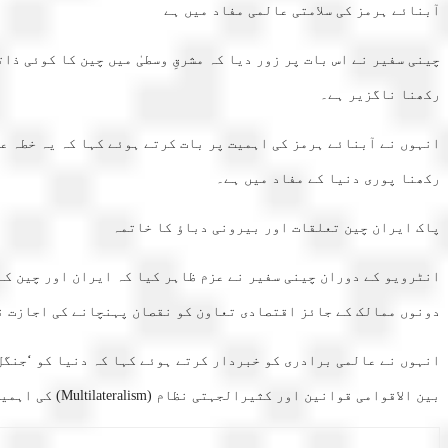
آبنائے ہرمز کی سلامتی عالمی مفاد میں ہے
چینی سفیر نے اس بات پر زور دیا کہ مشرقِ وسطیٰ میں چین کا کوئی ذ
رکھنا ناگزیر ہے۔
انہوں نے آبنائے ہرمز کی اہمیت پر بات کرتے ہوئے کہا کہ یہ خطہ عا
رکھنا پوری دنیا کے مفاد میں ہے۔
پاک ایران چین تعلقات اور بیرونی دباؤ کا خاتمہ
انٹرویو کے دوران چینی سفیر نے عزم ظاہر کیا کہ ایران اور چین کے
دونوں ممالک کے جائز اقتصادی تعاون کو نقصان پہنچانے کی اجازت ن
انہوں نے عالمی برادری کو خبردار کرتے ہوئے کہا کہ دنیا کو ‘جنگل
بین الاقوامی قوانین اور کثیرالجہتی نظام (Multilateralism) کی اہمیت پہلے سے کہیں زیادہ بڑھ چکی ہے۔