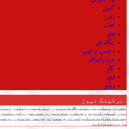
کھیل
بزنس
صحت
تعلیم
ٹیکنالوجی
دلچسپ و عجیب
جرم وانصاف
کالم
فیچر
ویڈیو
برکینگ نیوز
ہفتہ وار مہنگائی میں اضافہ، 20 اشیائے ضروریہ کی قیمتیں بڑھ گئیں
پہلے اپ
نہیں رکھ سکیں گے: ٹرمپ
ایک ملک پر حملہ تینوں پر حملہ تصور ہوگا، پاکستان،
جلد تمام حقائق سامنے لائیں گے، آئی جی سندھ
امریکی سفارتخانے کی زرعی شعبے
سیریز اپنے نام کرلی