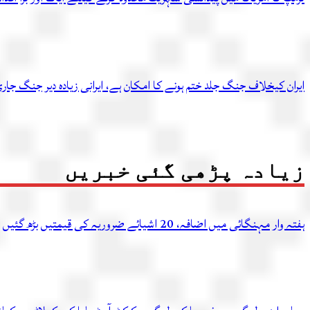
ایران کیخلاف جنگ جلد ختم ہونے کا امکان ہے، ایرانی زیادہ دیر جنگ ج
زیادہ پڑھی گئی خبریں
ہفتہ وار مہنگائی میں اضافہ، 20 اشیائے ضروریہ کی قیمتیں بڑھ گئیں