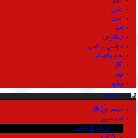
کھیل
بزنس
صحت
تعلیم
ٹیکنالوجی
دلچسپ و عجیب
جرم وانصاف
کالم
فیچر
ویڈیو
صفحہ اوّل
اہم خبریں
شہرشہرکی خبریں
بین الاقوامی