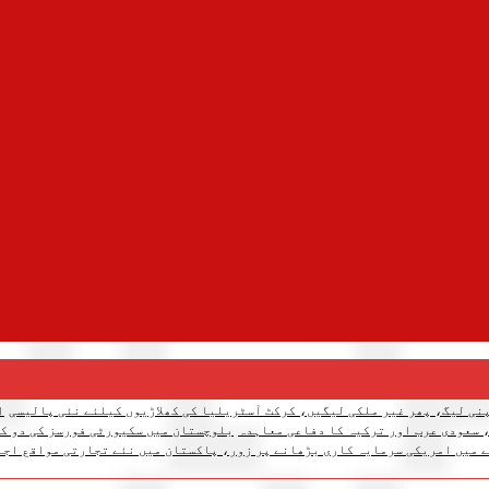
نی لیگ، پھر غیر ملکی لیگیں، کرکٹ آسٹریلیا کی کھلاڑیوں کیلئے نئی پالیسی
ا
 سعودی عرب اور ترکیہ کا دفاعی معاہدہ
بلوچستان میں سکیورٹی فورسز کی دو کارروائیاں، 12 دہشتگرد ہل
 میں امریکی سرمایہ کاری بڑھانے پر زور، پاکستان میں نئے تجارتی مواقع اجا