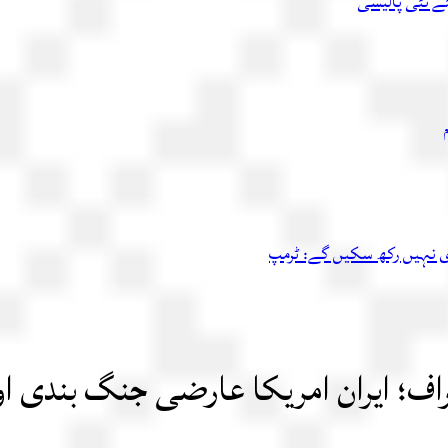
ئے نئی پالیسی
اری نہیں رکھ سکیں گے: ٹرمپ
اف؛ ایران امریکا عارضی جنگ بندی اور