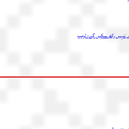
اری نہیں رکھ سکیں گے: ٹرمپ