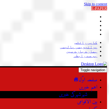
Skip to content
E-PAPER
کاپی رائٹس
پرائیویسی پالیسی
ہمارے بارے میں
ہم سے رابطہ
Toggle navigation
صفحہ اوّل
اہم خبریں
شہرشہرکی خبریں
بین الاقوامی