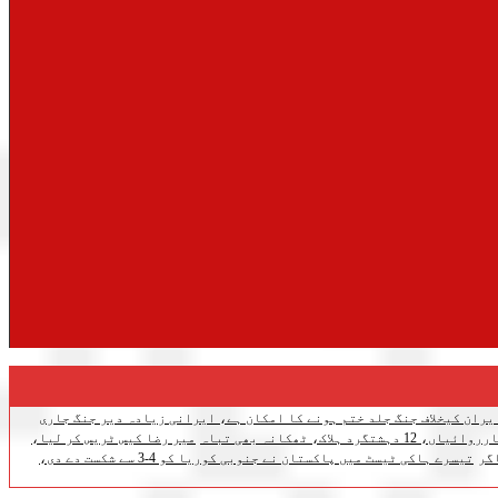
یران کیخلاف جنگ جلد ختم ہونے کا امکان ہے، ایرانی زیادہ دیر جنگ جاری
اک، ٹھکانہ بھی تباہ
میر رضا کیس ٹریس کر لیا،
گر
تیسرے ہاکی ٹیسٹ میں پاکستان نے جنوبی کوریا کو 4-3 سے شکست دے دی،