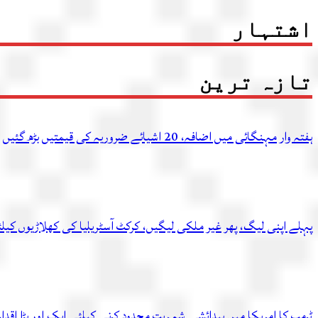
اشتہار
تازہ ترین
ہفتہ وار مہنگائی میں اضافہ، 20 اشیائے ضروریہ کی قیمتیں بڑھ گئیں
پہلے اپنی لیگ، پھر غیر ملکی لیگیں، کرکٹ آسٹریلیا کی کھلاڑیوں کیل
ٹرمپ کا امریکا میں پیدائشی شہریت محدود کرنے کیلئے ایک اور بڑا اقدام