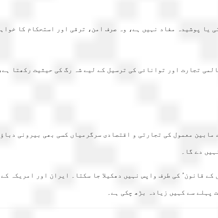
اتی یا پوشیدہ مفاد نہیں ہے، وہ صرف امن، ترقی اور استحکام کا خوا
لمی تجارت اور توانائی کی ترسیل کے لیے شہ رگ کی حیثیت رکھتا ہے، ا
 مابین معمول کی تجارتی و اقتصادی سرگرمیاں کسی بھی بیرونی دباؤ 
ہیں دے گا۔
 کے قانون’ کی طرف واپس نہیں دھکیلا جا سکتا۔ ایران اور امریکہ کے 