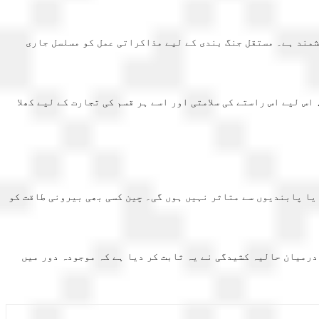
ہشمند ہے۔ مستقل جنگ بندی کے لیے مذاکراتی عمل کو مسلسل جاری
س لیے اس راستے کی سلامتی اور اسے ہر قسم کی تجارت کے لیے کھلا
یا پابندیوں سے متاثر نہیں ہوں گی۔ چین کسی بھی بیرونی طاقت کو
درمیان حالیہ کشیدگی نے یہ ثابت کر دیا ہے کہ موجودہ دور میں