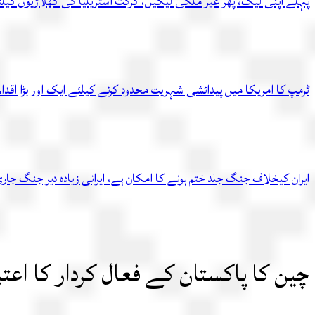
پہلے اپنی لیگ، پھر غیر ملکی لیگیں، کرکٹ آسٹریلیا کی کھلاڑیوں کیل
ٹرمپ کا امریکا میں پیدائشی شہریت محدود کرنے کیلئے ایک اور بڑا اقدام
ایران کیخلاف جنگ جلد ختم ہونے کا امکان ہے، ایرانی زیادہ دیر جنگ ج
چین کا پاکستان کے فعال کردار کا اعتر