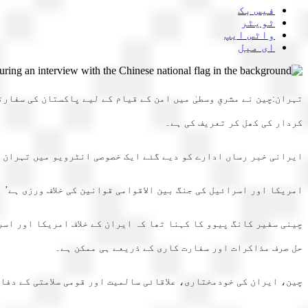
فیس بک
ٹویٹر
واٹس ایپ
ای میل
تہران:چین نے مشرقِ وسطیٰ میں امن کے قیام کے لیے پاکستان کی سفا
کردار کی کھل کر تعریف کی ہے۔
ایرانی خبر رساں ادارے کو دیے گئے ایک خصوصی انٹرویو میں تہران 
امریکا اور اسرائیل کی جنگ بین الاقوامی قوانین کی خلاف ورزی ہے’
چینی سفیر کانگ پیوو کا کہنا تھا کہ ایران کے خلاف امریکا اور اسر
حل صرف مذاکرات اور سفارت کاری کے ذریعے ہی ممکن ہے۔
چین، ایران کی خودمختاری، علاقائی سالمیت اور قومی سلامتی کے دفا