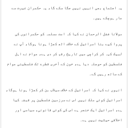
یہ اجتماع بھی انہیں نہیں جگا سکے گا، یہ حکمران غیرت سے
عار ہوچکے ہیں۔
مولانا فضل الرحمان نے کہا کہ امت مسلمہ کو حکمرانوں کی
پروا کیے بنا اسرائیل کے خلاف اٹھ کھڑا ہونا ہوگا، آپ نے
لبیک کہہ کر کراچی میں تاریخ رقم کر دی ہے، عوام نے اہل
فلسطین کو حوصلہ دیا ہے، خون کے آخری قطرے تک فلسطینی عوام
کے ساتھ رہیں گے۔
انہوں نے کہا کہ اسرائیل کے خلاف سیلاب بن کر کھڑا ہونا ہوگا،
اسرائیل کوئی ملک نہیں اس نے سرزمین فلسطین پر قبضہ کیا
ہے، اسرائیل ایک خنجر ہے اس کی کوئی قانونی، سیاسی اور
اخلاقی حیثیت نہیں ہے۔