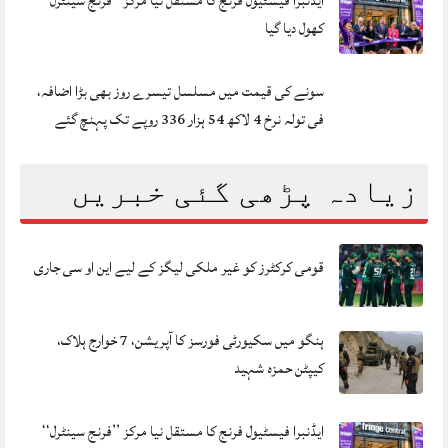
ایڈنبرا فیسٹیول فرنج کا مستقل نیا مرکز ’’فرنج سینٹرل‘‘
کھول دیا گیا
سونے کی قیمت میں مسلسل تیسرے روز بھی بڑا اضافہ،
فی تولہ نرخ 4 لاکھ 54 ہزار 336 روپے تک پہنچ گئے
زیادہ پڑھی گئی خبریں
قومی کرکٹرز کو غیر ملکی لیگز کے لیے این او سی جاری
ہنگو میں سکیورٹی فورسز کا آپریشن، 7 خوارج ہلاک،
کیپٹن حمزہ شہید
ایڈنبرا فیسٹیول فرنج کا مستقل نیا مرکز ’’فرنج سینٹرل‘‘