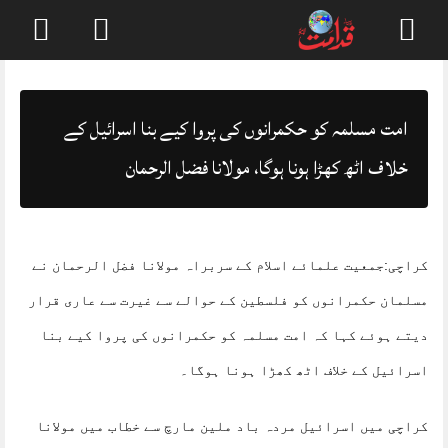
Skip
to
content
امت مسلمہ کو حکمرانوں کی پروا کیے بنا اسرائیل کے
خلاف اٹھ کھڑا ہونا ہوگا، مولانا فضل الرحمان
کراچی:جمعیت علمائے اسلام کے سربراہ مولانا فضل الرحمان نے
مسلمان حکمرانوں کو فلسطین کے حوالے سے غیرت سے عاری قرار
دیتے ہوئے کہا کہ امت مسلمہ کو حکمرانوں کی پروا کیے بنا
اسرائیل کے خلاف اٹھ کھڑا ہونا ہوگا۔
کراچی میں اسرائیل مردہ باد ملین مارچ سے خطاب میں مولانا