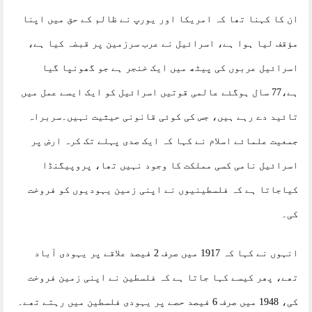
ان کا کہنا تھا کہ امریکا اور یورپ نے ظالم کے حق میں اپنا
مؤقف لیا ہوا ہے، اسرائیل نے عرب سرزمین پر قبضہ کیا ہے،
اسرائیل عربوں کی پیٹھ میں ایک خنجر ہے جو گھونپا گیا
ہے،77 سال ہوگئے عالمی قوتیں اسرائیل کو ایک ایسے عمل میں
تائید دے رہے ہیں، جس کی کوئی قانونی حیثیت نہیں۔سربراہ
جمعیت علمائے اسلام نے کہا کہ ایک صدی پہلے تک کرہ ارض پر
اسرائیل نامی کسی مملکت کا وجود نہیں تھا، پروپیگنڈا
کیاجاتا ہے کہ فلسطینیوں نے اپنی زمین یہودیوں کو فروخت
کی۔
انہوں نے کہا کہ 1917 میں صرف 2 فیصد علاقے پر یہودی آباد
تھے، پھر کیسے کہا جاتا ہے کہ فلسطین نے اپنی زمین فروخت
کی، 1948 میں صرف 6 فیصد حصے پر یہودی فلسطین میں رہتے تھے۔