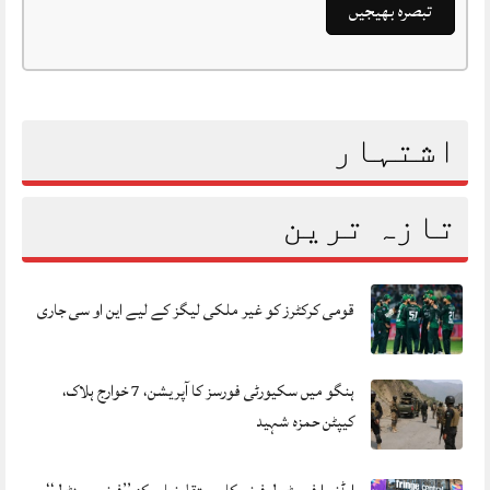
اشتہار
تازہ ترین
قومی کرکٹرز کو غیر ملکی لیگز کے لیے این او سی جاری
ہنگو میں سکیورٹی فورسز کا آپریشن، 7 خوارج ہلاک،
کیپٹن حمزہ شہید