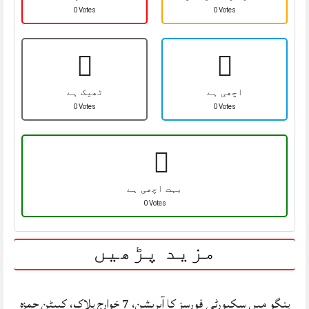
0 Votes
0 Votes
اچھی ہے
ٹھیک ہے
0 Votes
0 Votes
بہت اچھی ہے
0 Votes
مزید پڑھیں
ہنگو میں سکیورٹی فورسز کا آپریشن، 7 خوارج ہلاک، کیپٹن حمزہ