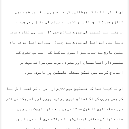
ان کا کہنا تھا کہ برطانیہ کی عادت رہی ہےکہ وہ خطے میں
تنازع چھوڑ کر جاتا ہے، کشمیر بھی اس کی مثال ہے، جیسے
برصغیر میں کشمیر کی صورت تنازع چھوڑا ایسا ہی تنازع عرب
دنیا میں اسرائیل کی صورت میں چھوڑا ہے۔اسرائیل مردہ باد
ملین مارچ سے خطاب میں انہوں نے کہا کہ انسانی حقوق کے
علمبردار افغانستان اور سعودی عرب میں سزائے موت پر
احتجاج کرتے ہیں لیکن مسئلہ فلسطین پر خاموش ہیں۔
ان کا کہنا تھا کہ فلسطین میں 60ہزار افراد کو لقمہ اجل بنا
کر بھی یورپ کی آگ ٹھنڈی نہیں ہوئی، یورپ اور امریکا کی نظر
میں مسلمانوں کا خون سستا کیوں ہے، دنیا کروٹ بدل رہی ہے
جلد دنیا کی معاشی قوت ایشیا کے ہاتھ میں آئے گی، اب بہت
ہوگیا امریکا نے مسلمانوں کا بہت خون بہا لیا، اگر