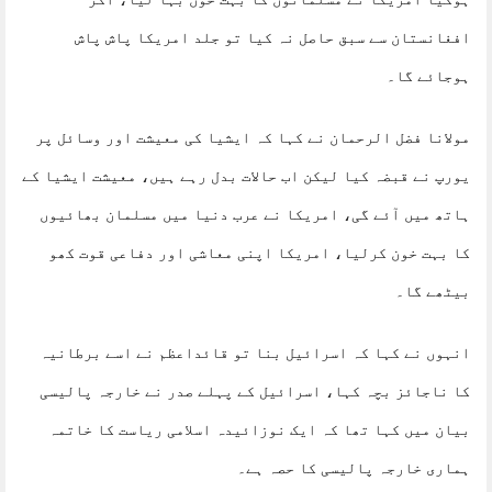
افغانستان سے سبق حاصل نہ کیا تو جلد امریکا پاش پاش
ہوجائے گا۔
مولانا فضل الرحمان نے کہا کہ ایشیا کی معیشت اور وسائل پر
یورپ نے قبضہ کیا لیکن اب حالات بدل رہے ہیں، معیشت ایشیا کے
ہاتھ میں آئے گی، امریکا نے عرب دنیا میں مسلمان بھائیوں
کا بہت خون کرلیا، امریکا اپنی معاشی اور دفاعی قوت کھو
بیٹھے گا۔
انہوں نے کہا کہ اسرائیل بنا تو قائداعظم نے اسے برطانیہ
کا ناجائز بچہ کہا، اسرائیل کے پہلے صدر نے خارجہ پالیسی
بیان میں کہا تھا کہ ایک نوزائیدہ اسلامی ریاست کا خاتمہ
ہماری خارجہ پالیسی کا حصہ ہے۔