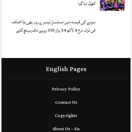
کھول دیا گیا
سونے کی قیمت میں مسلسل تیسرے روز بھی بڑا اضافہ،
فی تولہ نرخ 4 لاکھ 54 ہزار 336 روپے تک پہنچ گئے
English Pages
Privacy Policy
Contact Us
Copyrights
About Us – En