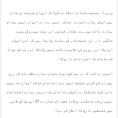
سربراہ جمعیت علمائے اسلام نے کہا کہ ایوان فروخت ہو جاتے
ہیں لیکن ہمارے لیے یہ مسئلہ نہیں ہے، اب ایوان نہیں میدان
ہمارے ہاتھ میں ہے، مقتدر قوتوں اور سول بیوروکریسی،
جاگیر دار اور صنعت کار کو بتانا چاہتا ہوں کہ اسرائیل،
امریکا اور یورپ کی غلامی سے کام نہیں چلےگا اور سب کو عوام
کے جذبات کا احترام کرنا ہوگا۔
انہوں نے کہا کہ یہ جو کچھ موم بتیاں ہمارے خلاف بات کر رہی
ہیں ان کی کوئی حیثیت نہیں ہے، دھاندلی کرکے ایوان سے ہمیں
باہر کیا جاسکتا ہے لیکن دھاندلی کے ذریعے ہمارے اجتماعات
نہیں روکے جاسکتے۔مولانا فضل الرحمان نے 27 اپریل کو لاہور
میں فلسطین مارچ کا اعلان کر دیا۔