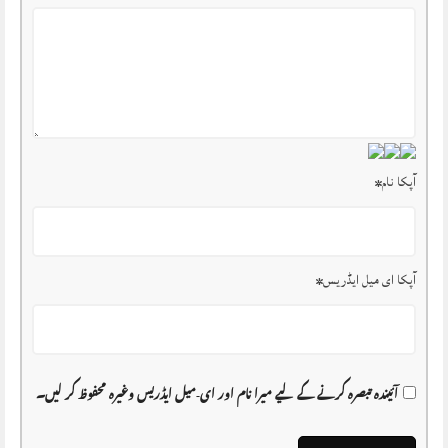
آپکا نام
*
آپکا ای میل ایڈریس
*
آئیندہ تبصرہ کرنے کے لیے میرا نام اور ای-میل ایڈریس وغیرہ محفوظ کر لیں۔