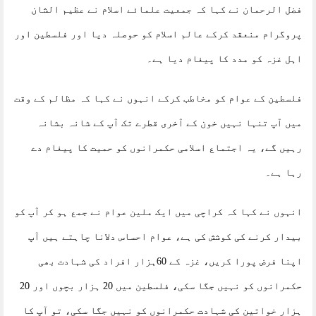
فضل الرحمان نے کہا کہ جمعیت علمائے اسلام نے عظیم الشان
پروگرام منعقد کرکے عالم اسلام کو حوصلہ دیا اور فلسطین اور
اہل غزہ کو مدد کا پیغام دیا ہے۔
فلسطین کے عوام کو مخاطب کرکے انہوں نے کہا کہ مظالم کے وقت
میں آپ تنہا نہیں خون کے آخری قطرے تک آپ کے شانہ بشانہ
رہیں گے، یہ اجتماع اسلامی حکمرانوں کو حمیت کا پیغام دے
رہا ہے۔
انہوں نے کہا کہ کراچی میں ایک ملین عوام نے جمع ہو کر آپ کو
بیدار کرنے کی کوشش کی ہے، عوام احساس دلانا چاہتے ہیں آپ
اپنا فرض پورا کریں، غزہ کے 60ہزار افراد کی شہادت بھی
حکمرانوں کو نہیں جگا سکی، فلسطین میں 20 ہزار بچوں اور 20
ہزار خواتین کی شہادت حکمرانوں کو نہیں جگا سکی، تو آپ کا