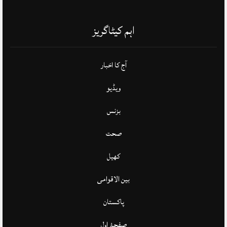
اہم کیٹاگریز
آج کا اخبار
ویڈیو
بزنس
صحت
کھیل
بین الاقوامی
پاکستان
صفحۂ اول