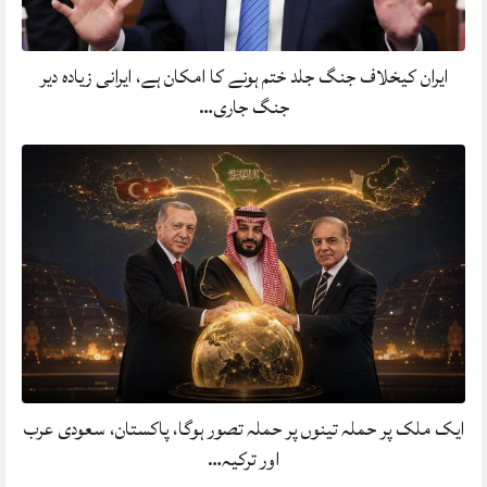
ایران کیخلاف جنگ جلد ختم ہونے کا امکان ہے، ایرانی زیادہ دیر
جنگ جاری…
ایک ملک پر حملہ تینوں پر حملہ تصور ہوگا، پاکستان، سعودی عرب
اور ترکیہ…