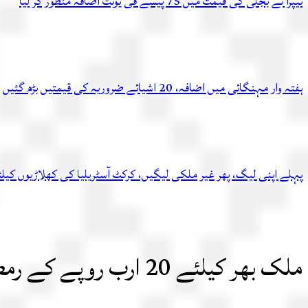
نیپرا نے بجلی کی قیمت میں 75 پیسے فی یونٹ اضافہ منظور کر لیا
ہفتہ وار مہنگائی میں اضافہ، 20 اشیائے ضروریہ کی قیمتیں بڑھ گئیں
پہلے اپنی لیگ، پھر غیر ملکی لیگیں، کرکٹ آسٹریلیا کی کھلاڑیوں کیل
ملک بھر کیلئے 20 ارب روپے کے رمضان ریلیف پیکیج کا اعلان