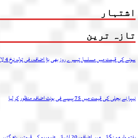
اشتہار
تازہ ترین
سونے کی قیمت میں مسلسل تیسرے روز بھی بڑا اضافہ، فی تولہ نرخ 4 لاکھ 54 ہزار 336 روپے تک پہنچ گئے
نیپرا نے بجلی کی قیمت میں 75 پیسے فی یونٹ اضافہ منظور کر لیا
ہفتہ وار مہنگائی میں اضافہ، 20 اشیائے ضروریہ کی قیمتیں بڑھ گئیں