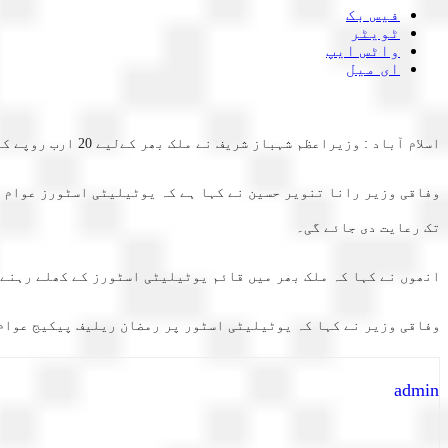
فیس بک
ٹویٹر
واٹس ایپ
ای میل
اسلام آباد : وزیراعظم شہباز شریف نے ملک بھر کےلیے 20 ارب روپے کے رمضان ریلیف پیکیج کا اعلان کیا ہے۔
تک رعایت دی جائے گی۔
انھوں نے کہا کہ ملک بھر میں قائم یوٹیلیٹی اسٹورز کے کھلے رہنے 
وفاقی وزیر نے کہا کہ یوٹیلیٹی اسٹور پر رمضان ریلیف پیکیج عوام
admin