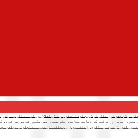
نی لیگ، پھر غیر ملکی لیگیں، کرکٹ آسٹریلیا کی کھلاڑیوں کیلئے نئی پالیسی
ا
 سعودی عرب اور ترکیہ کا دفاعی معاہدہ
بلوچستان میں سکیورٹی فورسز کی دو کارروائیاں، 12 دہشتگرد ہل
 میں امریکی سرمایہ کاری بڑھانے پر زور، پاکستان میں نئے تجارتی مواقع اجا