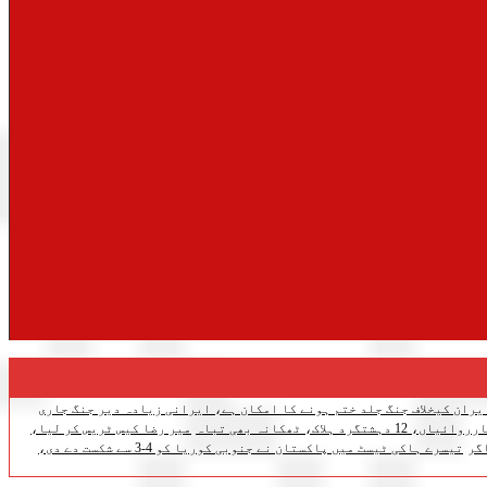
یران کیخلاف جنگ جلد ختم ہونے کا امکان ہے، ایرانی زیادہ دیر جنگ جاری
اک، ٹھکانہ بھی تباہ
میر رضا کیس ٹریس کر لیا،
گر
تیسرے ہاکی ٹیسٹ میں پاکستان نے جنوبی کوریا کو 4-3 سے شکست دے دی،