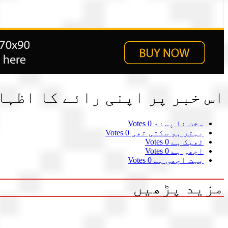
اس خبر پر اپنی رائے کا اظہا
سخت نا پسند
0 Votes
بہتر ہو سکتی تھی
0 Votes
ٹھیک ہے
0 Votes
اچھی ہے
0 Votes
بہت اچھی ہے
0 Votes
مزید پڑھیں