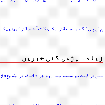
پہلے اپنی لیگ، پھر غیر ملکی لیگیں، کرکٹ آسٹریلیا کی کھلاڑیوں کیل
زیادہ پڑھی گئی خبریں
سونے کی قیمت میں مسلسل تیسرے روز بھی بڑا اضافہ، فی تولہ نرخ 4 لاکھ 54 ہزار 336 روپے تک پہنچ گئے