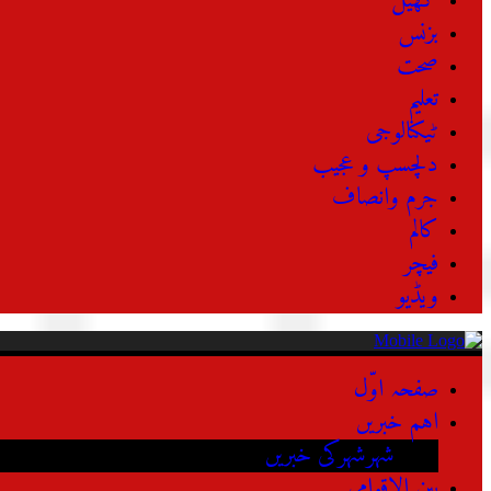
کھیل
بزنس
صحت
تعلیم
ٹیکنالوجی
دلچسپ و عجیب
جرم وانصاف
کالم
فیچر
ویڈیو
صفحہ اوّل
اہم خبریں
شہرشہرکی خبریں
بین الاقوامی