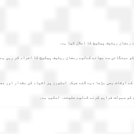
کے اوقات بھی بڑھا دیے گئے جبکہ اسٹورز پر اشیاء کی مقدار اور مع
 کو سہولت فراہم کرنے کےلیے علیحدہ اسکیم ہے۔