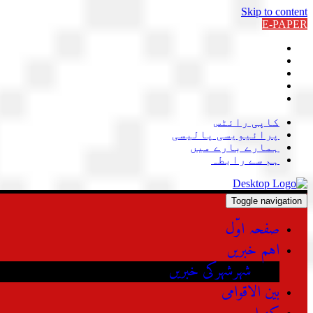
Skip to content
E-PAPER
کاپی رائٹس
پرائیویسی پالیسی
ہمارے بارے میں
ہم سے رابطہ
Toggle navigation
صفحہ اوّل
اہم خبریں
شہرشہرکی خبریں
بین الاقوامی