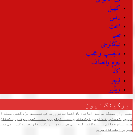
کھیل
بزنس
صحت
تعلیم
ٹیکنالوجی
دلچسپ و عجیب
جرم وانصاف
کالم
فیچر
ویڈیو
برکینگ نیوز
ہفتہ وار مہنگائی میں اضافہ، 20 اشیائے ضروریہ کی قیمتیں بڑھ گئیں
پہلے اپ
نہیں رکھ سکیں گے: ٹرمپ
ایک ملک پر حملہ تینوں پر حملہ تصور ہوگا، پاکستان،
جلد تمام حقائق سامنے لائیں گے، آئی جی سندھ
امریکی سفارتخانے کی زرعی شعبے
سیریز اپنے نام کرلی