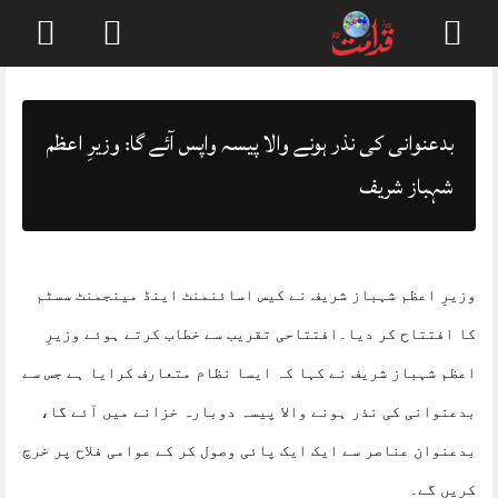
Skip
to
content
بدعنوانی کی نذر ہونے والا پیسہ واپس آئے گا: وزیرِ اعظم
شہباز شریف
وزیرِ اعظم شہباز شریف نے کیس اسائنمنٹ اینڈ مینجمنٹ سسٹم
کا افتتاح کر دیا۔افتتاحی تقریب سے خطاب کرتے ہوئے وزیرِ
اعظم شہباز شریف نے کہا کہ ایسا نظام متعارف کرایا ہے جس سے
بدعنوانی کی نذر ہونے والا پیسہ دوبارہ خزانے میں آئے گا،
بدعنوان عناصر سے ایک ایک پائی وصول کر کے عوامی فلاح پر خرچ
کریں گے۔