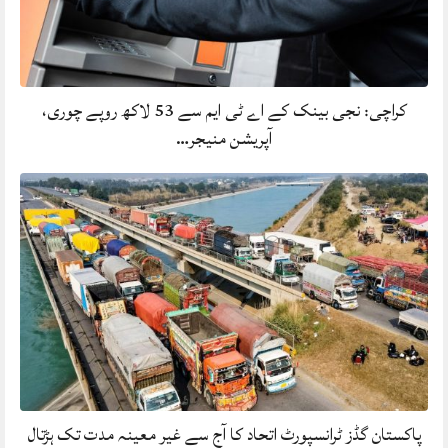
کراچی: نجی بینک کے اے ٹی ایم سے 53 لاکھ روپے چوری،
آپریشن منیجر…
پاکستان گڈز ٹرانسپورٹ اتحاد کا آج سے غیر معینہ مدت تک ہڑتال