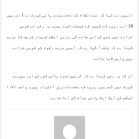
انہوں نے کہا کہ نئے نظام کے تحت سندھ ہائی کورٹ نے 1 دن میں
24 ارب روپے کے کیسز کے فیصلے کیے ہیں، یہ رقم اب قومی
خزانے میں جمع کرائی جائے گی۔وزیرِ اعظم شہباز شریف کا مزید
کہنا ہے کہ وقت آ گیا ہے کہ ایسی مزید رقوم کو قومی خزانے
میں واپس لایا جائے۔
ان کا یہ بھی کہنا ہے کہ ٹربیونلز، ہائی کورٹس اور سپریم
کورٹ میں کھربوں روپے کے مقدمات زیرِ التواء ہیں، واجب الادا
ٹیکس کی ایک ایک پائی عوام کی امانت ہے۔