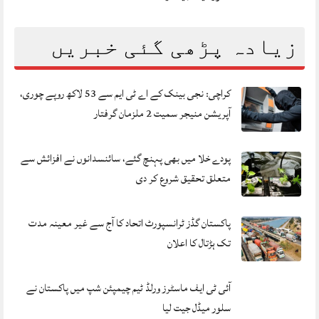
زیادہ پڑھی گئی خبریں
کراچی: نجی بینک کے اے ٹی ایم سے 53 لاکھ روپے چوری،
آپریشن منیجر سمیت 2 ملزمان گرفتار
پودے خلا میں بھی پہنچ گئے، سائنسدانوں نے افزائش سے
متعلق تحقیق شروع کر دی
پاکستان گڈز ٹرانسپورٹ اتحاد کا آج سے غیر معینہ مدت
تک ہڑتال کا اعلان
آئی ٹی ایف ماسٹرز ورلڈ ٹیم چیمپئن شپ میں پاکستان نے
سلور میڈل جیت لیا