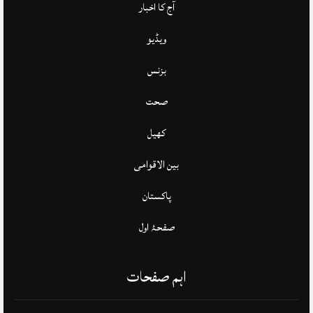
آج کا اخبار
ویڈیو
بزنس
صحت
کھیل
بین الاقوامی
پاکستان
صفحۂ اول
اہم صفحات