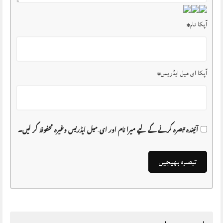
آپکا نام
*
آپکا ای میل ایڈریس
*
آئیندہ تبصرہ کرنے کے لیے میرا نام اور ای-میل ایڈریس وغیرہ محفوظ کر لیں۔