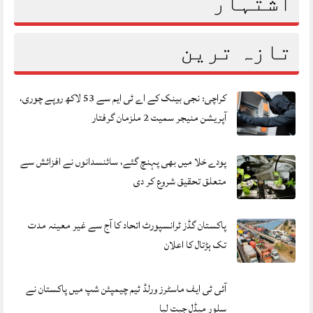
اشتہار
تازہ ترین
کراچی: نجی بینک کے اے ٹی ایم سے 53 لاکھ روپے چوری،
آپریشن منیجر سمیت 2 ملزمان گرفتار
پودے خلا میں بھی پہنچ گئے، سائنسدانوں نے افزائش سے
متعلق تحقیق شروع کر دی
پاکستان گڈز ٹرانسپورٹ اتحاد کا آج سے غیر معینہ مدت
تک ہڑتال کا اعلان
آئی ٹی ایف ماسٹرز ورلڈ ٹیم چیمپئن شپ میں پاکستان نے
سلور میڈل جیت لیا