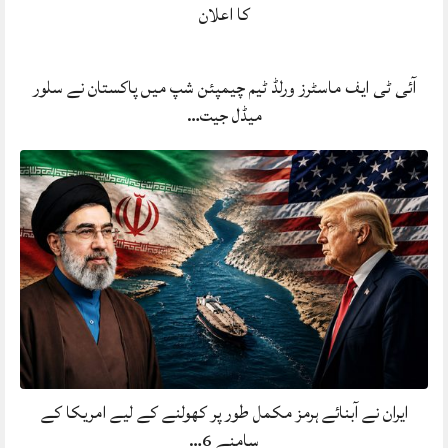
کا اعلان
آئی ٹی ایف ماسٹرز ورلڈ ٹیم چیمپئن شپ میں پاکستان نے سلور
میڈل جیت…
ایران نے آبنائے ہرمز مکمل طور پر کھولنے کے لیے امریکا کے
سامنے 6…