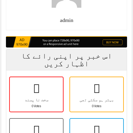
admin
اس خبر پر اپنی رائے کا
اظہار کریں
بہتر ہو سکتی تھی
سخت نا پسند
0 Votes
0 Votes