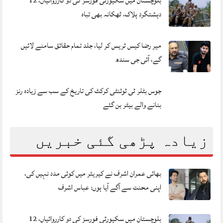
بلوچستان میں سکیورٹی فورسز کی دو کارروائیاں، 12
دہشتگرد ہلاک، ٹھکانہ بھی تباہ
میر رضا کیس ٹریس کر لیا، جلد تمام حقائق سامنے لائیں
گے، آئی جی سندھ
جوس بٹلر ٹی ٹوئنٹی کرکٹ کی تاریخ کے سب سے زیادہ رنز
بنانے والے بیٹر بن گئے
زیادہ پڑھی گئی خبریں
بھائی عمران اشرف نے کیریئر میں کوئی مدد نہیں کی،
اپنی محنت سے آگے آیا ہوں: عباس اشرف
بلوچستان میں سکیورٹی فورسز کی دو کارروائیاں، 12