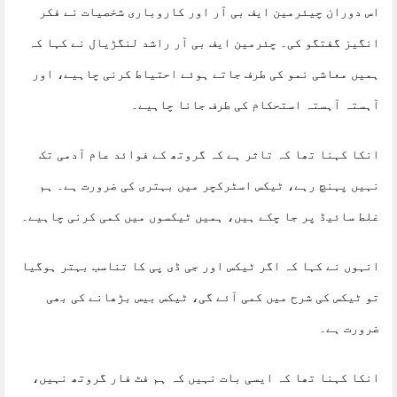
اس دوران چیئرمین ایف بی آر اور کاروباری شخصیات نے فکر
انگیز گفتگو کی۔ چئرمین ایف بی آر راشد لنگڑیال نے کہا کہ
ہمیں معاشی نمو کی طرف جاتے ہوئے احتیاط کرنی چاہیے، اور
آہستہ آہستہ استحکام کی طرف جانا چاہیے۔
انکا کہنا تھا کہ تاثر ہے کہ گروتھ کے فوائد عام آدمی تک
نہیں پہنچ رہے، ٹیکس اسٹرکچر میں بہتری کی ضرورت ہے۔ ہم
غلط سائیڈ پر جا چکے ہیں، ہمیں ٹیکسوں میں کمی کرنی چاہیے۔
انہوں نے کہا کہ اگر ٹیکس اور جی ڈی پی کا تناسب بہتر ہوگیا
تو ٹیکس کی شرح میں کمی آئے گی، ٹیکس بیس بڑھانے کی بھی
ضرورت ہے۔
انکا کہنا تھا کہ ایسی بات نہیں کہ ہم فٹ فار گروتھ نہیں،