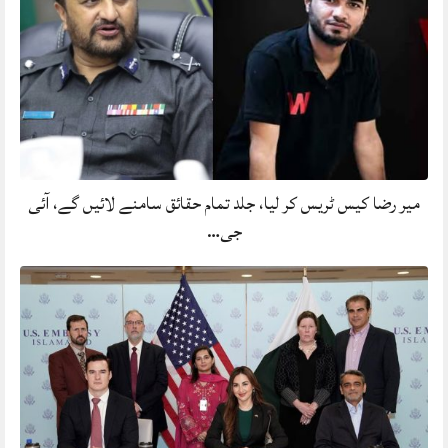
میر رضا کیس ٹریس کر لیا، جلد تمام حقائق سامنے لائیں گے، آئی
جی…