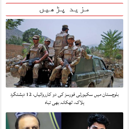
مزید پڑھیں
بلوچستان میں سکیورٹی فورسز کی دو کارروائیاں، 12 دہشتگرد
ہلاک، ٹھکانہ بھی تباہ