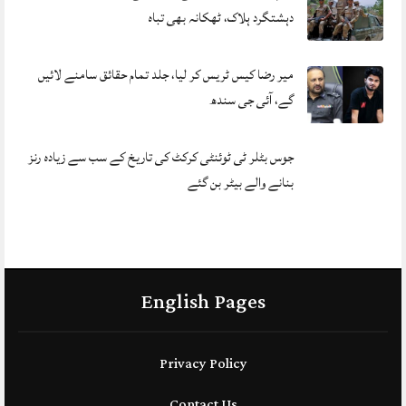
دہشتگرد ہلاک، ٹھکانہ بھی تباہ
میر رضا کیس ٹریس کر لیا، جلد تمام حقائق سامنے لائیں
گے، آئی جی سندھ
جوس بٹلر ٹی ٹوئنٹی کرکٹ کی تاریخ کے سب سے زیادہ رنز
بنانے والے بیٹر بن گئے
English Pages
Privacy Policy
Contact Us