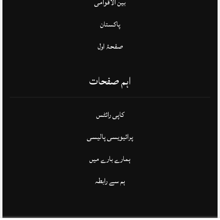
بین الاقوامی
پاکستان
صفحۂ اول
اہم صفحات
کاپی رائٹس
پرائیویسی پالیسی
ہمارے بارے میں
ہم سے رابطہ