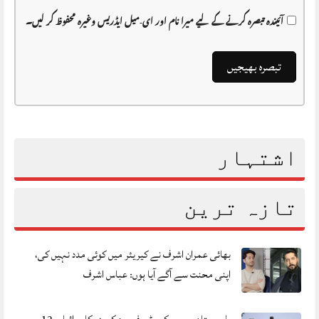
آئیندہ تبصرہ کرنے کے لیے میرا نام اور ای-میل ایڈریس وغیرہ محفوظ کر لیں۔
اشتہار
تازہ ترین
بھائی عمران اشرف نے کیریئر میں کوئی مدد نہیں کی،
اپنی محنت سے آگے آیا ہوں: عباس اشرف