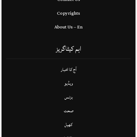
Copyrights
About Us – En
اہم کیٹاگریز
آج کا اخبار
ویڈیو
بزنس
صحت
کھیل