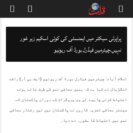
Skip
to
content
پراپرٹی سیکٹر میں ایمنسٹی کی کوئی اسکیم زیر غور
نہیں،چیئرمین فیڈرل بورڈ آف ریونیو
اسلام آباد: چیئرمین فیڈرل بورڈ آف ریونیو (ایف بی آر) راشد
لنگڑیال نے کہا ہے کہ ہمیں معاشی نمو کی طرف جاتے ہوئے
احتیاط کرنی چاہیے۔ٹی وی پروگرام کے دوران پاکستان کے
سینئر معاشی تجزیہ کاروں نے پاکستان میں تیز رفتار معاشی
نمو میں احتیاط کا مشورہ دے دیا۔