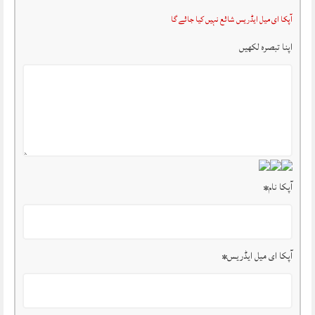
آپکا ای میل ایڈریس شائع نہیں کیا جائے گا
اپنا تبصرہ لکھیں
آپکا نام
*
آپکا ای میل ایڈریس
*