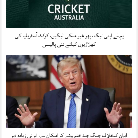
پہلے اپنی لیگ، پھر غیر ملکی لیگیں، کرکٹ آسٹریلیا کی
کھلاڑیوں کیلئے نئی پالیسی
ایران کیخلاف جنگ جلد ختم ہونے کا امکان ہے، ایرانی زیادہ دیر