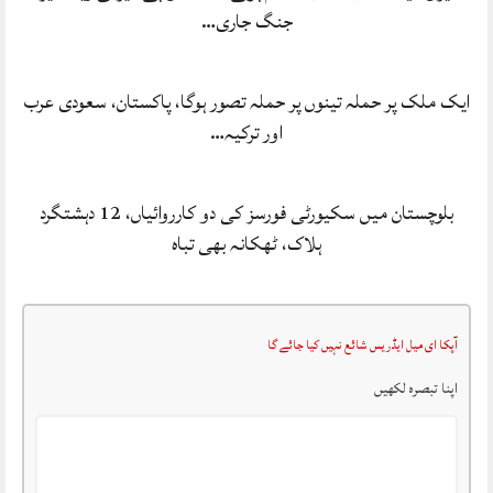
جنگ جاری…
ایک ملک پر حملہ تینوں پر حملہ تصور ہوگا، پاکستان، سعودی عرب
اور ترکیہ…
بلوچستان میں سکیورٹی فورسز کی دو کارروائیاں، 12 دہشتگرد
ہلاک، ٹھکانہ بھی تباہ
آپکا ای میل ایڈریس شائع نہیں کیا جائے گا
اپنا تبصرہ لکھیں