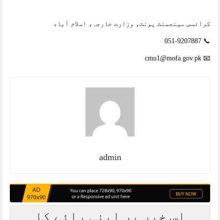
کرائسس مینجمنٹ یونٹ، وزارت خارجہ، اسلام آباد
📞 051-9207887
📧 cmu1@mofa.gov.pk
admin
اس خبر پر اپنی رائے کا