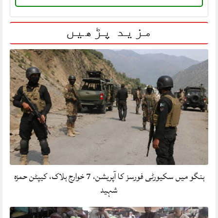
مزید پڑھیں
ہنگو میں سکیورٹی فورسز کا آپریشن، 7 خوارج ہلاک، کیپٹن حمزہ
شہید