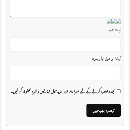
آپکا نام
*
آپکا ای میل ایڈریس
*
آئیندہ تبصرہ کرنے کے لیے میرا نام اور ای-میل ایڈریس وغیرہ محفوظ کر لیں۔