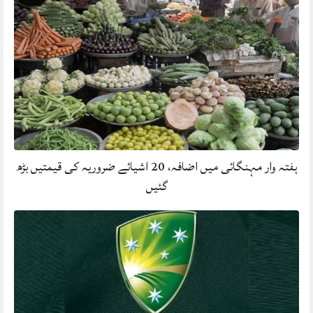
ہفتہ وار مہنگائی میں اضافہ، 20 اشیائے ضروریہ کی قیمتیں بڑھ
گئیں