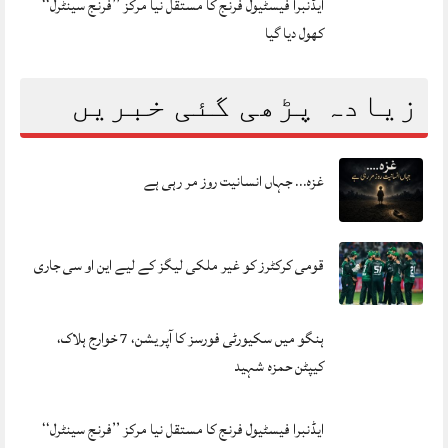
ایڈنبرا فیسٹیول فرنج کا مستقل نیا مرکز ’’فرنج سینٹرل‘‘
کھول دیا گیا
زیادہ پڑھی گئی خبریں
غزہ… جہاں انسانیت روز مر رہی ہے
قومی کرکٹرز کو غیر ملکی لیگز کے لیے این او سی جاری
ہنگو میں سکیورٹی فورسز کا آپریشن، 7 خوارج ہلاک،
کیپٹن حمزہ شہید
ایڈنبرا فیسٹیول فرنج کا مستقل نیا مرکز ’’فرنج سینٹرل‘‘