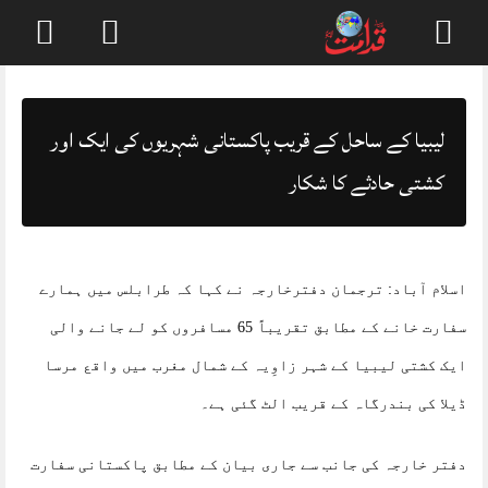
Skip
to
content
لیبیا کے ساحل کے قریب پاکستانی شہریوں کی ایک اور
کشتی حادثے کا شکار
اسلام آباد: ترجمان دفترخارجہ نے کہا کہ طرابلس میں ہمارے
سفارت خانے کے مطابق تقریباً 65 مسافروں کو لے جانے والی
ایک کشتی لیبیا کے شہر زاوِیہ کے شمال مغرب میں واقع مرسا
ڈیلا کی بندرگاہ کے قریب الٹ گئی ہے۔
دفتر خارجہ کی جانب سے جاری بیان کے مطابق پاکستانی سفارت