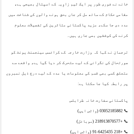
خانے نے فوری طور پر ایک ٹیم زاوِیہ کے اسپتال بھیجی ہے،
مقامی حکام کے ساتھ مل کر جاں بحق ہونے والوں کی شناخت میں
مدد دی جا سکے، مزید پاکستانی متاثرین کی تفصیلات معلوم
کرنے کی کوششیں بھی جاری ہیں۔
ترجمان نے کہا کہ وزارت خارجہ کے کرائسس مینجمنٹ یونٹ کو
صورتحال کی نگرانی کے لیے متحرک کر دیا گیا ہے، واقعے سے
متعلق کسی بھی قسم کی معلومات یا مدد کے لیے درج ذیل نمبروں
پر رابطہ کیا جا سکتا ہے:
پاکستانی سفارت خانہ طرابلس
📞 03052185882 (واٹس ایپ)
📞 +218913870577 (موبائل)
📞 +218 91-6425435 (واٹس ایپ)