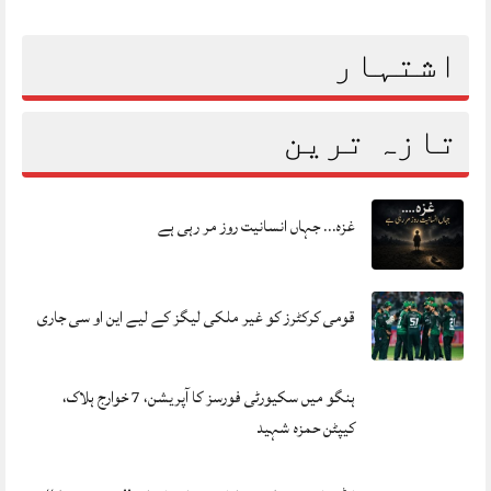
اشتہار
تازہ ترین
غزہ… جہاں انسانیت روز مر رہی ہے
قومی کرکٹرز کو غیر ملکی لیگز کے لیے این او سی جاری
ہنگو میں سکیورٹی فورسز کا آپریشن، 7 خوارج ہلاک،
کیپٹن حمزہ شہید