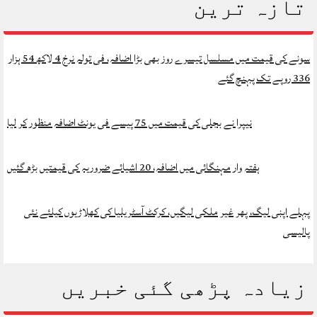
تازہ ترین
سونے کی قیمت میں مسلسل تیسرے روز بھی بڑا اضافہ، فی تولہ نرخ 4 لاکھ 54 ہزار
336 روپے تک پہنچ گئے
نیپرا نے بجلی کی قیمت میں 75 پیسے فی یونٹ اضافہ منظور کر لیا
ہفتہ وار مہنگائی میں اضافہ، 20 اشیائے ضروریہ کی قیمتیں بڑھ گئیں
پہلے اپنی لیگ، پھر غیر ملکی لیگیں، کرکٹ آسٹریلیا کی کھلاڑیوں کیلئے نئی
پالیسی
زیادہ پڑھی گئی خبریں