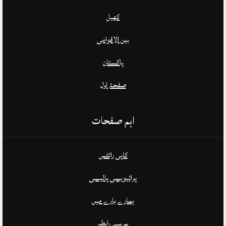
کھیل
بین الاقوامی
پاکستان
صفحۂ اول
اہم صفحات
کاپی رائٹس
پرائیویسی پالیسی
ہمارے بارے میں
ہم سے رابطہ