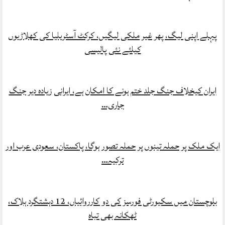
پہلے اپنی لیگ، پھر غیر ملکی لیگیں، کرکٹ آسٹریلیا کی کھلاڑیوں
کیلئے نئی پالیسی
ایران کیخلاف جنگ جلد ختم ہونے کا امکان ہے، ایرانی زیادہ دیر جنگ
جاری…
ایک ملک پر حملہ تینوں پر حملہ تصور ہوگا، پاکستان، سعودی عرب اور
ترکیہ…
بلوچستان میں سکیورٹی فورسز کی دو کارروائیاں، 12 دہشتگرد ہلاک،
ٹھکانہ بھی تباہ