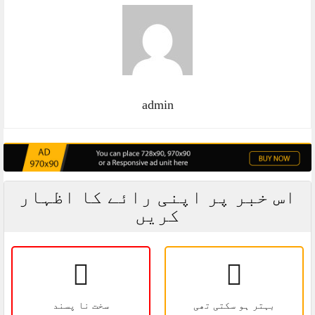
admin
اس خبر پر اپنی رائے کا اظہار
کریں
بہتر ہو سکتی تھی
سخت نا پسند