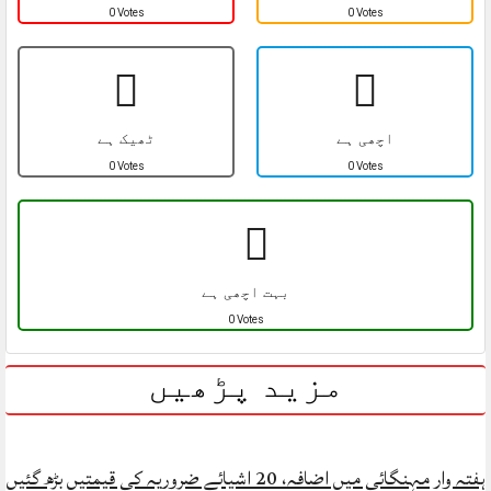
0 Votes
0 Votes
اچھی ہے
ٹھیک ہے
0 Votes
0 Votes
بہت اچھی ہے
0 Votes
مزید پڑھیں
ہفتہ وار مہنگائی میں اضافہ، 20 اشیائے ضروریہ کی قیمتیں بڑھ گئیں