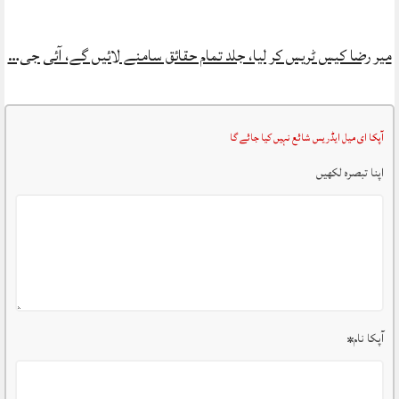
میر رضا کیس ٹریس کر لیا، جلد تمام حقائق سامنے لائیں گے، آئی جی…
آپکا ای میل ایڈریس شائع نہیں کیا جائے گا
اپنا تبصرہ لکھیں
آپکا نام
*