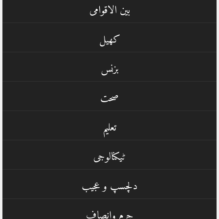
بین الاقوامی
کھیل
بزنس
صحت
تعلیم
ٹیکنالوجی
دلچسپ و عجیب
جرم وانصاف