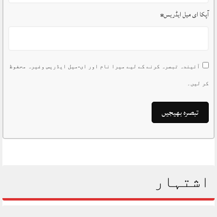
آپکا ای میل ایڈریس
*
آئیندہ تبصرہ کرنے کے لیے میرا نام اور ای-میل ایڈریس وغیرہ محفوظ
کر لیں۔
اشتہار