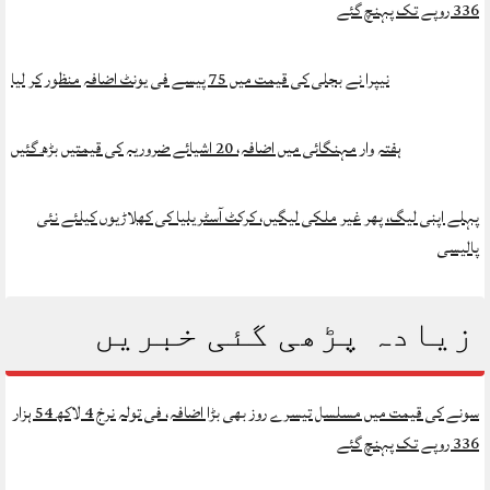
336 روپے تک پہنچ گئے
نیپرا نے بجلی کی قیمت میں 75 پیسے فی یونٹ اضافہ منظور کر لیا
ہفتہ وار مہنگائی میں اضافہ، 20 اشیائے ضروریہ کی قیمتیں بڑھ گئیں
پہلے اپنی لیگ، پھر غیر ملکی لیگیں، کرکٹ آسٹریلیا کی کھلاڑیوں کیلئے نئی
پالیسی
زیادہ پڑھی گئی خبریں
سونے کی قیمت میں مسلسل تیسرے روز بھی بڑا اضافہ، فی تولہ نرخ 4 لاکھ 54 ہزار
336 روپے تک پہنچ گئے