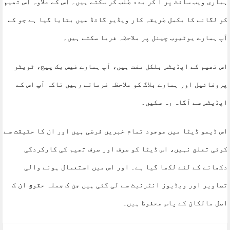
ہماری ویب سائٹ پر آ کر مدد طلب کر سکتے ہیں۔ اس کے علاوہ اس تھیم
کو لگانے کا مکمل طریقہ کار ویڈیو گائڈ میں بتایا گیا ہے جو کے
آپ ہمارے یوٹیوب چینل پر ملاحظہ فرما سکتے ہیں۔
اس تھیم کے اپڈیٹس بلکل مفت ہیں، آپ ہمارے فیس بک پیج، ٹویٹر
پروفائیل اور ہمارے بلاگ کو ملاحظہ فرماتے رہیں تاکہ آپ اس کے
اپڈیٹس سے آگاہ رہ سکیں۔
اس ڈیمو ڈیٹا میں موجود تمام خبریں فرضی ہیں اور ان کا حقیقت سے
کوئی تعلق نہیں، اس ڈیٹا کو صرف اور صرف تھیم کی کارکردگی
دکھانے کے لئے لکھا گیا ہے۔ اور اس میں استعمال ہونے والی
تصاویر اور ویڈیوز انٹرنیٹ سے لی گئی ہیں جن ک جملہ حقوق ان ک
اصل مالکان کے پاس محفوظ ہیں۔