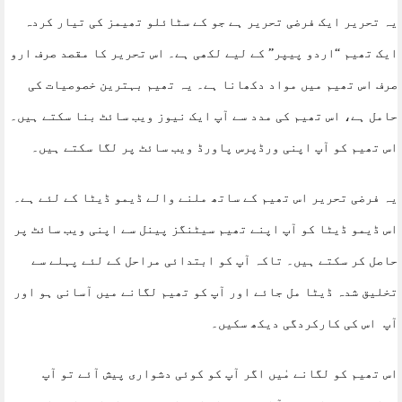
یہ تحریر ایک فرضی تحریر ہے جو کے سٹائلو تھیمز کی تیار کردہ
ایک تھیم “اردو پیپر” کے لیے لکھی ہے۔ اس تحریر کا مقصد صرف ارو
صرف اس تھیم میں مواد دکھانا ہے۔ یہ تھیم بہترین خصوصیات کی
حامل ہے، اس تھیم کی مدد سے آپ ایک نیوز ویب سائٹ بنا سکتے ہیں۔
اس تھیم کو آپ اپنی ورڈپرس پاورڈ ویب سائٹ پر لگا سکتے ہیں۔
یہ فرضی تحریر اس تھیم کے ساتھ ملنے والے ڈیمو ڈیٹا کے لئے ہے۔
اس ڈیمو ڈیٹا کو آپ اپنے تھیم سیٹنگز پینل سے اپنی ویب سائٹ پر
حاصل کر سکتے ہیں۔ تاکہ آپ کو ابتدائی مراحل کے لئے پہلے سے
تخلیق شدہ ڈیٹا مل جائے اور آپ کو تھیم لگانے میں آسانی ہو اور
آپ اس کی کارکردگی دیکھ سکیں۔
اس تھیم کو لگانے مٰیں اگر آپ کو کوئی دشواری پیش آئے تو آپ