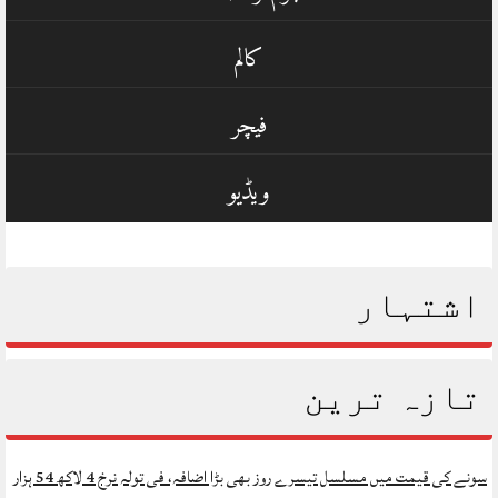
کالم
فیچر
ویڈیو
اشتہار
تازہ ترین
سونے کی قیمت میں مسلسل تیسرے روز بھی بڑا اضافہ، فی تولہ نرخ 4 لاکھ 54 ہزار