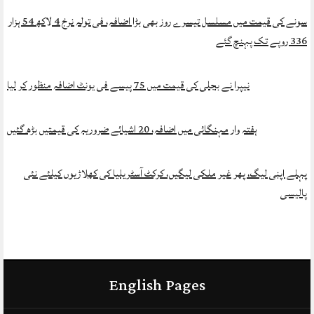
سونے کی قیمت میں مسلسل تیسرے روز بھی بڑا اضافہ، فی تولہ نرخ 4 لاکھ 54 ہزار
336 روپے تک پہنچ گئے
نیپرا نے بجلی کی قیمت میں 75 پیسے فی یونٹ اضافہ منظور کر لیا
ہفتہ وار مہنگائی میں اضافہ، 20 اشیائے ضروریہ کی قیمتیں بڑھ گئیں
پہلے اپنی لیگ، پھر غیر ملکی لیگیں، کرکٹ آسٹریلیا کی کھلاڑیوں کیلئے نئی
پالیسی
English Pages