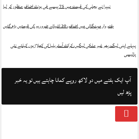
نیپرا نے بجلی کی قیمت میں 75 پیسے فی یونٹ اضافہ منظور کر لیا
ہفتہ وار مہنگائی میں اضافہ، 20 اشیائے ضروریہ کی قیمتیں بڑھ گئیں
پہلے اپنی لیگ، پھر غیر ملکی لیگیں، کرکٹ آسٹریلیا کی کھلاڑیوں کیلئے نئی
پالیسی
آپ ایک ہفتے میں دو لاکھ روپے کمانا چاہتے ہیں تو یہ خبر
پڑھ لیں