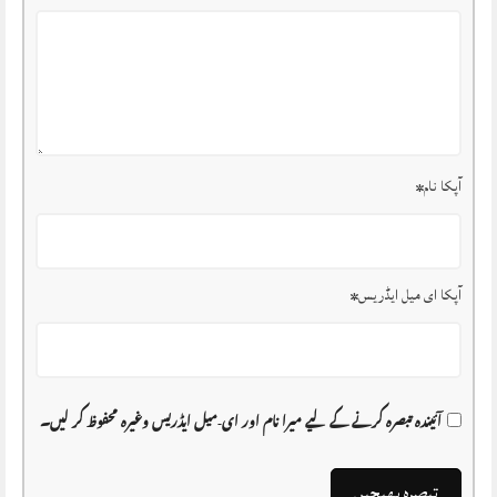
آپکا نام
*
آپکا ای میل ایڈریس
*
آئیندہ تبصرہ کرنے کے لیے میرا نام اور ای-میل ایڈریس وغیرہ محفوظ کر لیں۔