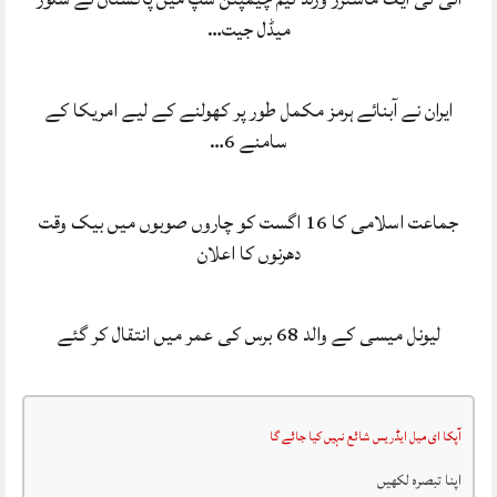
میڈل جیت…
ایران نے آبنائے ہرمز مکمل طور پر کھولنے کے لیے امریکا کے
سامنے 6…
جماعت اسلامی کا 16 اگست کو چاروں صوبوں میں بیک وقت
دھرنوں کا اعلان
لیونل میسی کے والد 68 برس کی عمر میں انتقال کر گئے
آپکا ای میل ایڈریس شائع نہیں کیا جائے گا
اپنا تبصرہ لکھیں