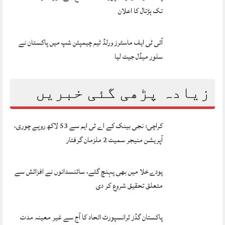
تک ہڑتال کا اعلان
آئی ٹی ایف ماسٹرز ورلڈ ٹیم چیمپئن شپ میں پاکستان نے
سلور میڈل جیت لیا
زیادہ پڑھی گئی خبریں
کراچی: نجی بینک کے اے ٹی ایم سے 53 لاکھ روپے چوری،
آپریشن منیجر سمیت 2 ملزمان گرفتار
پودے خلا میں بھی پہنچ گئے، سائنسدانوں نے افزائش سے
متعلق تحقیق شروع کر دی
پاکستان گڈز ٹرانسپورٹ اتحاد کا آج سے غیر معینہ مدت