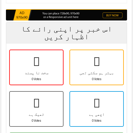
اس خبر پر اپنی رائے کا
اظہار کریں
بہتر ہو سکتی تھی
سخت نا پسند
0 Votes
0 Votes
اچھی ہے
ٹھیک ہے
0 Votes
0 Votes