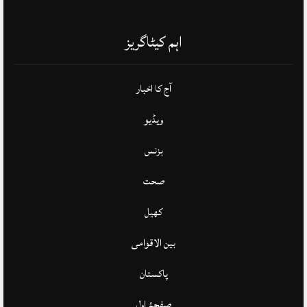
اہم کیٹاگریز
آج کا اخبار
ویڈیو
بزنس
صحت
کھیل
بین الاقوامی
پاکستان
صفحۂ اول