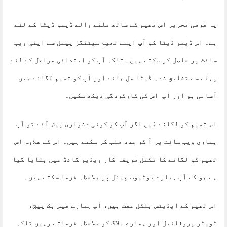
یہ فرضی تحریر اس تھیم کے ساتھ ملنے والے ڈیمو ڈیٹا کے لئے
ہے۔ اس ڈیمو ڈیٹا کو آپ اپنے تھیم سیٹنگز پینل سے اپنی ویب
سائٹ پر حاصل کر سکتے ہیں۔ تاکہ آپ کو ابتدائی مراحل کے لئے
پہلے سے تخلیق شدہ ڈیٹا مل جائے اور آپ کو تھیم لگانے میں
آسانی ہو اور آپ اس کی کارکردگی دیکھ سکیں۔
اس تھیم کو لگانے مٰیں اگر آپ کو کوئی دشواری پیش آئے تو آپ
ہماری ویب سائٹ پر آ کر مدد طلب کر سکتے ہیں۔ اس کے علاوہ اس
تھیم کو لگانے کا مکمل طریقہ کار ویڈیو گائڈ میں بتایا گیا
ہے جو کے آپ ہمارے یوٹیوب چینل پر ملاحظہ فرما سکتے ہیں۔
اس تھیم کے اپڈیٹس بلکل مفت ہیں، آپ ہمارے فیس بک پیج،
ٹویٹر پروفائیل اور ہمارے بلاگ کو ملاحظہ فرماتے رہیں تاکہ