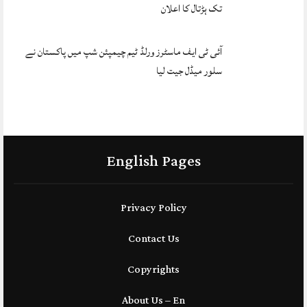
تک ہڑتال کا اعلان
آئی ٹی ایف ماسٹرز ورلڈ ٹیم چیمپئن شپ میں پاکستان نے
سلور میڈل جیت لیا
English Pages
Privacy Policy
Contact Us
Copyrights
About Us – En