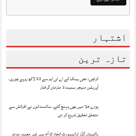
اشتہار
تازہ ترین
کراچی: نجی بینک کے اے ٹی ایم سے 53 لاکھ روپے چوری،
آپریشن منیجر سمیت 2 ملزمان گرفتار
پودے خلا میں بھی پہنچ گئے، سائنسدانوں نے افزائش سے
متعلق تحقیق شروع کر دی
پاکستان گڈز ٹرانسپورٹ اتحاد کا آج سے غیر معینہ مدت