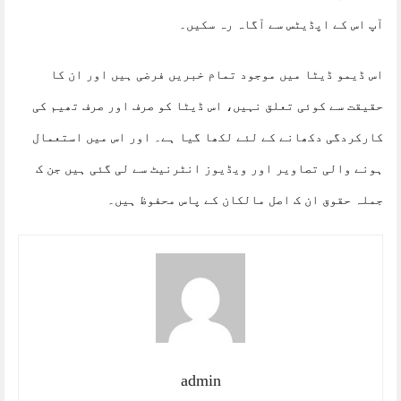
آپ اس کے اپڈیٹس سے آگاہ رہ سکیں۔
اس ڈیمو ڈیٹا میں موجود تمام خبریں فرضی ہیں اور ان کا
حقیقت سے کوئی تعلق نہیں، اس ڈیٹا کو صرف اور صرف تھیم کی
کارکردگی دکھانے کے لئے لکھا گیا ہے۔ اور اس میں استعمال
ہونے والی تصاویر اور ویڈیوز انٹرنیٹ سے لی گئی ہیں جن ک
جملہ حقوق ان ک اصل مالکان کے پاس محفوظ ہیں۔
admin