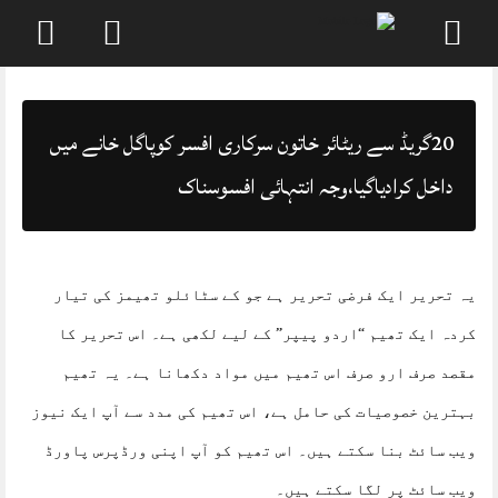
Skip
to
content
20گریڈ سے ریٹائر خاتون سرکاری افسر کوپاگل خانے میں
داخل کرادیاگیا،وجہ انتہائی افسوسناک
یہ تحریر ایک فرضی تحریر ہے جو کے سٹائلو تھیمز کی تیار
کردہ ایک تھیم “اردو پیپر” کے لیے لکھی ہے۔ اس تحریر کا
مقصد صرف ارو صرف اس تھیم میں مواد دکھانا ہے۔ یہ تھیم
بہترین خصوصیات کی حامل ہے، اس تھیم کی مدد سے آپ ایک نیوز
ویب سائٹ بنا سکتے ہیں۔ اس تھیم کو آپ اپنی ورڈپرس پاورڈ
ویب سائٹ پر لگا سکتے ہیں۔