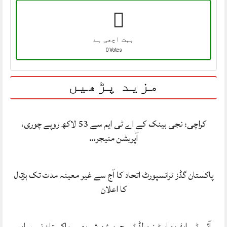
بہت اچھی ہے
0 Votes
مزید پڑھیں
کراچی: نجی بینک کے اے ٹی ایم سے 53 لاکھ روپے چوری،
آپریشن منیجر…
پاکستان گڈز ٹرانسپورٹ اتحاد کا آج سے غیر معینہ مدت تک ہڑتال
کا اعلان
آئی ٹی ایف ماسٹرز ورلڈ ٹیم چیمپئن شپ میں پاکستان نے سلور