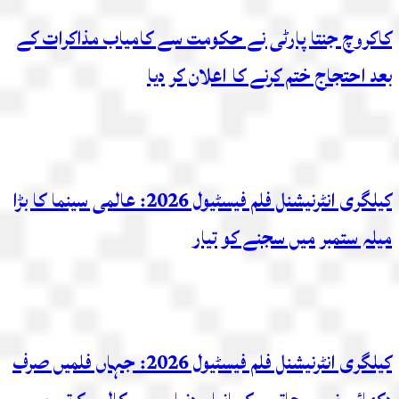
کاکروچ جنتا پارٹی نے حکومت سے کامیاب مذاکرات کے
بعد احتجاج ختم کرنے کا اعلان کر دیا
کیلگری انٹرنیشنل فلم فیسٹیول 2026: عالمی سینما کا بڑا
میلہ ستمبر میں سجنے کو تیار
کیلگری انٹرنیشنل فلم فیسٹیول 2026: جہاں فلمیں صرف