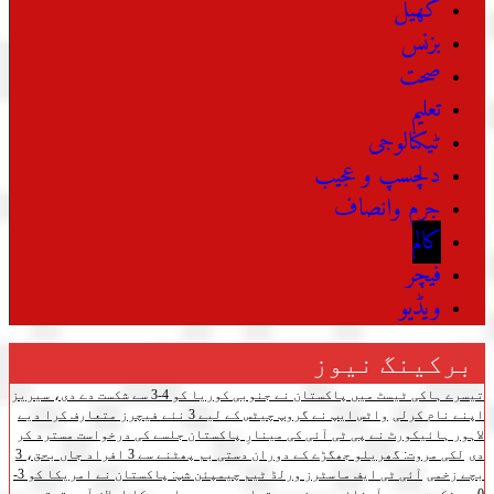
کھیل
بزنس
صحت
تعلیم
ٹیکنالوجی
دلچسپ و عجیب
جرم وانصاف
کالم
فیچر
ویڈیو
برکینگ نیوز
تیسرے ہاکی ٹیسٹ میں پاکستان نے جنوبی کوریا کو 4-3 سے شکست دے دی، سیریز
اپنے نام کرلی
واٹس ایپ نے گروپ چیٹس کے لیے 3 نئے فیچرز متعارف کرا دیے
لاہور ہائیکورٹ نے پی ٹی آئی کی مینارِ پاکستان جلسے کی درخواست مسترد کر
دی
لکی مروت: گھریلو جھگڑے کے دوران دستی بم پھٹنے سے 3 افراد جاں بحق، 3
بچے زخمی
آئی ٹی ایف ماسٹرز ورلڈ ٹیم چیمپئن شپ: پاکستان نے امریکا کو 3-