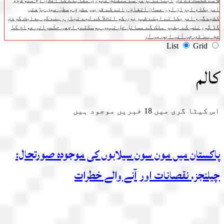
0 سے شکست دے دی
آبنائے ہرمز سے متعلق عبوری معاہدے کا اعلان آج متوقع،
امریکا، ایران اور عمان اتفاق رائے کے قریب
مشرقِ وسطیٰ میں بڑھتی
کشیدگی، امریکا نے اپنے شہریوں کو انخلا کے لیے تیار رہنے کی ہدایت کردی
گڈ گورننس کے بغیر ملک کے مسائل حل نہیں ہوسکتے، اچھی حکمرانی عوام کا
حق ہے: ڈی جی آئی ایس پی آر
List
Grid
کالم
اس کیٹا گری میں
18
خبریں موجود ہیں
پاکستان میں مون سون سیلابوں کی موجودہ صورتحال:
چیلنجز، نقصانات اور آنے والے خطرات