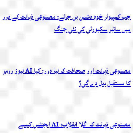
جب کمپیوٹر خود دشمن بن جائے: مصنوعی ذہانت کے دور
میں سائبر سکیورٹی کی نئی جنگ
مصنوعی ذہانت اور صحافت کا نیا دور: کیا AI نیوز رومز
کا مستقبل بدل دے گی؟
مصنوعی ذہانت کا اگلا انقلاب: AI ایجنٹس کیسے