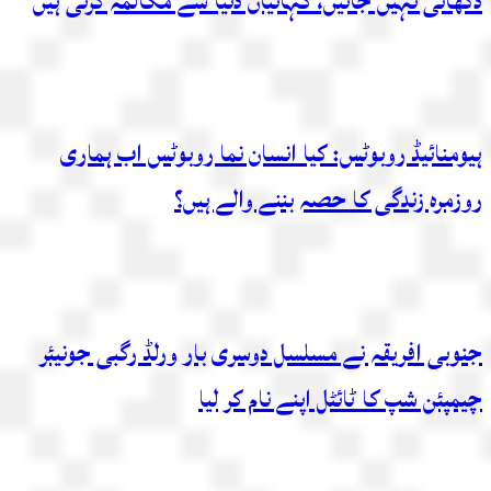
دکھائی نہیں جاتیں، کہانیاں دنیا سے مکالمہ کرتی ہیں
ہیومنائیڈ روبوٹس: کیا انسان نما روبوٹس اب ہماری
روزمرہ زندگی کا حصہ بننے والے ہیں؟
جنوبی افریقہ نے مسلسل دوسری بار ورلڈ رگبی جونیئر
چیمپئن شپ کا ٹائٹل اپنے نام کر لیا