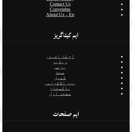
Contact Us
Copyrights
About Us – En
اہم کیٹاگریز
آج کا اخبار
ویڈیو
بزنس
صحت
کھیل
بین الاقوامی
پاکستان
صفحۂ اول
اہم صفحات