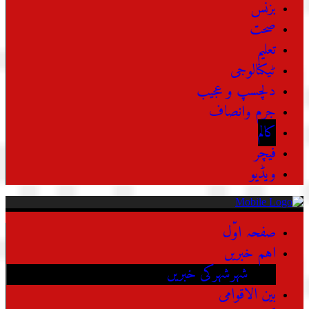
بزنس
صحت
تعلیم
ٹیکنالوجی
دلچسپ و عجیب
جرم وانصاف
کالم
فیچر
ویڈیو
صفحہ اوّل
اہم خبریں
شہرشہرکی خبریں
بین الاقوامی