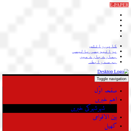
Skip
E-PAPER
to
content
کاپی رائٹس
پرائیویسی پالیسی
ہمارے بارے میں
ہم سے رابطہ
Toggle navigation
صفحہ اوّل
اہم خبریں
شہرشہرکی خبریں
بین الاقوامی
کھیل