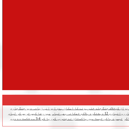
یران کیخلاف جنگ جلد ختم ہونے کا امکان ہے، ایرانی زیادہ دیر جنگ جاری
اک، ٹھکانہ بھی تباہ
میر رضا کیس ٹریس کر لیا،
گر
تیسرے ہاکی ٹیسٹ میں پاکستان نے جنوبی کوریا کو 4-3 سے شکست دے دی،