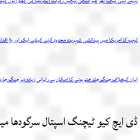
پہلے اپنی لیگ، پھر غیر ملکی لیگیں، کرکٹ آسٹریلیا کی کھلاڑیوں کیل
ٹرمپ کا امریکا میں پیدائشی شہریت محدود کرنے کیلئے ایک اور بڑا اقدام
ایران کیخلاف جنگ جلد ختم ہونے کا امکان ہے، ایرانی زیادہ دیر جنگ ج
ڈی ایچ کیو ٹیچنگ اسپتال سرگودھا م