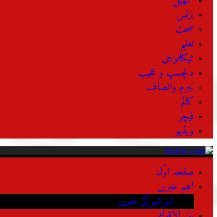
کھیل
بزنس
صحت
تعلیم
ٹیکنالوجی
دلچسپ و عجیب
جرم وانصاف
کالم
فیچر
ویڈیو
صفحہ اوّل
اہم خبریں
شہرشہرکی خبریں
بین الاقوامی