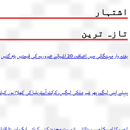
اشتہار
تازہ ترین
ہفتہ وار مہنگائی میں اضافہ، 20 اشیائے ضروریہ کی قیمتیں بڑھ گئیں
پہلے اپنی لیگ، پھر غیر ملکی لیگیں، کرکٹ آسٹریلیا کی کھلاڑیوں کیل
ٹرمپ کا امریکا میں پیدائشی شہریت محدود کرنے کیلئے ایک اور بڑا اقدام