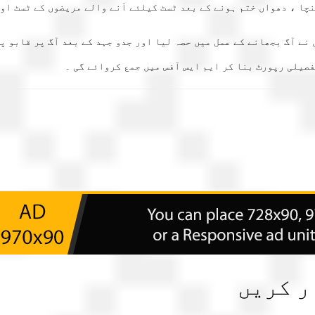
چا ، دھواں ختم ہونے کے بعد ٹسٹ کیلئے آنے والے مریضوں کے ٹسٹ اور
 آگ بجھانے کے عمل میں حصہ لیا اور جدو جہد کے بعد آگ پر قابو پا 
صیلی رپورٹ بنا کر ایم ایس آفس میں جمع کروائے گی ۔
ر کریں