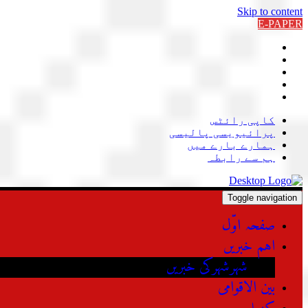
Skip to content
E-PAPER
کاپی رائٹس
پرائیویسی پالیسی
ہمارے بارے میں
ہم سے رابطہ
Toggle navigation
صفحہ اوّل
اہم خبریں
شہرشہرکی خبریں
بین الاقوامی