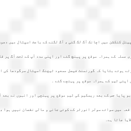
ل کنکشن میں اچانک آگ لگ گئی ، آگ لگنے کے باعث اسپتال میں دھوں 
 عملہ کے ہمراہ موقع پر پہنچ گئے اور اپنی مدد آپ کے تحت آگ پر قا
تے ہوئے بتایا کہ گورنمنٹ فیصل مسعود ٹیچنگ اسپتال سرگودھا کی او
 اپنی ٹیم کے ہمراہ موقع پر پہنچے گئے ۔
قابو پایا جس کے بعد ریسکیو کی ٹیم موقع پر پہنچی اور انہوں نے بعد 
قعہ میں سوائے سولر انورٹر کے کوئی جانی و مالی نقصان نہیں ہوا ، ا
ایا جاتا ہے۔