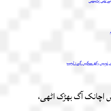
ئے نئی پالیسی
اری نہیں رکھ سکیں گے: ٹرمپ
یں اچانک آگ بھڑک اٹھی،