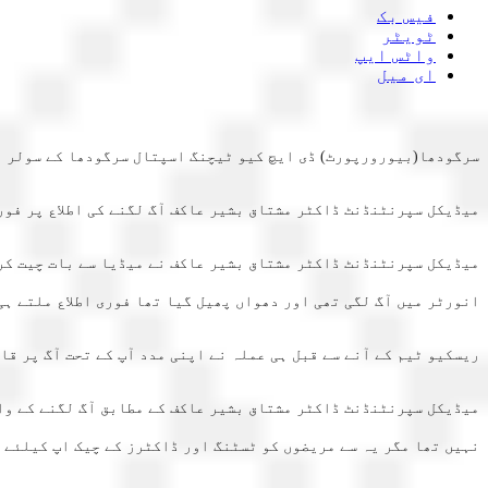
فیس بک
ٹویٹر
واٹس ایپ
ای میل
سرگودھا(بیورورپورٹ) ڈی ایچ کیو ٹیچنگ اسپتال سرگودھا کے سولر پین
میڈیکل سپرنٹنڈنٹ ڈاکٹر مشتاق بشیر عاکف آگ لگنے کی اطلاع پر فوری
میڈیکل سپرنٹنڈنٹ ڈاکٹر مشتاق بشیر عاکف نے میڈیا سے بات چیت کر
انورٹر میں آگ لگی تھی اور دھواں پھیل گیا تھا فوری اطلاع ملتے ہی
ریسکیو ٹیم کے آنے سے قبل ہی عملہ نے اپنی مدد آپ کے تحت آگ پر 
میڈیکل سپرنٹنڈنٹ ڈاکٹر مشتاق بشیر عاکف کے مطابق آگ لگنے کے وا
نہیں تھا مگر یہ سے مریضوں کو ٹسٹنگ اور ڈاکٹرز کے چیک اپ کیلئے ل