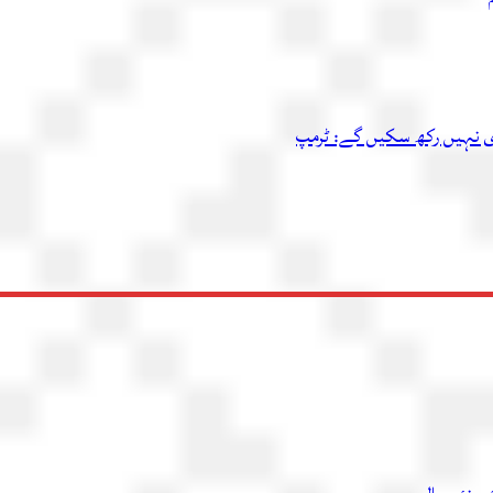
اری نہیں رکھ سکیں گے: ٹرمپ