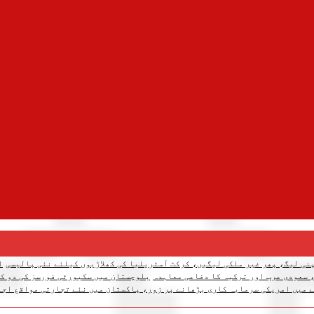
نی لیگ، پھر غیر ملکی لیگیں، کرکٹ آسٹریلیا کی کھلاڑیوں کیلئے نئی پالیسی
ا
 سعودی عرب اور ترکیہ کا دفاعی معاہدہ
بلوچستان میں سکیورٹی فورسز کی دو کارروائیاں، 12 دہشتگرد ہل
 میں امریکی سرمایہ کاری بڑھانے پر زور، پاکستان میں نئے تجارتی مواقع اجا