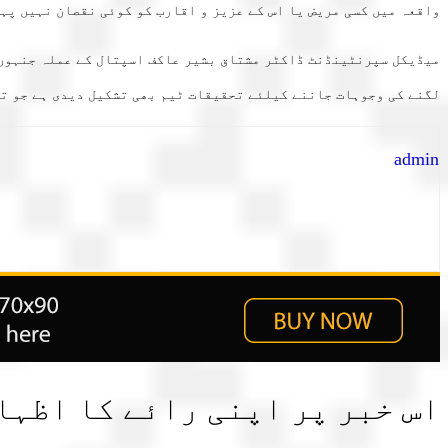
واقعہ میں کسی مریض یا اس کے عزیز و اقارب کو کوئی نقصان نہیں پہن
میڈیکل سپرنٹینڈنٹ ڈاکٹر مشتاق بشیر عاکف اسپتال کے عملہ جنہوں نے
لگنے کی وجوہات جاننے کیلئے تحقیقات ٹیم بھی تشکیل دیدی ہے جو تف
admin
اس خبر پر اپنی رائے کا اظہا