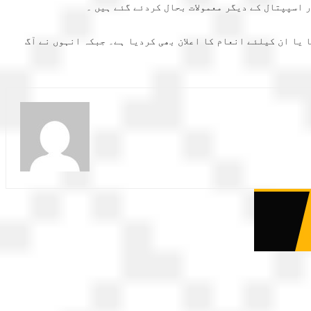
 اسپپتال کے دیگر معمولات بحال کردئے گئے ہیں ۔
یا ان کیلئے انعام کا اعلان بھی کردیا ہے۔ جبکہ انہوں نے آگ