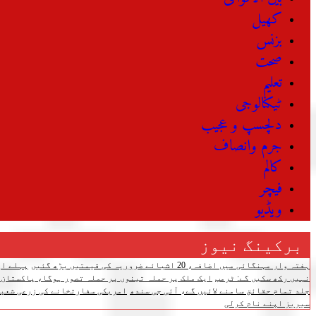
کھیل
بزنس
صحت
تعلیم
ٹیکنالوجی
دلچسپ و عجیب
جرم وانصاف
کالم
فیچر
ویڈیو
برکینگ نیوز
ہفتہ وار مہنگائی میں اضافہ، 20 اشیائے ضروریہ کی قیمتیں بڑھ گئیں
پہلے اپ
نہیں رکھ سکیں گے: ٹرمپ
ایک ملک پر حملہ تینوں پر حملہ تصور ہوگا، پاکستان،
جلد تمام حقائق سامنے لائیں گے، آئی جی سندھ
امریکی سفارتخانے کی زرعی شعبے
سیریز اپنے نام کرلی