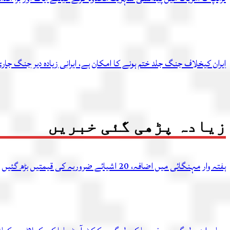
ایران کیخلاف جنگ جلد ختم ہونے کا امکان ہے، ایرانی زیادہ دیر جنگ ج
زیادہ پڑھی گئی خبریں
ہفتہ وار مہنگائی میں اضافہ، 20 اشیائے ضروریہ کی قیمتیں بڑھ گئیں