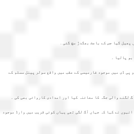
پھیل گیا جس کے باعث بھگدڑ مچ گئی .
بو پالیا ۔
 پی ڈی میں موجود فارمیسی کے عقب میں واقع سولر پینل سسٹم کے
آگ لگنے والی جگہ کا معائنہ کیا اور امدادی کاروائی بھی کی ۔
نہوں نے کہا کہ جہاں آگ لگی تھی یہاں کوئی قریب میں وارڈ موجود