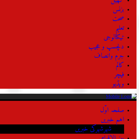
کھیل
بزنس
صحت
تعلیم
ٹیکنالوجی
دلچسپ و عجیب
جرم وانصاف
کالم
فیچر
ویڈیو
صفحہ اوّل
اہم خبریں
شہرشہرکی خبریں
بین الاقوامی