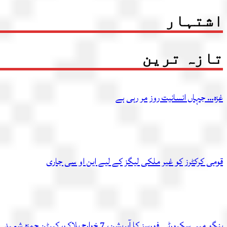
اشتہار
تازہ ترین
غزہ… جہاں انسانیت روز مر رہی ہے
قومی کرکٹرز کو غیر ملکی لیگز کے لیے این او سی جاری
ہنگو میں سکیورٹی فورسز کا آپریشن، 7 خوارج ہلاک، کیپٹن حمزہ شہید