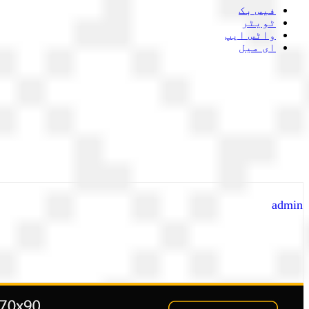
فیس بک
ٹویٹر
واٹس ایپ
ای میل
admin