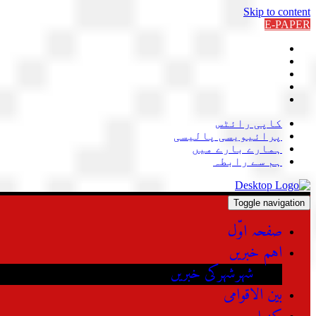
Skip to content
E-PAPER
کاپی رائٹس
پرائیویسی پالیسی
ہمارے بارے میں
ہم سے رابطہ
Toggle navigation
صفحہ اوّل
اہم خبریں
شہرشہرکی خبریں
بین الاقوامی