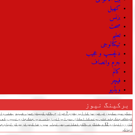
کھیل
بزنس
صحت
تعلیم
ٹیکنالوجی
دلچسپ و عجیب
جرم وانصاف
کالم
فیچر
ویڈیو
برکینگ نیوز
ہنگو میں سکیورٹی فورسز کا آپریشن، 7 خوارج ہلاک، کیپٹن حمزہ شہید
ہفتہ وار مہنگائی 
کیخلاف جنگ جلد ختم ہونے کا امکان ہے، ایرانی زیادہ دیر جنگ جاری نہیں رکھ س
کارروائیاں، 12 دہشتگرد ہلاک، ٹھکانہ بھی تباہ
میر رضا کیس ٹریس کر لیا، جل
اجاگر