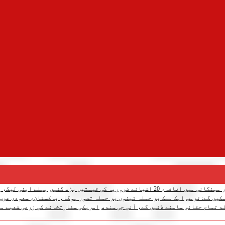
میں اضافہ، 20 اشیائے ضروریہ کی قیمتیں بڑھ گئیں
پہلے اپنی لیگ، پ
کیں گے: ٹرمپ
ایک ملک پر حملہ تینوں پر حملہ تصور ہوگا، پاکستان، سعودی عرب
د تمام حقائق سامنے لائیں گے، آئی جی سندھ
امریکی سفارتخانے کی زرعی شعبے می