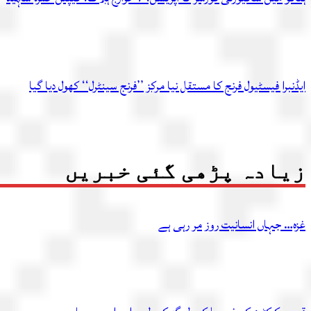
ایڈنبرا فیسٹیول فرنج کا مستقل نیا مرکز ’’فرنج سینٹرل‘‘ کھول دیا گیا
زیادہ پڑھی گئی خبریں
غزہ… جہاں انسانیت روز مر رہی ہے