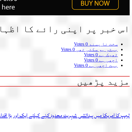
اس خبر پر اپنی رائے کا اظہا
سخت نا پسند
0 Votes
بہتر ہو سکتی تھی
0 Votes
ٹھیک ہے
0 Votes
اچھی ہے
0 Votes
بہت اچھی ہے
0 Votes
مزید پڑھیں
ٹرمپ کا امریکا میں پیدائشی شہریت محدود کرنے کیلئے ایک اور بڑا اقدام