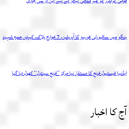
قومی کرکٹرز کو غیر ملکی لیگز کے لیے این او سی جاری
ہنگو میں سکیورٹی فورسز کا آپریشن، 7 خوارج ہلاک، کیپٹن حمزہ شہید
ایڈنبرا فیسٹیول فرنج کا مستقل نیا مرکز ’’فرنج سینٹرل‘‘ کھول دیا گیا
آج کا اخبار