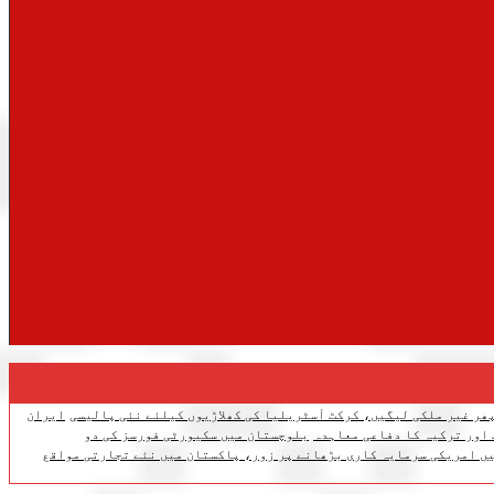
ھر غیر ملکی لیگیں، کرکٹ آسٹریلیا کی کھلاڑیوں کیلئے نئی پالیسی
ایران
 اور ترکیہ کا دفاعی معاہدہ
بلوچستان میں سکیورٹی فورسز کی دو
ں امریکی سرمایہ کاری بڑھانے پر زور، پاکستان میں نئے تجارتی مواقع