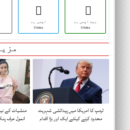
بہت اچھی ہے
اچھی ہے
0 Votes
0 Votes
مزید
ٹرمپ کا امریکا میں پیدائشی شہریت
منشیات کے نیٹ
محدود کرنے کیلئے ایک اور بڑا اقدام
انمول عرف پن