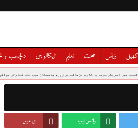
ھیل
بزنس
صحت
تعلیم
ٹیکنالوجی
دلچسپ و ع
مریکی سرمایہ کاری بڑھانے پر زور، پاکستان میں نئے تجارتی مواقع اجاگر
واٹس ایپ
ای میل