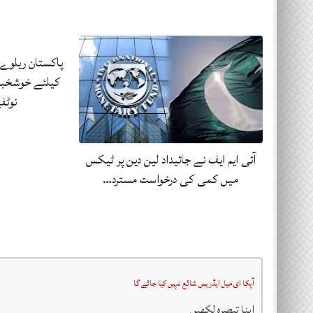
پاکستان ریلوے 
کیلئے خوشخبر
نوٹف
آئی ایم ایف نے جائیداد لین دین پر ٹیکس
میں کمی کی درخواست مسترد…
آپکا ای میل ایڈریس شائع نہیں کیا جائے گا
اپنا تبصرہ لکھیں