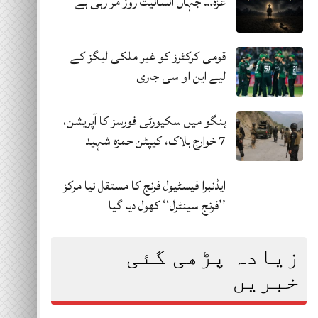
غزہ… جہاں انسانیت روز مر رہی ہے
قومی کرکٹرز کو غیر ملکی لیگز کے
لیے این او سی جاری
ہنگو میں سکیورٹی فورسز کا آپریشن،
7 خوارج ہلاک، کیپٹن حمزہ شہید
ایڈنبرا فیسٹیول فرنج کا مستقل نیا مرکز
’’فرنج سینٹرل‘‘ کھول دیا گیا
زیادہ پڑھی گئی
خبریں