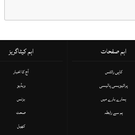
اہم صفحات
اہم کیٹاگریز
کاپی رائٹس
آج کا اخبار
پرائیویسی پالیسی
ویڈیو
ہمارے بارے میں
بزنس
ہم سے رابطہ
صحت
کھیل