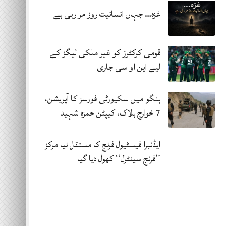
غزہ… جہاں انسانیت روز مر رہی ہے
قومی کرکٹرز کو غیر ملکی لیگز کے
لیے این او سی جاری
ہنگو میں سکیورٹی فورسز کا آپریشن،
7 خوارج ہلاک، کیپٹن حمزہ شہید
ایڈنبرا فیسٹیول فرنج کا مستقل نیا مرکز
’’فرنج سینٹرل‘‘ کھول دیا گیا