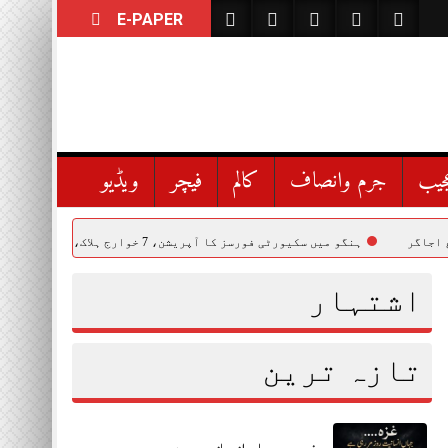
E-PAPER
جیب
جرم وانصاف
کالم
فیچر
ویڈیو
ہنگو میں سکیورٹی فورسز کا آپریشن، 7 خوارج ہلاک، کیپٹن حمزہ شہید
اشتہار
تازہ ترین