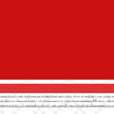
میر رضا کیس ٹریس کر لیا، جلد تمام حقائق سامنے لائیں گے، آئی جی سندھ
 سیریز اپنے نام کرلی
واٹس ایپ نے گروپ چیٹس کے لیے 3 نئے فیچرز متعار
د جاں بحق، 3 بچے زخمی
آئی ٹی ایف ماسٹرز ورلڈ ٹیم چیمپئن شپ: پاکس