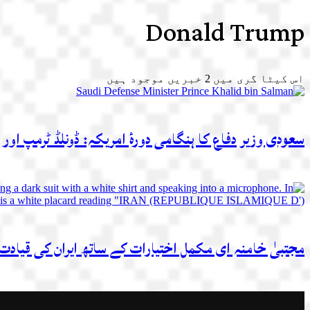
Donald Trump
اس کیٹا گری میں
2
خبریں موجود ہیں
سعودی وزیر دفاع کا ہنگامی دورۂ امریکہ: ڈونلڈ ٹرمپ اور
مجتبیٰ خامنہ ای مکمل اختیارات کے ساتھ ایران کی قیادت 