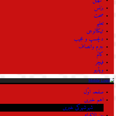
کھیل
بزنس
صحت
تعلیم
ٹیکنالوجی
دلچسپ و عجیب
جرم وانصاف
کالم
فیچر
ویڈیو
صفحہ اوّل
اہم خبریں
شہرشہرکی خبریں
بین الاقوامی