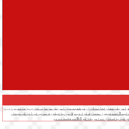
امریکی سفارتخانے کی زرعی شعبے میں امریکی سرمایہ کاری بڑھانے پر زور،
ف کرا دیے
لاہور ہائیکورٹ نے پی ٹی آئی کی مینارِ
تان نے امریکا کو 3-0 سے شکست دے دی