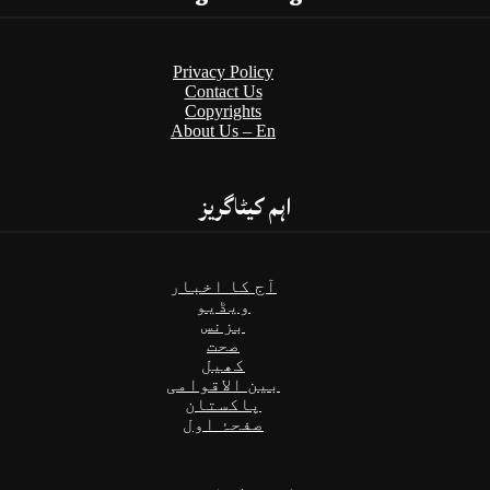
Privacy Policy
Contact Us
Copyrights
About Us – En
اہم کیٹاگریز
آج کا اخبار
ویڈیو
بزنس
صحت
کھیل
بین الاقوامی
پاکستان
صفحۂ اول