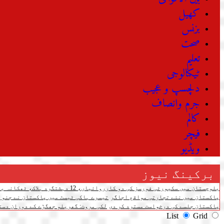
کھیل
بزنس
صحت
تعلیم
ٹیکنالوجی
دلچسپ و عجیب
جرم وانصاف
کالم
فیچر
ویڈیو
برکینگ نیوز
بلوچستان میں سکیورٹی فورسز کی دو کارروائیاں، 12 دہشتگرد ہلاک، ٹھکانہ بھی تباہ
پاکستان میں نئے تجارتی مواقع اجاگر
تیسرے ہاکی ٹیسٹ میں پاکستان نے جنوبی کوریا کو 4-3 سے شکست دے دی،
پاکستان جلسے کی درخواست مسترد کر دی
لکی مروت: گھریلو جھگڑے کے دوران دستی بم پھٹنے سے 3 افرا
List
Grid