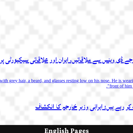
 جے ڈی وینس سے ملاقاتیں، ایران اور علاقائی سیکیورٹی پر 
کر رہے ہیں: ایرانی وزیر خارجہ کا انکشاف
English Pages