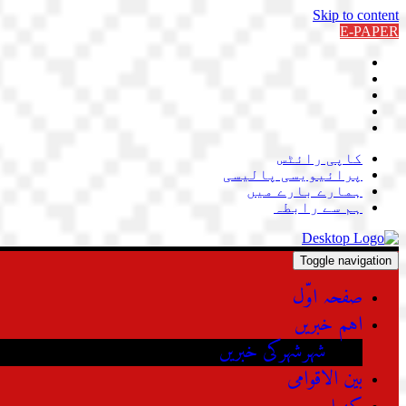
Skip to content
E-PAPER
کاپی رائٹس
پرائیویسی پالیسی
ہمارے بارے میں
ہم سے رابطہ
Toggle navigation
صفحہ اوّل
اہم خبریں
شہرشہرکی خبریں
بین الاقوامی