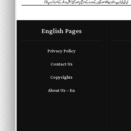
English Pages
Privacy Policy
Contact Us
Copyrights
About Us – En