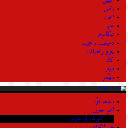
کھیل
بزنس
صحت
تعلیم
ٹیکنالوجی
دلچسپ و عجیب
جرم وانصاف
کالم
فیچر
ویڈیو
صفحہ اوّل
اہم خبریں
شہرشہرکی خبریں
بین الاقوامی