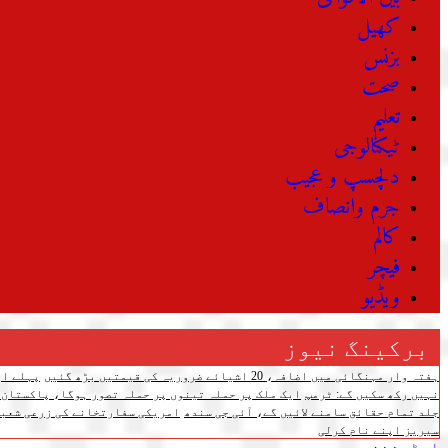
کھیل
بزنس
صحت
تعلیم
ٹیکنالوجی
دلچسپ و عجیب
جرم وانصاف
کالم
فیچر
ویڈیو
برکینگ نیوز
ہفتہ وار مہنگائی میں اضافہ، 20 اشیائے ضروریہ کی قیمتیں بڑھ گئیں
پہلے اپ
نہیں رکھ سکیں گے: ٹرمپ
ایک ملک پر حملہ تینوں پر حملہ تصور ہوگا، پاکستان،
جلد تمام حقائق سامنے لائیں گے، آئی جی سندھ
امریکی سفارتخانے کی زرعی شعبے
سیریز اپنے نام کرلی
ایڈیشنز