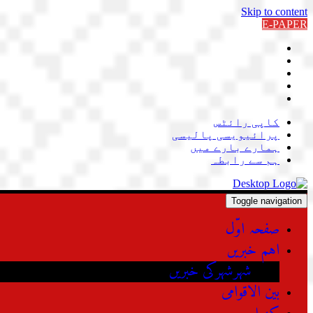
Skip to content
E-PAPER
کاپی رائٹس
پرائیویسی پالیسی
ہمارے بارے میں
ہم سے رابطہ
Toggle navigation
صفحہ اوّل
اہم خبریں
شہرشہرکی خبریں
بین الاقوامی