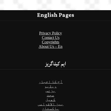
English Pages
Privacy Policy
Contact Us
Copyrights
About Us – En
اہم کیٹاگریز
آج کا اخبار
ویڈیو
بزنس
صحت
کھیل
بین الاقوامی
پاکستان