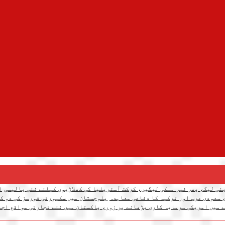
نی لیگ، پھر غیر ملکی لیگیں، کرکٹ آسٹریلیا کی کھلاڑیوں کیلئے نئی پالیسی
ا
 سعودی عرب اور ترکیہ کا دفاعی معاہدہ
بلوچستان میں سکیورٹی فورسز کی دو کارروائیاں، 12 دہشتگرد ہل
 میں امریکی سرمایہ کاری بڑھانے پر زور، پاکستان میں نئے تجارتی مواقع اجا