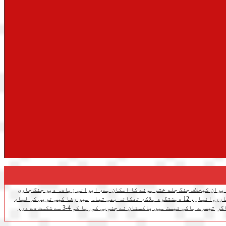
یران کیخلاف جنگ جلد ختم ہونے کا امکان ہے، ایرانی زیادہ دیر جنگ جاری
اک، ٹھکانہ بھی تباہ
میر رضا کیس ٹریس کر لیا،
گر
تیسرے ہاکی ٹیسٹ میں پاکستان نے جنوبی کوریا کو 4-3 سے شکست دے دی،