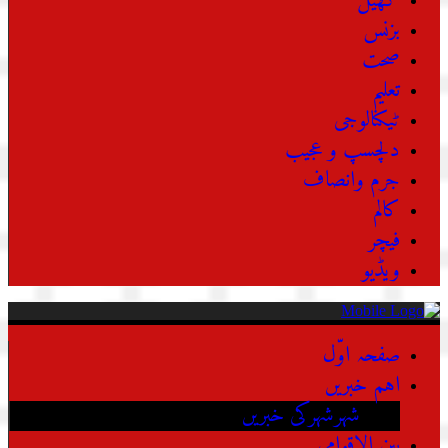
کھیل
بزنس
صحت
تعلیم
ٹیکنالوجی
دلچسپ و عجیب
جرم وانصاف
کالم
فیچر
ویڈیو
صفحہ اوّل
اہم خبریں
شہرشہرکی خبریں
بین الاقوامی