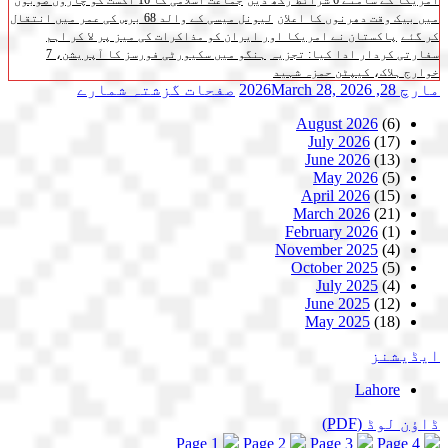
امریکا کے سامنے 6 شرائط رکھ دیں
جماعت اسلامی کا 16 اگست کو چاروں صوبوں
میں بیک وقت دھرنوں کا اعلان
لیونل میسی کے والد 68 برس کی عمر میں انتقال
کر گئے
پاکستان نے امریکا اور ایران کو مذاکرات کی میز پر لا کر اہم
سفارتی کردار ادا کیا: تجزیہ
ہنگو میں سکیورٹی فورسز کا آپریشن، 7
خوارج ہلاک، کیپٹن حمزہ شہید
مارچ 28, 2026
March 28, 2026
صفحات
گزشتہ شمارے
August 2026
(6)
July 2026
(17)
June 2026
(13)
May 2026
(5)
April 2026
(15)
March 2026
(21)
February 2026
(1)
November 2025
(4)
October 2025
(5)
July 2025
(4)
June 2025
(12)
May 2025
(18)
ایڈیشنز
Lahore
ڈاؤن لوڈ
(PDF)
Page 1
Page 2
Page 3
Page 4