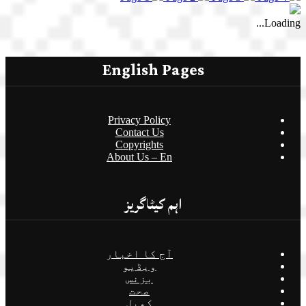
Loading...
English Pages
Privacy Policy
Contact Us
Copyrights
About Us – En
اہم کیٹاگریز
آج کا اخبار
ویڈیو
بزنس
صحت
کھیل