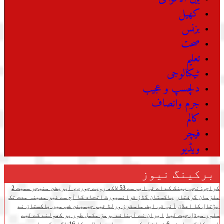
کھیل
بزنس
صحت
تعلیم
ٹیکنالوجی
دلچسپ و عجیب
جرم وانصاف
کالم
فیچر
ویڈیو
برکینگ نیوز
کراچی: نجی بینک کے اے ٹی ایم سے 53 لاکھ روپے چوری، آپریشن منیجر سمیت 2
ملزمان گرفتار
پاکستان گڈز ٹرانسپورٹ اتحاد کا آج سے غیر معینہ مدت تک
ہڑتال کا اعلان
آئی ٹی ایف ماسٹرز ورلڈ ٹیم چیمپئن شپ میں پاکستان نے
سلور میڈل جیت لیا
ایران نے آبنائے ہرمز مکمل طور پر کھولنے کے لیے