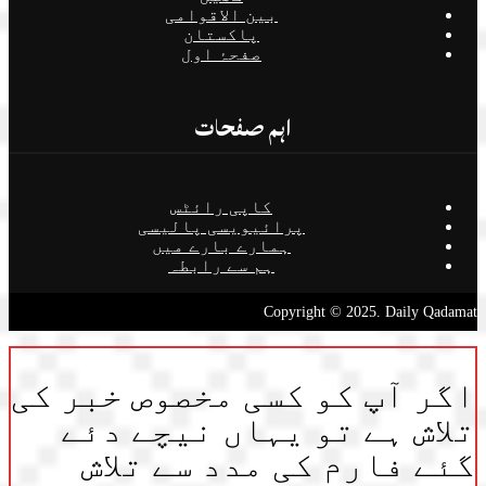
بین الاقوامی
پاکستان
صفحۂ اول
اہم صفحات
کاپی رائٹس
پرائیویسی پالیسی
ہمارے بارے میں
ہم سے رابطہ
Copyright © 2025. Daily Qadamat
اگر آپ کو کسی مخصوص خبر کی
تلاش ہے تو یہاں نیچے دئے
گئے فارم کی مدد سے تلاش