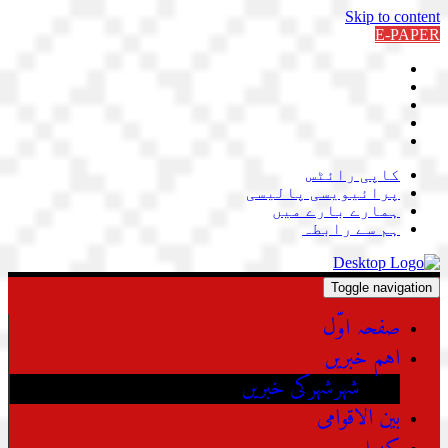
Skip to content
E-PAPER
کاپی رائٹس
پرائیویسی پالیسی
ہمارے بارے میں
ہم سے رابطہ
Toggle navigation
صفحہ اوّل
اہم خبریں
شہرشہرکی خبریں
بین الاقوامی