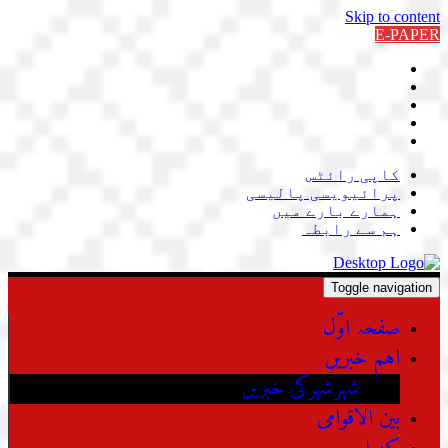
Skip to content
E-PAPER
کاپی رائٹس
پرائیویسی پالیسی
ہمارے بارے میں
ہم سے رابطہ
Toggle navigation
صفحہ اوّل
اہم خبریں
شہرشہرکی خبریں
بین الاقوامی