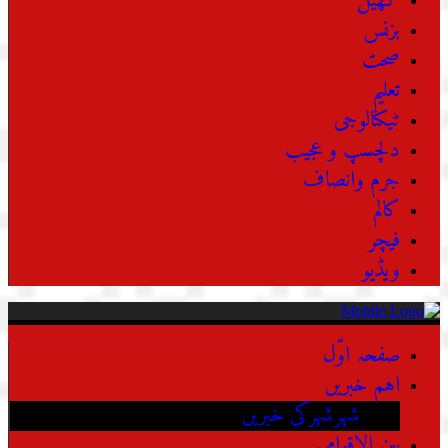
کھیل
بزنس
صحت
تعلیم
ٹیکنالوجی
دلچسپ و عجیب
جرم وانصاف
کالم
فیچر
ویڈیو
صفحہ اوّل
اہم خبریں
شہرشہرکی خبریں
بین الاقوامی