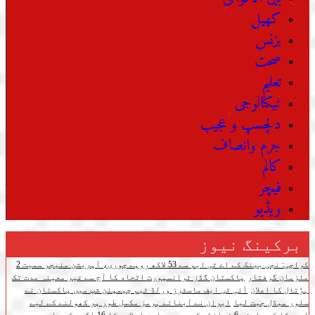
کھیل
بزنس
صحت
تعلیم
ٹیکنالوجی
دلچسپ و عجیب
جرم وانصاف
کالم
فیچر
ویڈیو
برکینگ نیوز
کراچی: نجی بینک کے اے ٹی ایم سے 53 لاکھ روپے چوری، آپریشن منیجر سمیت 2
ملزمان گرفتار
پاکستان گڈز ٹرانسپورٹ اتحاد کا آج سے غیر معینہ مدت تک
ہڑتال کا اعلان
آئی ٹی ایف ماسٹرز ورلڈ ٹیم چیمپئن شپ میں پاکستان نے
سلور میڈل جیت لیا
ایران نے آبنائے ہرمز مکمل طور پر کھولنے کے لیے