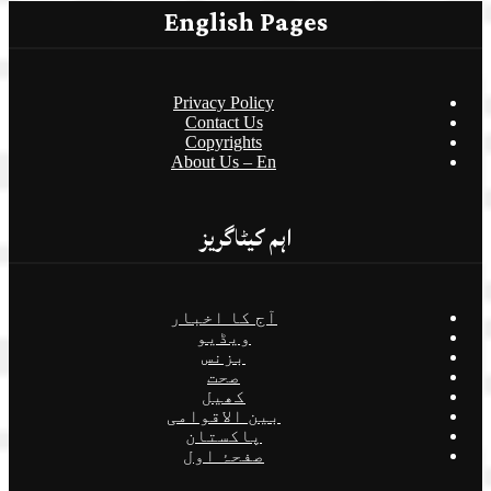
English Pages
Privacy Policy
Contact Us
Copyrights
About Us – En
اہم کیٹاگریز
آج کا اخبار
ویڈیو
بزنس
صحت
کھیل
بین الاقوامی
پاکستان
صفحۂ اول