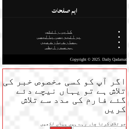
اہم صفحات
کاپی رائٹس
پرائیویسی پالیسی
ہمارے بارے میں
ہم سے رابطہ
Copyright © 2025. Daily Qadamat
اگر آپ کو کسی مخصوص خبر کی
تلاش ہے تو یہاں نیچے دئے
گئے فارم کی مدد سے تلاش
کریں
جو تلاش کرنا چاہ رہے ہیں یہاں لکھیں