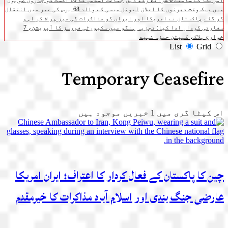
امریکا کے سامنے 6 شرائط رکھ دیں
جماعت اسلامی کا 16 اگست کو چاروں صوبوں
میں بیک وقت دھرنوں کا اعلان
لیونل میسی کے والد 68 برس کی عمر میں انتقال
کر گئے
پاکستان نے امریکا اور ایران کو مذاکرات کی میز پر لا کر اہم
سفارتی کردار ادا کیا: تجزیہ
ہنگو میں سکیورٹی فورسز کا آپریشن، 7
خوارج ہلاک، کیپٹن حمزہ شہید
List
Grid
Temporary Ceasefire
اس کیٹا گری میں
1
خبریں موجود ہیں
چین کا پاکستان کے فعال کردار کا اعتراف؛ ایران امریکا
عارضی جنگ بندی اور اسلام آباد مذاکرات کا خیرمقدم