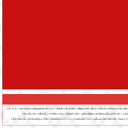
ھر غیر ملکی لیگیں، کرکٹ آسٹریلیا کی کھلاڑیوں کیلئے نئی پالیسی
ایران
 اور ترکیہ کا دفاعی معاہدہ
بلوچستان میں سکیورٹی فورسز کی دو
ں امریکی سرمایہ کاری بڑھانے پر زور، پاکستان میں نئے تجارتی مواقع