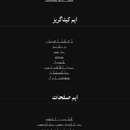
اہم کیٹاگریز
آج کا اخبار
ویڈیو
بزنس
صحت
کھیل
بین الاقوامی
پاکستان
صفحۂ اول
اہم صفحات
کاپی رائٹس
پرائیویسی پالیسی
ہمارے بارے میں