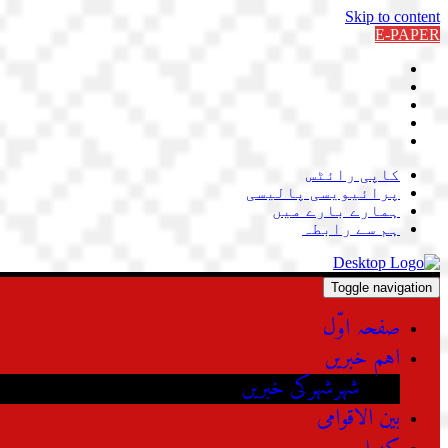
Skip to content
E-PAPER
کاپی رائٹس
پرائیویسی پالیسی
ہمارے بارے میں
ہم سے رابطہ
Toggle navigation
صفحہ اوّل
اہم خبریں
شہرشہرکی خبریں
بین الاقوامی