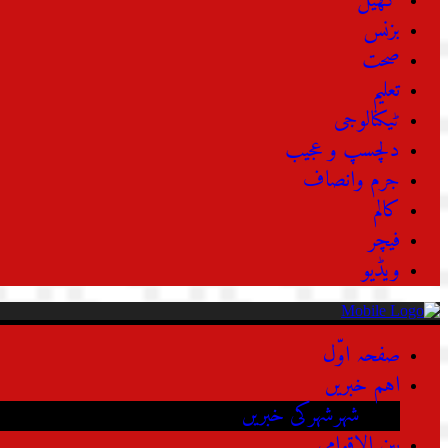
کھیل
بزنس
صحت
تعلیم
ٹیکنالوجی
دلچسپ و عجیب
جرم وانصاف
کالم
فیچر
ویڈیو
صفحہ اوّل
اہم خبریں
شہرشہرکی خبریں
بین الاقوامی