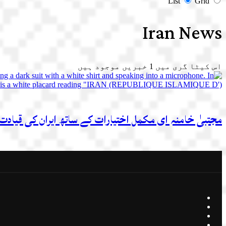
List
Grid
Iran News
اس کیٹا گری میں
1
خبریں موجود ہیں
مجتبیٰ خامنہ ای مکمل اختیارات کے ساتھ ایران کی قیادت 