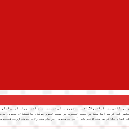
میں اضافہ، 20 اشیائے ضروریہ کی قیمتیں بڑھ گئیں
پہلے اپنی لیگ، پ
کیں گے: ٹرمپ
ایک ملک پر حملہ تینوں پر حملہ تصور ہوگا، پاکستان، سعودی عرب
د تمام حقائق سامنے لائیں گے، آئی جی سندھ
امریکی سفارتخانے کی زرعی شعبے می