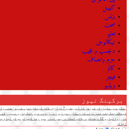
کھیل
بزنس
صحت
تعلیم
ٹیکنالوجی
دلچسپ و عجیب
جرم وانصاف
کالم
فیچر
ویڈیو
برکینگ نیوز
ہنگو میں سکیورٹی فورسز کا آپریشن، 7 خوارج ہلاک، کیپٹن حمزہ شہید
ہفتہ وار مہنگائی 
کیخلاف جنگ جلد ختم ہونے کا امکان ہے، ایرانی زیادہ دیر جنگ جاری نہیں رکھ س
کارروائیاں، 12 دہشتگرد ہلاک، ٹھکانہ بھی تباہ
میر رضا کیس ٹریس کر لیا، جل
اجاگر