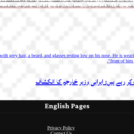
آئی ٹی ایف ماسٹرز ورلڈ ٹیم چیمپئن شپ: پاکستان نے امریکا کو 3-0 سے شکست دے دی
شہریوں کو انخلا کے لیے تیار رہنے کی ہدایت کردی
گڈ گورننس کے بغیر ملک کے مس
کر رہے ہیں: ایرانی وزیر خارجہ کا انکشاف
English Pages
Privacy Policy
Contact Us