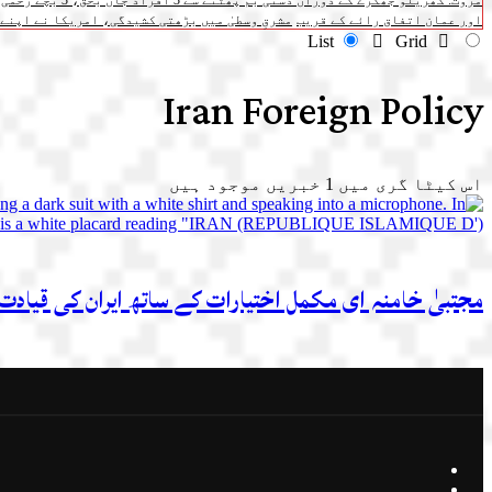
مروت: گھریلو جھگڑے کے دوران دستی بم پھٹنے سے 3 افراد جاں بحق، 3 بچے زخمی
اور عمان اتفاق رائے کے قریب
مشرقِ وسطیٰ میں بڑھتی کشیدگی، امریکا نے اپنے 
List
Grid
Iran Foreign Policy
اس کیٹا گری میں
1
خبریں موجود ہیں
مجتبیٰ خامنہ ای مکمل اختیارات کے ساتھ ایران کی قیادت 