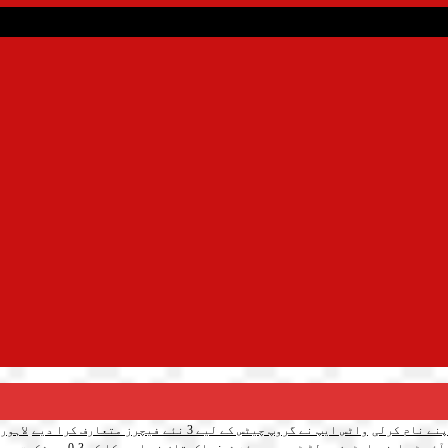
واٹس ایپ نے گروپ چیٹس کے لیے 3 نئے فیچرز متعارف کرا دیے
لاہور