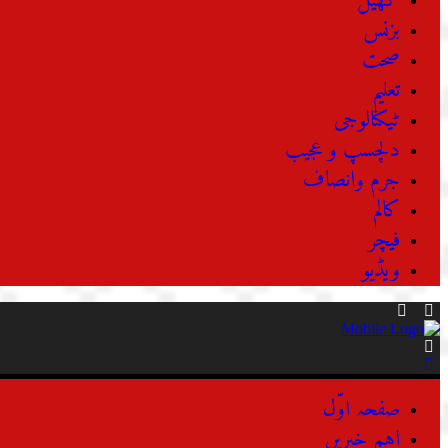
کھیل
بزنس
صحت
تعلیم
ٹیکنالوجی
دلچسپ و عجیب
جرم وانصاف
کالم
فیچر
ویڈیو
صفحہ اوّل
اہم خبریں