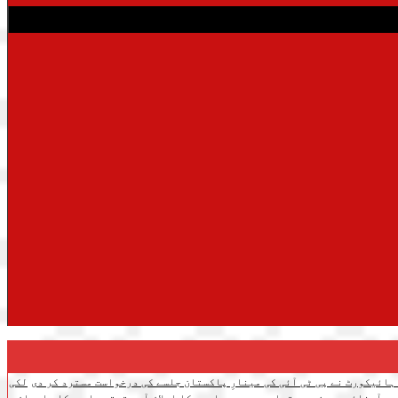
 ہائیکورٹ نے پی ٹی آئی کی مینارِ پاکستان جلسے کی درخواست مسترد کر دی
لکی