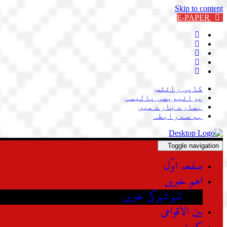
Skip to content
E-PAPER
کاپی رائٹس
پرائیویسی پالیسی
ہمارے بارے میں
ہم سے رابطہ
Toggle navigation
صفحہ اوّل
اہم خبریں
شہرشہرکی خبریں
بین الاقوامی