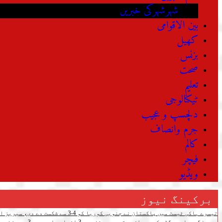
شہرشہرکی خبریں
بین الاقوامی
کھیل
بزنس
صحت
تعلیم
ٹیکنالوجی
دلچسپ و عجیب
جرم وانصاف
کالم
فیچر
ویڈیو
برکینگ نیوز
تیسرے ہاکی ٹیسٹ میں پاکستان نے جنوبی کوریا کو 4-3 سے شکست دے دی، سیریز اپنے نام کرلی