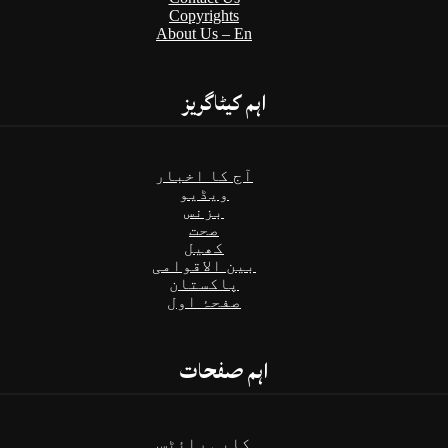
Copyrights
About Us – En
اہم کیٹاگریز
آج کا اخبار
ویڈیو
بزنس
صحت
کھیل
بین الاقوامی
پاکستان
صفحۂ اول
اہم صفحات
کاپی رائٹس