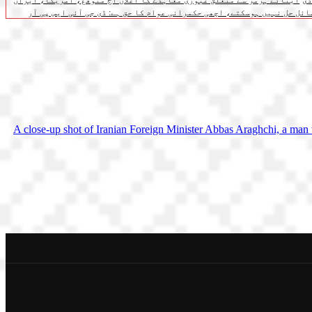
آبنائے ہرمز سے متعلق عبوری معاہدے کا اعلان آج متوقع، امریکا، ایران
ائل حل نہیں ہوسکتے، اچھی حکمرانی عوام کا حق ہے: ڈی جی آئی ایس پی آر