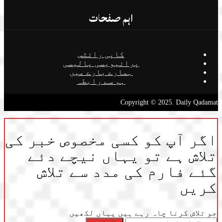
اہم صفحات
کاپی رائٹس
پرائیویسی پالیسی
ہمارے بارے میں
ہم سے رابطہ
Copyright © 2025. Daily Qadamat
اگر آپ کو کسی مخصوص خبر کی
تلاش ہے تو یہاں نیچے دئے
گئے فارم کی مدد سے تلاش
کریں
جو تلاش کرنا چاہ رہے ہیں یہاں لکھیں