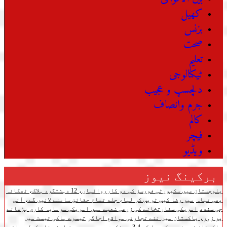
کھیل
بزنس
صحت
تعلیم
ٹیکنالوجی
دلچسپ و عجیب
جرم وانصاف
کالم
فیچر
ویڈیو
برکینگ نیوز
بلوچستان میں سکیورٹی فورسز کی دو کارروائیاں، 12 دہشتگرد ہلاک، ٹھکانہ
بھی تباہ
میر رضا کیس ٹریس کر لیا، جلد تمام حقائق سامنے لائیں گے، آئی
جی سندھ
امریکی سفارتخانے کی زرعی شعبے میں امریکی سرمایہ کاری بڑھانے
پر زور، پاکستان میں نئے تجارتی مواقع اجاگر
تیسرے ہاکی ٹیسٹ میں