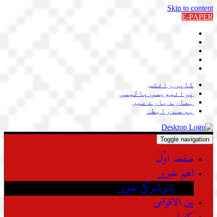
Skip to content
E-PAPER
کاپی رائٹس
پرائیویسی پالیسی
ہمارے بارے میں
ہم سے رابطہ
Toggle navigation
صفحہ اوّل
اہم خبریں
شہرشہرکی خبریں
بین الاقوامی