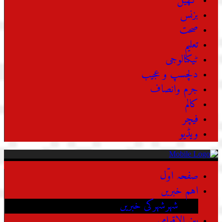
کھیل
بزنس
صحت
تعلیم
ٹیکنالوجی
دلچسپ و عجیب
جرم وانصاف
کالم
فیچر
ویڈیو
صفحہ اوّل
اہم خبریں
شہرشہرکی خبریں
بین الاقوامی