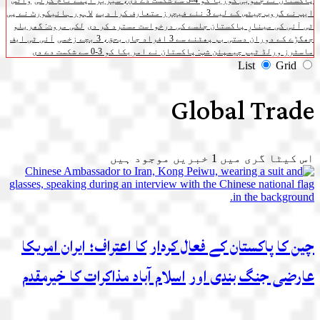
پاکستان نے جنوبی کوریا کو 4-3 سے شکست دے دی، سیریز اپنے نام کرلی
واٹس
ایپ نے گروپ چیٹس کے لیے 3 نئے فیچرز متعارف کرا دیے
لاہور ہائیکورٹ نے پی
ٹی آئی کی مینارِ پاکستان جلسے کی درخواست مسترد کر دی
لکی مروت: گھریلو
جھگڑے کے دوران دستی بم پھٹنے سے 3 افراد جاں بحق، 3 بچے زخمی
آئی ٹی ایف
ماسٹرز ورلڈ ٹیم چیمپئن شپ: پاکستان نے امریکا کو 3-0 سے شکست دے دی
List
Grid
Global Trade
اس کیٹا گری میں
1
خبریں موجود ہیں
چین کا پاکستان کے فعال کردار کا اعتراف؛ ایران امریکا
عارضی جنگ بندی اور اسلام آباد مذاکرات کا خیرمقدم