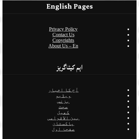
English Pages
Privacy Policy
Contact Us
Copyrights
About Us – En
اہم کیٹاگریز
آج کا اخبار
ویڈیو
بزنس
صحت
کھیل
بین الاقوامی
پاکستان
صفحۂ اول