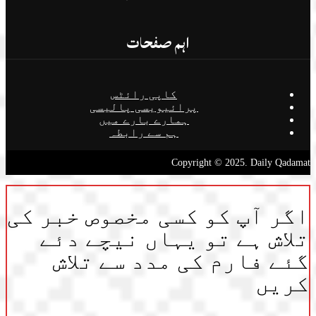
اہم صفحات
کاپی رائٹس
پرائیویسی پالیسی
ہمارے بارے میں
ہم سے رابطہ
Copyright © 2025. Daily Qadamat
اگر آپ کو کسی مخصوص خبر کی
تلاش ہے تو یہاں نیچے دئے
گئے فارم کی مدد سے تلاش
کریں