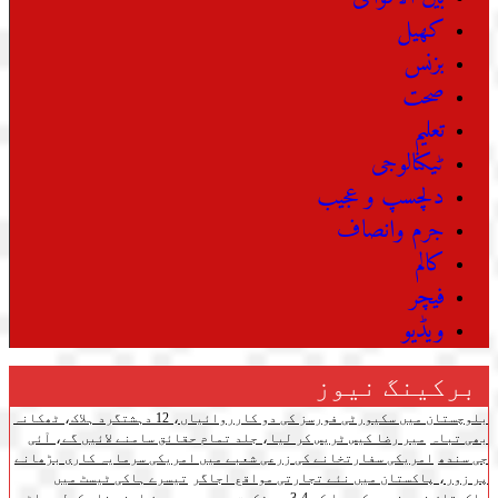
کھیل
بزنس
صحت
تعلیم
ٹیکنالوجی
دلچسپ و عجیب
جرم وانصاف
کالم
فیچر
ویڈیو
برکینگ نیوز
بلوچستان میں سکیورٹی فورسز کی دو کارروائیاں، 12 دہشتگرد ہلاک، ٹھکانہ
بھی تباہ
میر رضا کیس ٹریس کر لیا، جلد تمام حقائق سامنے لائیں گے، آئی
جی سندھ
امریکی سفارتخانے کی زرعی شعبے میں امریکی سرمایہ کاری بڑھانے
پر زور، پاکستان میں نئے تجارتی مواقع اجاگر
تیسرے ہاکی ٹیسٹ میں