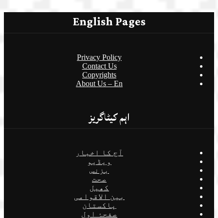
English Pages
Privacy Policy
Contact Us
Copyrights
About Us – En
اہم کیٹاگریز
آج کا اخبار
ویڈیو
بزنس
صحت
کھیل
بین الاقوامی
پاکستان
صفحۂ اول