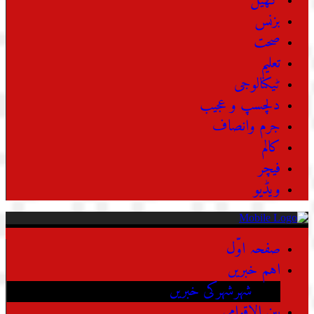
کھیل
بزنس
صحت
تعلیم
ٹیکنالوجی
دلچسپ و عجیب
جرم وانصاف
کالم
فیچر
ویڈیو
صفحہ اوّل
اہم خبریں
شہرشہرکی خبریں
بین الاقوامی