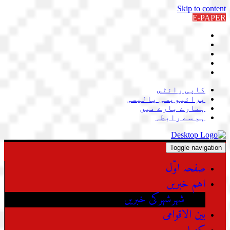
Skip to content
E-PAPER
کاپی رائٹس
پرائیویسی پالیسی
ہمارے بارے میں
ہم سے رابطہ
Toggle navigation
صفحہ اوّل
اہم خبریں
شہرشہرکی خبریں
بین الاقوامی