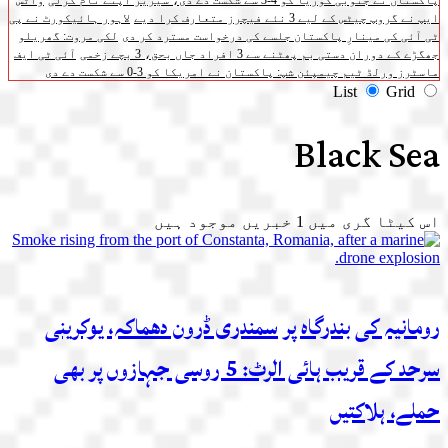
پاکستان نے جنوبی کوریا کو 4-3 سے شکست دے دی، سیریز اپنے نام کرلی
واٹس
ایپ نے گروپ چیٹس کے لیے 3 نئے فیچرز متعارف کرا دیے
لاہور ہائیکورٹ نے پی
ٹی آئی کی مینارِ پاکستان جلسے کی درخواست مسترد کر دی
لکی مروت: گھریلو
جھگڑے کے دوران دستی بم پھٹنے سے 3 افراد جاں بحق، 3 بچے زخمی
آئی ٹی ایف
ماسٹرز ورلڈ ٹیم چیمپئن شپ: پاکستان نے امریکا کو 3-0 سے شکست دے دی
List
Grid
Black Sea
اس کیٹا گری میں
1
خبریں موجود ہیں
رومانیہ کی بندرگاہ پر سمندری ڈرون دھماکہ، یوکرینی
سرحد کے قریب ہائی الرٹ: 5 روسی جہازوں پر بھی
حملے، ہلاکتیں