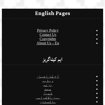
English Pages
Privacy Policy
Contact Us
Copyrights
About Us – En
اہم کیٹاگریز
آج کا اخبار
ویڈیو
بزنس
صحت
کھیل
بین الاقوامی
پاکستان