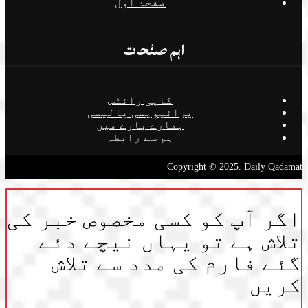
صفحۂ اول
اہم صفحات
کاپی رائٹس
پرائیویسی پالیسی
ہمارے بارے میں
ہم سے رابطہ
Copyright © 2025. Daily Qadamat
اگر آپ کو کسی مخصوص خبر کی
تلاش ہے تو یہاں نیچے دئے
گئے فارم کی مدد سے تلاش
کریں