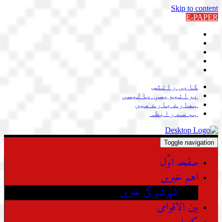
Skip to content
E-PAPER
کاپی رائٹس
پرائیویسی پالیسی
ہمارے بارے میں
ہم سے رابطہ
Toggle navigation
صفحہ اوّل
اہم خبریں
شہرشہرکی خبریں
بین الاقوامی