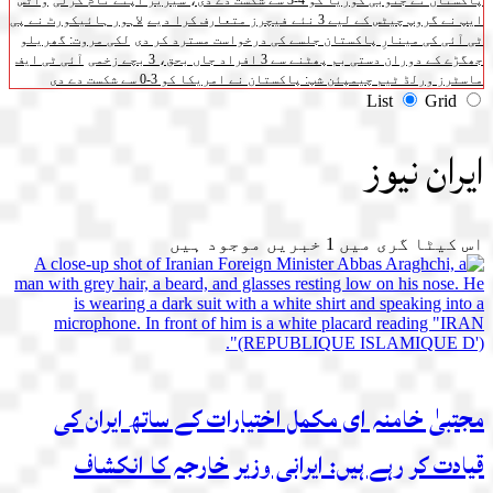
پاکستان نے جنوبی کوریا کو 4-3 سے شکست دے دی، سیریز اپنے نام کرلی
واٹس
ایپ نے گروپ چیٹس کے لیے 3 نئے فیچرز متعارف کرا دیے
لاہور ہائیکورٹ نے پی
ٹی آئی کی مینارِ پاکستان جلسے کی درخواست مسترد کر دی
لکی مروت: گھریلو
جھگڑے کے دوران دستی بم پھٹنے سے 3 افراد جاں بحق، 3 بچے زخمی
آئی ٹی ایف
ماسٹرز ورلڈ ٹیم چیمپئن شپ: پاکستان نے امریکا کو 3-0 سے شکست دے دی
List
Grid
ایران نیوز
اس کیٹا گری میں
1
خبریں موجود ہیں
مجتبیٰ خامنہ ای مکمل اختیارات کے ساتھ ایران کی
قیادت کر رہے ہیں: ایرانی وزیر خارجہ کا انکشاف