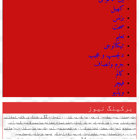
کھیل
بزنس
صحت
تعلیم
ٹیکنالوجی
دلچسپ و عجیب
جرم وانصاف
کالم
فیچر
ویڈیو
برکینگ نیوز
بلوچستان میں سکیورٹی فورسز کی دو کارروائیاں، 12 دہشتگرد ہلاک، ٹھکانہ
بھی تباہ
میر رضا کیس ٹریس کر لیا، جلد تمام حقائق سامنے لائیں گے، آئی
جی سندھ
امریکی سفارتخانے کی زرعی شعبے میں امریکی سرمایہ کاری بڑھانے
پر زور، پاکستان میں نئے تجارتی مواقع اجاگر
تیسرے ہاکی ٹیسٹ میں