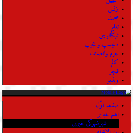
کھیل
بزنس
صحت
تعلیم
ٹیکنالوجی
دلچسپ و عجیب
جرم وانصاف
کالم
فیچر
ویڈیو
صفحہ اوّل
اہم خبریں
شہرشہرکی خبریں
بین الاقوامی