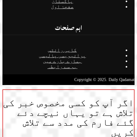
پاکستان
صفحۂ اول
اہم صفحات
کاپی رائٹس
پرائیویسی پالیسی
ہمارے بارے میں
ہم سے رابطہ
Copyright © 2025. Daily Qadamat
اگر آپ کو کسی مخصوص خبر کی
تلاش ہے تو یہاں نیچے دئے
گئے فارم کی مدد سے تلاش
کریں