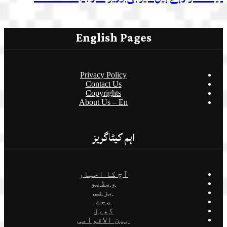
English Pages
Privacy Policy
Contact Us
Copyrights
About Us – En
اہم کیٹاگریز
آج کا اخبار
ویڈیو
بزنس
صحت
کھیل
بین الاقوامی