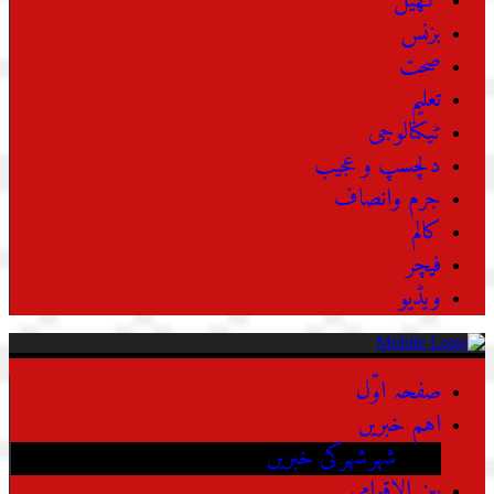
کھیل
بزنس
صحت
تعلیم
ٹیکنالوجی
دلچسپ و عجیب
جرم وانصاف
کالم
فیچر
ویڈیو
صفحہ اوّل
اہم خبریں
شہرشہرکی خبریں
بین الاقوامی