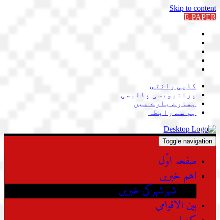
Skip to content
E-PAPER
کاپی رائٹس
پرائیویسی پالیسی
ہمارے بارے میں
ہم سے رابطہ
Toggle navigation
صفحہ اوّل
اہم خبریں
شہرشہرکی خبریں
بین الاقوامی