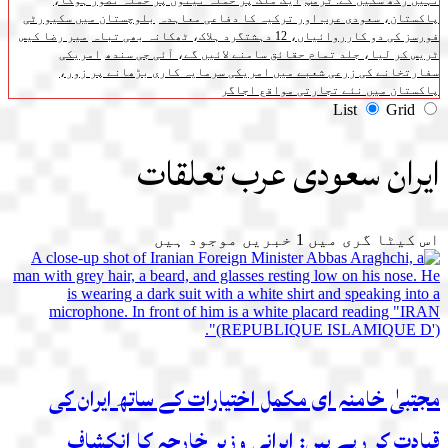
نہیں رکھ سکیں گے: ٹرمپ
ایک ملک پر حملہ تینوں پر حملہ تصور ہوگا،
پاکستان، سعودی عرب اور ترکیہ کا دفاعی معاہدہ
بلوچستان میں سکیورٹی
فورسز کی دو کارروائیاں، 12 دہشتگرد ہلاک، ٹھکانہ بھی تباہ
میر رضا کیس
ٹریس کر لیا، جلد تمام حقائق سامنے لائیں گے، آئی جی سندھ
امریکی
سفارتخانے کی زرعی شعبے میں امریکی سرمایہ کاری بڑھانے پر زور،
پاکستان میں نئے تجارتی مواقع اجاگر
List
Grid
ایران سعودی عرب تعلقات
اس کیٹا گری میں
1
خبریں موجود ہیں
مجتبیٰ خامنہ ای مکمل اختیارات کے ساتھ ایران کی
قیادت کر رہے ہیں: ایرانی وزیر خارجہ کا انکشاف