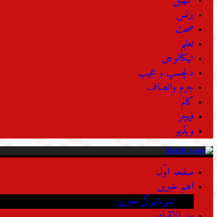
کھیل
بزنس
صحت
تعلیم
ٹیکنالوجی
دلچسپ و عجیب
جرم وانصاف
کالم
فیچر
ویڈیو
صفحہ اوّل
اہم خبریں
شہرشہرکی خبریں
بین الاقوامی