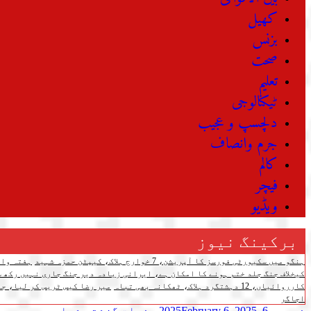
کھیل
بزنس
صحت
تعلیم
ٹیکنالوجی
دلچسپ و عجیب
جرم وانصاف
کالم
فیچر
ویڈیو
برکینگ نیوز
ہنگو میں سکیورٹی فورسز کا آپریشن، 7 خوارج ہلاک، کیپٹن حمزہ شہید
ہفتہ وار مہنگائی 
کیخلاف جنگ جلد ختم ہونے کا امکان ہے، ایرانی زیادہ دیر جنگ جاری نہیں رکھ س
کارروائیاں، 12 دہشتگرد ہلاک، ٹھکانہ بھی تباہ
میر رضا کیس ٹریس کر لیا، جل
اجاگر
فروری 6, 2025
February 6, 2025
صفحات
گزشتہ شمارے