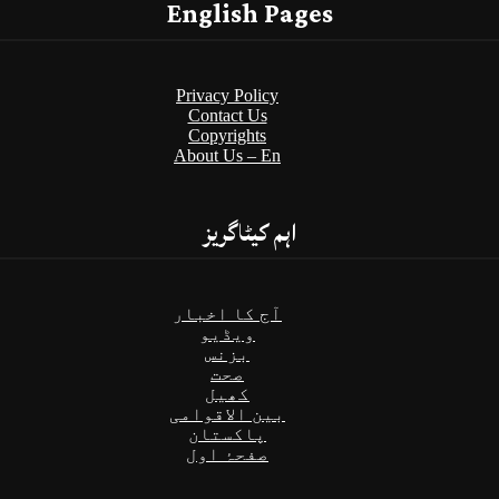
English Pages
Privacy Policy
Contact Us
Copyrights
About Us – En
اہم کیٹاگریز
آج کا اخبار
ویڈیو
بزنس
صحت
کھیل
بین الاقوامی
پاکستان
صفحۂ اول