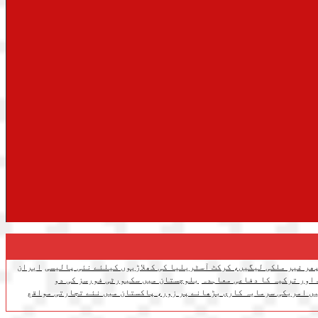
ھر غیر ملکی لیگیں، کرکٹ آسٹریلیا کی کھلاڑیوں کیلئے نئی پالیسی
ایران
 اور ترکیہ کا دفاعی معاہدہ
بلوچستان میں سکیورٹی فورسز کی دو
ں امریکی سرمایہ کاری بڑھانے پر زور، پاکستان میں نئے تجارتی مواقع