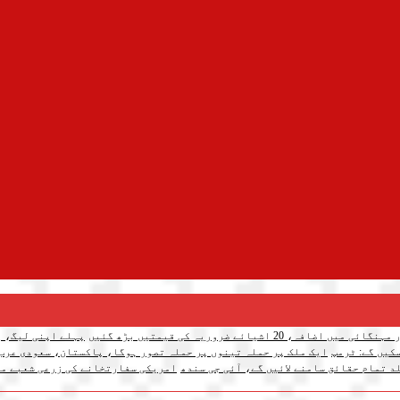
میں اضافہ، 20 اشیائے ضروریہ کی قیمتیں بڑھ گئیں
پہلے اپنی لیگ، پ
کیں گے: ٹرمپ
ایک ملک پر حملہ تینوں پر حملہ تصور ہوگا، پاکستان، سعودی عرب
د تمام حقائق سامنے لائیں گے، آئی جی سندھ
امریکی سفارتخانے کی زرعی شعبے می