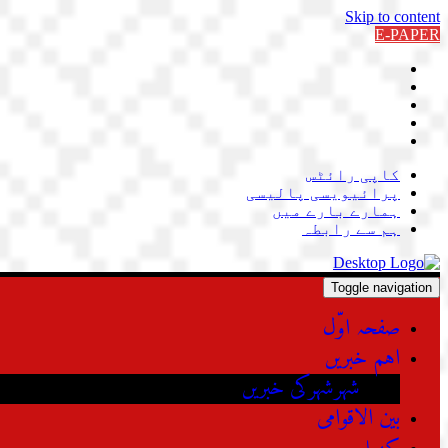
Skip to content
E-PAPER
کاپی رائٹس
پرائیویسی پالیسی
ہمارے بارے میں
ہم سے رابطہ
Toggle navigation
صفحہ اوّل
اہم خبریں
شہرشہرکی خبریں
بین الاقوامی